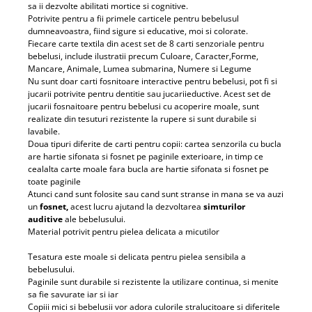
sa ii dezvolte abilitati mortice si cognitive.
Potrivite pentru a fii primele carticele pentru bebelusul
dumneavoastra, fiind sigure si educative, moi si colorate.
Fiecare carte textila din acest set de 8 carti senzoriale pentru
bebelusi, include ilustratii precum Culoare, Caracter,Forme,
Mancare, Animale, Lumea submarina, Numere si Legume
Nu sunt doar carti fosnitoare interactive pentru bebelusi, pot fi si
jucarii potrivite pentru dentitie sau jucariieductive. Acest set de
jucarii fosnaitoare pentru bebelusi cu acoperire moale, sunt
realizate din tesuturi rezistente la rupere si sunt durabile si
lavabile.
Doua tipuri diferite de carti pentru copii: cartea senzorila cu bucla
are hartie sifonata si fosnet pe paginile exterioare, in timp ce
cealalta carte moale fara bucla are hartie sifonata si fosnet pe
toate paginile
Atunci cand sunt folosite sau cand sunt stranse in mana se va auzi
un
fosnet
,
acest lucru ajutand la dezvoltarea
simturilor
auditive
ale bebelusului.
Material potrivit pentru pielea delicata a micutilor
Tesatura este moale si delicata pentru pielea sensibila a
bebelusului.
Paginile sunt durabile si rezistente la utilizare continua, si menite
sa fie savurate iar si iar
Copiii mici si bebelusii vor adora culorile stralucitoare si diferitele