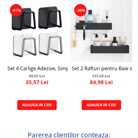
-41%
-38%
Set 4 Carlige Adezive, Simply Joy, Cuier pentru Prosoape 
Set 2 Rafturi pentru Baie si 
59,97 Lei
137,25 Lei
35,57 Lei
84,98 Lei
ADAUGA IN COS
ADAUGA IN COS
Parerea clientilor conteaza: