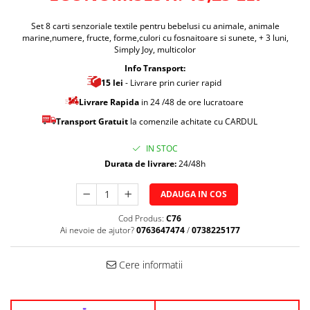
Set 8 carti senzoriale textile pentru bebelusi cu animale, animale
marine,numere, fructe, forme,culori cu fosnaitoare si sunete, + 3 luni,
Simply Joy, multicolor
Info Transport:
15 lei
- Livrare prin curier rapid
Livrare Rapida
in 24 /48 de ore lucratoare
Transport Gratuit
la comenzile achitate cu CARDUL
IN STOC
Durata de livrare:
24/48h
ADAUGA IN COS
Cod Produs:
C76
Ai nevoie de ajutor?
0763647474
/
0738225177
Cere informatii