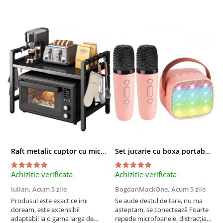
Raft metalic cuptor cu microunde, Simply Joy, 6 Carlige, Ajustabil, Raft Organizator extensibil, pentru bucatarie, casa, balcon, Etajera ajustabila cu 2 Niveluri, Anti Alunecare, Negru
Set jucarie cu boxa portabila si 2 microfoane, Wireless, Bluetooth, Simply Joy, Karaoke, Copii si Adulti, Lumini LED RGB Dinamice, Roz
Achizitie verificata
Achizitie verificata
A
Iulian,
Acum 5 zile
BogdanMackOne,
Acum 5 zile
C
Produsul este exact ce imi
Se aude destul de tare, nu ma
I
doream, este extensibil
așteptam, se conectează Foarte
u
adaptabil la o gama larga de
repede microfoanele, distracția
c