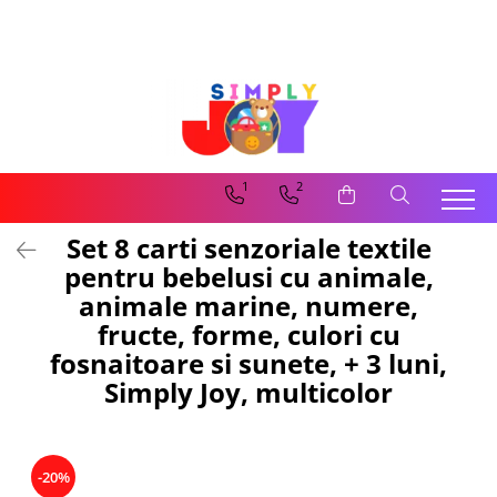
Jucarii Educative
Imbracaminte femei
Masinute
Costume de baie
Jucarii bebelusi
Lenjerie intima
Frumusete, bijuterii, accesorii
Sosete dama
1
2
fetite
Set 8 carti senzoriale textile
Jucarii educative, interactive
pentru bebelusi cu animale,
Puzzle si seturi de construit
animale marine, numere,
Stickere, Abtibilduri, Autocolante
fructe, forme, culori cu
fosnaitoare si sunete, + 3 luni,
Simply Joy, multicolor
-20%