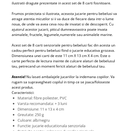
ilustratii dragute prezentate in acest set de 8 carti fosnitoare.
Frumos proiectata si ilustrata, aceasta jucarie pentru bebelusi va
atrage atentia micutilor si ii va duce de fiecare data intr-o lume
noua, de unde va avea ceva nou de invatat si de descoperit. Cu
ajutorul acestor jucarii, piticul dumneavoastra poate invata
animalele, fructele, legumele,numerele sau animalele marine.
Acest set de 8 carti senzoriale pentru bebelusi fac din acesta un
cadou perfect pentru bebelusi fiind o jucarie educativa grozava.
Dimensiunea unei carti de este 11 cm X 13 cm X 4 cm. Este o
carte perfecta de lectura inainte de culcare alaturi de bebelusul
tau, petrecand un moment fericit alaturi de bebelusul tau.
Atentie!
Nu lasati ambalajele jucariilor la indemana copiilor. Va
rugam sa supravegheati copilul in timp ce se joaca/foloseste
acest produs.
Caracteristici:
Material: fibre poliester, PVC
Varsta recomandata: + 3 luni
Dimensiune: 11 x 13 x 4 cm
Greutate: 250 g
Culoare: alb/negru
Functie: jucarie educationala senzoriala