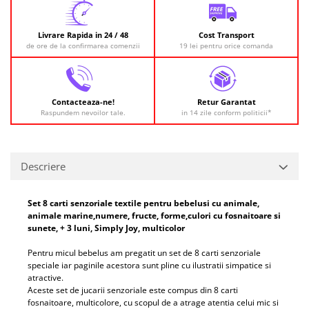
Livrare Rapida in 24 / 48
Cost Transport
de ore de la confirmarea comenzii
19 lei pentru orice comanda
Contacteaza-ne!
Retur Garantat
Raspundem nevoilor tale.
in 14 zile conform politicii*
Descriere
Set 8 carti senzoriale textile pentru bebelusi cu animale,
animale marine,numere, fructe, forme,culori cu fosnaitoare si
sunete, + 3 luni, Simply Joy, multicolor
Pentru micul bebelus am pregatit un set de 8 carti senzoriale
speciale iar paginile acestora sunt pline cu ilustratii simpatice si
atractive.
Aceste set de jucarii senzoriale este compus din 8 carti
fosnaitoare, multicolore, cu scopul de a atrage atentia celui mic si