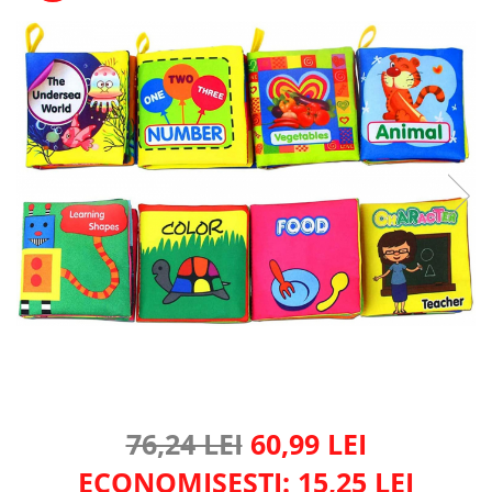
76,24 LEI
60,99 LEI
ECONOMISESTI:
15,25
LEI