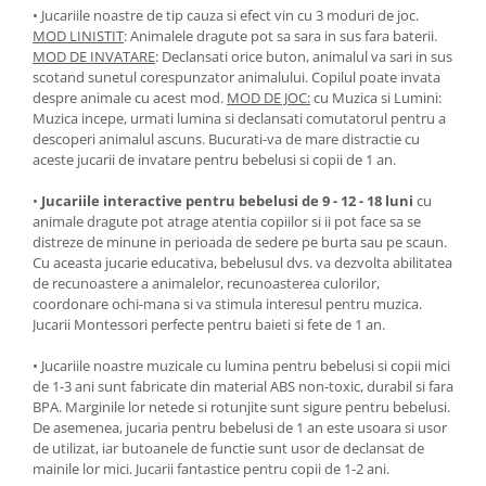
• ​​Jucariile noastre de tip cauza si efect vin cu 3 moduri de joc.
MOD LINISTIT
: Animalele dragute pot sa sara in sus fara baterii.
MOD DE INVATARE
: Declansati orice buton, animalul va sari in sus
scotand sunetul corespunzator animalului. Copilul poate invata
despre animale cu acest mod.
MOD DE JOC:
cu Muzica si Lumini:
Muzica incepe, urmati lumina si declansati comutatorul pentru a
descoperi animalul ascuns. Bucurati-va de mare distractie cu
aceste jucarii de invatare pentru bebelusi si copii de 1 an.
• ​​
Jucariile interactive pentru bebelusi de 9 - 12 - 18 luni
cu
animale dragute pot atrage atentia copiilor si ii pot face sa se
distreze de minune in perioada de sedere pe burta sau pe scaun.
Cu aceasta jucarie educativa, bebelusul dvs. va dezvolta abilitatea
de recunoastere a animalelor, recunoasterea culorilor,
coordonare ochi-mana si va stimula interesul pentru muzica.
Jucarii Montessori perfecte pentru baieti si fete de 1 an.
• ​​Jucariile noastre muzicale cu lumina pentru bebelusi si copii mici
de 1-3 ani sunt fabricate din material ABS non-toxic, durabil si fara
BPA. Marginile lor netede si rotunjite sunt sigure pentru bebelusi.
De asemenea, jucaria pentru bebelusi de 1 an este usoara si usor
de utilizat, iar butoanele de functie sunt usor de declansat de
mainile lor mici. Jucarii fantastice pentru copii de 1-2 ani.