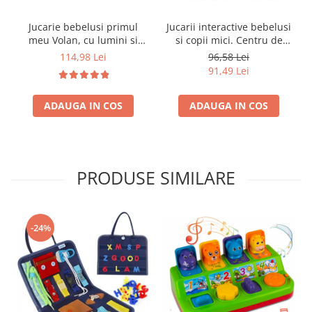
Jucarie bebelusi primul
Jucarii interactive bebelusi
meu Volan, cu lumini si
si copii mici. Centru de
sunete, cu activitati
activitati - Cub cu activitati
114,98 Lei
96,58 Lei
multiple, Jucarie interactiva
educative si invatare
91,49 Lei
pentru scaunul de masina
timpurie pentru copilul tau.
si calatorii linistite. Cadou
Jucarii educative cu muzica
ADAUGA IN COS
ADAUGA IN COS
fete si baieti 1,2,3 ani
si sunete, ceas de jucarie +
litere
PRODUSE SIMILARE
-24%