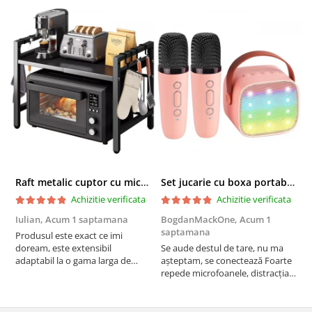
Raft metalic cuptor cu microunde, Simply Joy, 6 Carlige, Ajustabil, Raft Organizator extensibil, pentru bucatarie, casa, balcon, Etajera ajustabila cu 2 Niveluri, Anti Alunecare, Negru
Set jucarie cu boxa portabila si 2 microfoane, Wireless, Bluetooth, Simply Joy, Karaoke, Copii si Adulti, Lumini LED RGB Dinamice, Roz
Achizitie verificata
Achizitie verificata
Iulian,
Acum 1 saptamana
BogdanMackOne,
Acum 1
C
saptamana
s
Produsul este exact ce imi
doream, este extensibil
Se aude destul de tare, nu ma
I
adaptabil la o gama larga de
așteptam, se conectează Foarte
u
cuptoare. In plus, personal am
repede microfoanele, distracția
c
pus si cafetiera deasupra
copilului iar acumulatorul tine
a
cuptorului - este destul de
destul de mult, acum urmează
b
spatios, practic. Sunt multumit.
testul rezistenta!! Merita
c