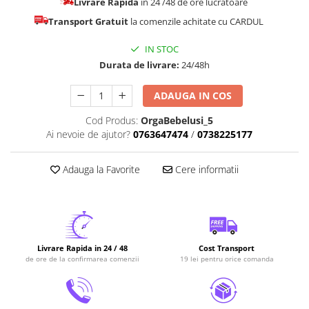
Livrare Rapida
in 24 /48 de ore lucratoare
Transport Gratuit
la comenzile achitate cu CARDUL
IN STOC
Durata de livrare:
24/48h
ADAUGA IN COS
Cod Produs:
OrgaBebelusi_5
Ai nevoie de ajutor?
0763647474
/
0738225177
Adauga la Favorite
Cere informatii
Livrare Rapida in 24 / 48
Cost Transport
de ore de la confirmarea comenzii
19 lei pentru orice comanda