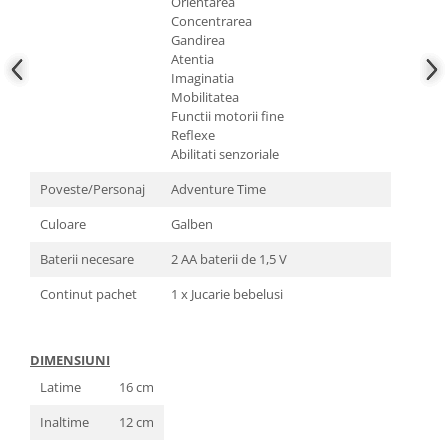
Orientarea
Concentrarea
Gandirea
Atentia
Imaginatia
Mobilitatea
Functii motorii fine
Reflexe
Abilitati senzoriale
Poveste/Personaj
Adventure Time
Culoare
Galben
Baterii necesare
2 AA baterii de 1,5 V
Continut pachet
1 x Jucarie bebelusi
DIMENSIUNI
Latime
16 cm
Inaltime
12 cm