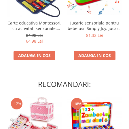
Jucarie senzoriala pentru
Carte educativa Montessori,
bebelusi, Simply Joy, jucarie
cu activitati senzoriale,
cadou cu sunete, pentru
Simply Joy, tip gentuta, 1 - 5
81,32 Lei
84,98 Lei
fete si baieti, + 6 luni
ani, jucarie usoara pentru
64,98 Lei
calatorii, activitati multiple,
Multicolor
ADAUGA IN COS
ADAUGA IN COS
RECOMANDARI:
-17%
-18%