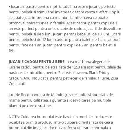
• ​​Jucaria noastra pentru motricitate fina este o jucarie perfecta
pentru bebelusi stimuland invatarea despre cauza si efect. Copilul
se poate juca impreuna cu membrii familiei, ceea ce poate
promova interactiunea in familie. Acest cadou pentru copii de 1
an este perfect pentru orice ocazie de cadou. Jucarii de dezvoltare
pentru bebelusi de 9 luni, jucarii pentru bebelusi de 10 luni, jucarii
pentru bebelusi de 12 luni, cadouri pentru baieti de 1 an, cadouri
pentru fete de 1 an, jucarii pentru copii de 2 ani pentru baieti si
fete.
JUCARIE CADOU PENTRU BEBE
– cea mai buna alegere de
jucarie cadou pentru baieti si fete de 1,2,3 ani atat pentru zilele de
nastere ale micutilor, pentru Paste,Halloween, Black Friday,
Craciun, Anul Nou cat si pentru petreceri de familie. 1 Iunie, Ziua
Copilului!
Jucarie Recomandata de Mamici: Jucarie iubita si apreciata de
mame pentru calitatea, siguranta si dezvoltarea pe multiple
planuri pe care o sustine.
NOTA: Culoarea butonului este livrata in mod aleatoriu, este
posibil sa primiti produsul intr-o culoare diferita fata de cea a
butonului din imagine, dar nu va afecta utilizarea normala a