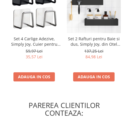
Set 4 Carlige Adezive,
Set 2 Rafturi pentru Baie si
Simply Joy, Cuier pentru
dus, Simply Joy, din Otel
Prosoape din Otel
Inoxidabil, cu Montarea
59,97 Lei
137,25 Lei
Inoxidabil, Montare Usoara
Usoara si fara Gaurire, 32 X
35,57 Lei
84,98 Lei
fara Gaurire, Rezistent la
12 x 6 cm, Negru
Umiditate si Rugina, pentru
Baie, Bucatarie, Usa
ADAUGA IN COS
ADAUGA IN COS
PAREREA CLIENTILOR
CONTEAZA: