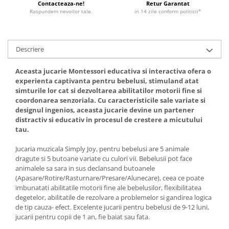
Contacteaza-ne!
Retur Garantat
Raspundem nevoilor tale.
in 14 zile conform politicii*
Descriere
Aceasta jucarie Montessori educativa si interactiva ofera o
experienta captivanta pentru bebelusi, stimuland atat
simturile lor cat si dezvoltarea abilitatilor motorii fine si
coordonarea senzoriala. Cu caracteristicile sale variate si
designul ingenios, aceasta jucarie devine un partener
distractiv si educativ in procesul de crestere a micutului
tau.
Jucaria
muzicala Simply Joy, pentru bebelusi are 5 animale
dragute si 5 butoane variate cu culori vii. Bebelusii pot face
animalele sa sara in sus declansand butoanele
(Apasare/Rotire/Rasturnare/Presare/Alunecare), ceea ce poate
imbunatati abilitatile motorii fine ale bebelusilor, flexibilitatea
degetelor, abilitatile de rezolvare a problemelor si gandirea logica
de tip cauza- efect. Excelente jucarii pentru bebelusi de 9-12 luni,
jucarii pentru copii de 1 an, fie baiat sau fata.