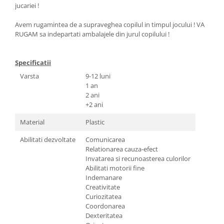
jucariei !
Avem rugamintea de a supraveghea copilul in timpul jocului ! VA
RUGAM sa indepartati ambalajele din jurul copilului !
Specificatii
Varsta
9-12 luni
1 an
2 ani
+2 ani
Material
Plastic
Abilitati dezvoltate
Comunicarea
Relationarea cauza-efect
Invatarea si recunoasterea culorilor
Abilitati motorii fine
Indemanare
Creativitate
Curiozitatea
Coordonarea
Dexteritatea