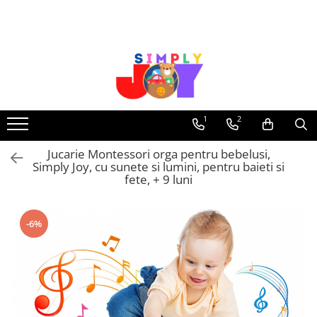
Jucarii Educative
Imbracaminte femei
Masinute
Costume de baie
Jucarii bebelusi
Lenjerie intima
Frumusete, bijuterii, accesorii
Sosete dama
1
2
fetite
Jucarie Montessori orga pentru bebelusi,
Jucarii educative, interactive
Simply Joy, cu sunete si lumini, pentru baieti si
Puzzle si seturi de construit
fete, + 9 luni
Stickere, Abtibilduri, Autocolante
-6%