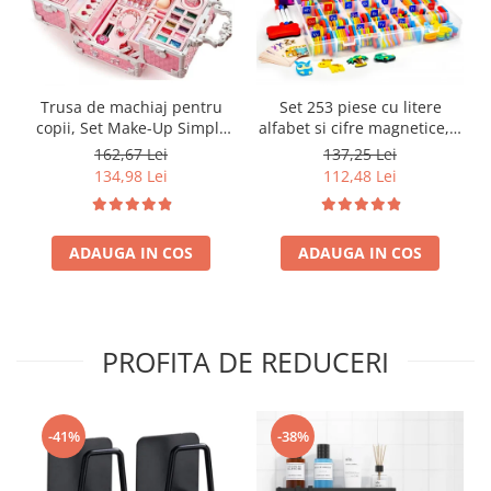
Trusa de machiaj pentru
Set 253 piese cu litere
copii, Set Make-Up Simply
alfabet si cifre magnetice, 1
Joy, cu 47 de elemente
tabla magnetica cu doua
162,67 Lei
137,25 Lei
pentru make-up, rujuri,
fete si cutie de depozitare,
134,98 Lei
112,48 Lei
farduri, oja, Design inedit,
jucarii educative pentru
geanta cu maner pentru
copii de 3,4,5,6,7 ani
transport, pentru fetite de
ADAUGA IN COS
3,4,5,6,7,8,9 ani
ADAUGA IN COS
PROFITA DE REDUCERI
-41%
-38%