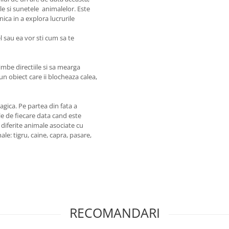
le si sunetele animalelor. Este
nica in a explora lucrurile
l sau ea vor sti cum sa te
mbe directiile si sa mearga
n obiect care ii blocheaza calea,
gica. Pe partea din fata a
le de fiecare data cand este
 diferite animale asociate cu
le: tigru, caine, capra, pasare,
RECOMANDARI