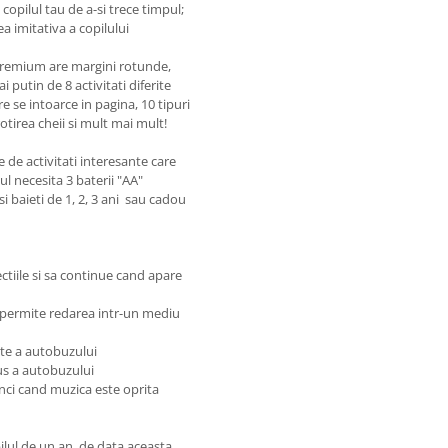
opilul tau de a-si trece timpul;
ea imitativa a copilului
r premium are margini rotunde,
i putin de 8 activitati diferite
re se intoarce in pagina, 10 tipuri
otirea cheii si mult mai mult!
de activitati interesante care
l necesita 3 baterii "AA"
 baieti de 1, 2, 3 ani sau cadou
tiile si sa continue cand apare
a permite redarea intr-un mediu
pate a autobuzului
sus a autobuzului
tunci cand muzica este oprita
ilul de un an, de data aceasta,