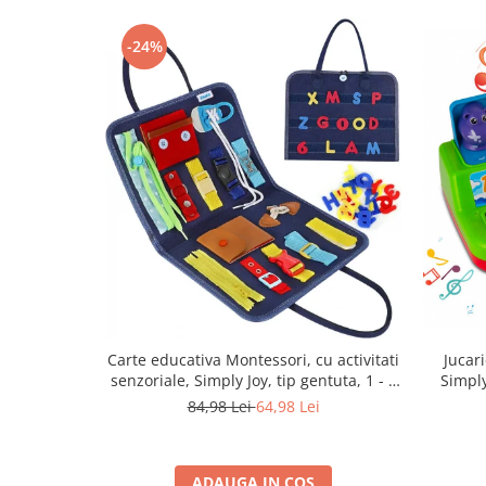
-24%
Carte educativa Montessori, cu activitati
Jucar
senzoriale, Simply Joy, tip gentuta, 1 - 5
Simply
ani, jucarie usoara pentru calatorii,
pe
84,98 Lei
64,98 Lei
activitati multiple, Multicolor
ADAUGA IN COS