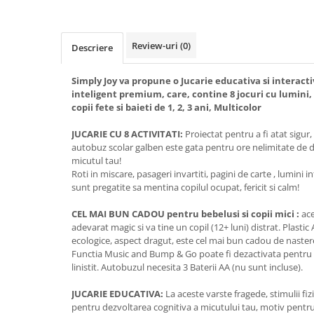
Review-uri
(0)
Descriere
Simply Joy va propune o Jucarie educativa si interac
inteligent premium, care, contine 8 jocuri cu lumini, 
copii fete si baieti de 1, 2, 3 ani, Multicolor
JUCARIE CU 8 ACTIVITATI:
Proiectat pentru a fi atat sigur, 
autobuz scolar galben este gata pentru ore nelimitate de dis
micutul tau!
Roti in miscare, pasageri invartiti, pagini de carte , lumini
sunt pregatite sa mentina copilul ocupat, fericit si calm!
CEL MAI BUN CADOU pentru bebelusi si copii mici :
ace
adevarat magic si va tine un copil (12+ luni) distrat. Plastic 
ecologice, aspect dragut, este cel mai bun cadou de nastere
Functia Music and Bump & Go poate fi dezactivata pentru 
linistit. Autobuzul necesita 3 Baterii AA (nu sunt incluse).
JUCARIE EDUCATIVA:
La aceste varste fragede, stimulii fiz
pentru dezvoltarea cognitiva a micutului tau, motiv pentru