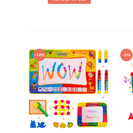
-14%
-5%