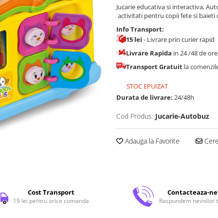
Jucarie educativa si interactiva, Au
activitati pentru copii fete si baieti 
Info Transport:
15 lei
- Livrare prin curier rapid
Livrare Rapida
in 24 /48 de or
Transport Gratuit
la comenzi
STOC EPUIZAT
Durata de livrare:
24/48h
Cod Produs:
Jucarie-Autobuz
Adauga la Favorite
Cere 
Cost Transport
Contacteaza-ne
19 lei pentru orice comanda
Raspundem nevoilor t