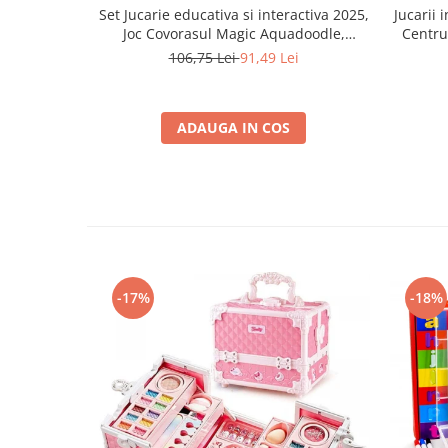
Set Jucarie educativa si interactiva 2025,
Jucarii 
Joc Covorasul Magic Aquadoodle,
Centru 
Coloreaza,Deseneaza, Picteaza cu Apa,
educat
106,75 Lei
91,49 Lei
cadou pentru fete si baieti, + 2 ani, 90 x
copilul 
60 cm
si su
ADAUGA IN COS
-17%
-18%