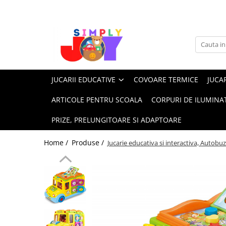
Jucarii Educative
Imbracaminte femei
Masinute
Costume de baie
Jucarii bebelusi
Lenjerie intima
JUCARII EDUCATIVE
COVOARE TERMICE
JUCAR
Frumusete, bijuterii, accesorii
Sosete dama
fetite
ARTICOLE PENTRU SCOALA
CORPURI DE ILUMINA
Jucarii educative, interactive
PRIZE, PRELUNGITOARE SI ADAPTOARE
Puzzle si seturi de construit
Stickere, Abtibilduri, Autocolante
Home /
Produse /
Jucarie educativa si interactiva, Autobuz 