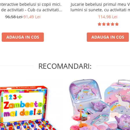
interactive bebelusi si copii mici.
Jucarie bebelusi primul meu V
de activitati - Cub cu activitati
lumini si sunete, cu activitati 
ive si invatare timpurie pentru
Jucarie interactiva pentru sc
96,58 Lei
91,49 Lei
114,98 Lei
tau. Jucarii educative cu muzica
masina si calatorii linistite. Cad
nete, ceas de jucarie + litere
baieti 1,2,3 ani
ADAUGA IN COS
ADAUGA IN COS
RECOMANDARI: