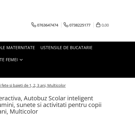
0763647474
0738225177
0,00
OLE MATERNITATE
USTENSILE DE BUCATARIE
TE FEMEI
ete si baieti de 1, 2, 3 ani, Multicolor
teractiva, Autobuz Scolar inteligent
mini, sunete si activitati pentru copii
 ani, Multicolor