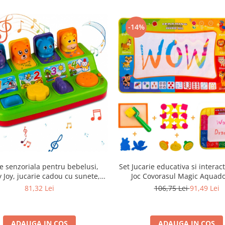
-14%
ie senzoriala pentru bebelusi,
Set Jucarie educativa si interac
 Joy, jucarie cadou cu sunete,
Joc Covorasul Magic Aquado
ntru fete si baieti, + 6 luni
Coloreaza,Deseneaza, Picteaza
81,32 Lei
106,75 Lei
91,49 Lei
cadou pentru fete si baieti, + 2 ani, 90 x
60 cm
ADAUGA IN COS
ADAUGA IN COS