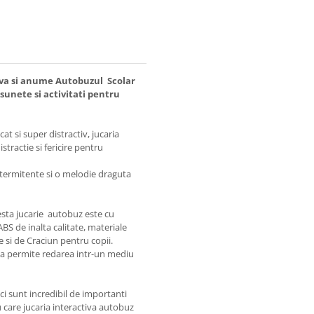
tiva si anume Autobuzul Scolar
sunete si activitati pentru
cat si super distractiv, jucaria
tractie si fericire pentru
 intermitente si o melodie draguta
sta jucarie autobuz este cu
ABS de inalta calitate, materiale
 si de Craciun pentru copii.
a permite redarea intr-un mediu
ici sunt incredibil de importanti
 care jucaria interactiva autobuz