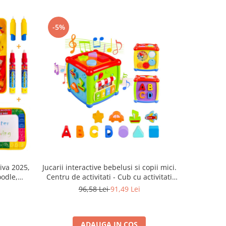
-5%
tiva 2025,
Jucarii interactive bebelusi si copii mici.
Jucarie b
odle,
Centru de activitati - Cub cu activitati
lumini si 
 cu Apa,
educative si invatare timpurie pentru
Jucarie i
96,58 Lei
91,49 Lei
copilul tau. Jucarii educative cu muzica
masina si ca
si sunete, ceas de jucarie + litere
ADAUGA IN COS