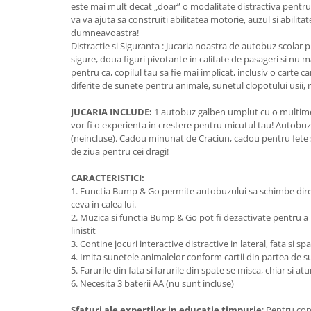
este mai mult decat „doar” o modalitate distractiva pentru c
va va ajuta sa construiti abilitatea motorie, auzul si abilitat
dumneavoastra!
Distractie si Siguranta : Jucaria noastra de autobuz scola
sigure, doua figuri pivotante in calitate de pasageri si nu ma
pentru ca, copilul tau sa fie mai implicat, inclusiv o carte ca
diferite de sunete pentru animale, sunetul clopotului usii, r
JUCARIA INCLUDE:
1 autobuz galben umplut cu o multime 
vor fi o experienta in crestere pentru micutul tau! Autobuzu
(neincluse). Cadou minunat de Craciun, cadou pentru fete si
de ziua pentru cei dragi!
CARACTERISTICI:
1. Functia Bump & Go permite autobuzului sa schimbe direc
ceva in calea lui.
2. Muzica si functia Bump & Go pot fi dezactivate pentru 
linistit
3. Contine jocuri interactive distractive in lateral, fata si s
4. Imita sunetele animalelor conform cartii din partea de 
5. Farurile din fata si farurile din spate se misca, chiar si a
6. Necesita 3 baterii AA (nu sunt incluse)
Sfaturi ale expertilor in educatie timpurie
: Pentru cop