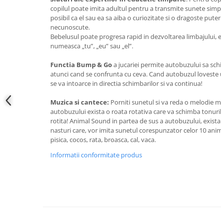
copilul poate imita adultul pentru a transmite sunete simp
posibil ca el sau ea sa aiba o curiozitate si o dragoste puter
necunoscute.
Bebelusul poate progresa rapid in dezvoltarea limbajului, e
numeasca „tu”, „eu” sau „el”.
Functia Bump & Go
a jucariei permite autobuzului sa schi
atunci cand se confrunta cu ceva. Cand autobuzul loveste u
se va intoarce in directia schimbarilor si va continua!
Muzica si cantece:
Porniti sunetul si va reda o melodie ma
autobuzului exista o roata rotativa care va schimba tonuri
rotita! Animal Sound in partea de sus a autobuzului, exista
nasturi care, vor imita sunetul corespunzator celor 10 anima
pisica, cocos, rata, broasca, cal, vaca.
Informatii conformitate produs