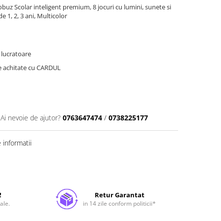
tobuz Scolar inteligent premium, 8 jocuri cu lumini, sunete si
de 1, 2, 3 ani, Multicolor
e lucratoare
le achitate cu CARDUL
Ai nevoie de ajutor?
0763647474
/
0738225177
informatii
!
Retur Garantat
ale.
in 14 zile conform politicii*