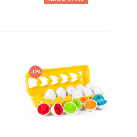
-24%
-12%