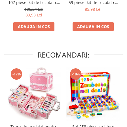
107 piese, kit de tricotat cu
59 piese, kit de tricotat cu
fire de crosetat, crosete,
fire de crosetat, crosete,
106,24 Lei
85,98 Lei
instrumente de crosetat,
Crosetat si bricolaj pentru
89,98 Lei
Crosetat si bricolaj pentru
incepatori si avansati,
incepatori si avansati,
Geanta depozitare, Pentru
ADAUGA IN COS
ADAUGA IN COS
Geanta depozitare
calatorii, adulti, copii, Roz
RECOMANDARI:
-17%
-18%
Trusa de machiaj pentru
Set 253 piese cu litere