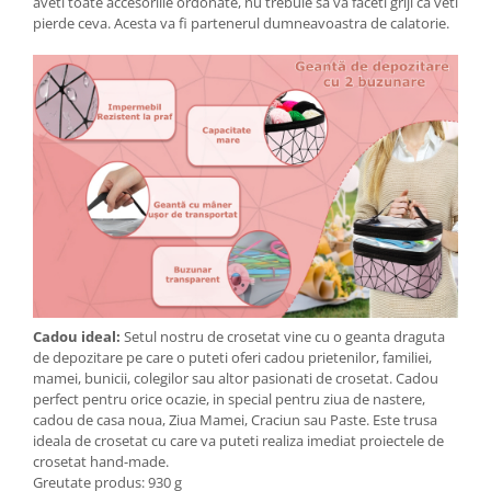
aveti toate accesoriile ordonate, nu trebuie sa va faceti griji ca veti
pierde ceva. Acesta va fi partenerul dumneavoastra de calatorie.
Cadou ideal:
Setul nostru de crosetat vine cu o geanta draguta
de depozitare pe care o puteti oferi cadou prietenilor, familiei,
mamei, bunicii, colegilor sau altor pasionati de crosetat. Cadou
perfect pentru orice ocazie, in special pentru ziua de nastere,
cadou de casa noua, Ziua Mamei, Craciun sau Paste. Este trusa
ideala de crosetat cu care va puteti realiza imediat proiectele de
crosetat hand-made.
Greutate produs: 930 g