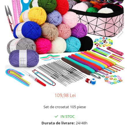
109,98 Lei
Set de crosetat 105 piese
IN STOC
Durata de livrare:
24/48h