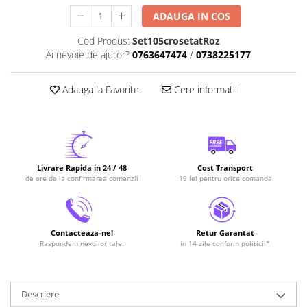
ADAUGA IN COS
Cod Produs:
Set105crosetatRoz
Ai nevoie de ajutor?
0763647474
/
0738225177
Adauga la Favorite
Cere informatii
Livrare Rapida in 24 / 48
Cost Transport
de ore de la confirmarea comenzii
19 lei pentru orice comanda
Contacteaza-ne!
Retur Garantat
Raspundem nevoilor tale.
in 14 zile conform politicii*
Descriere