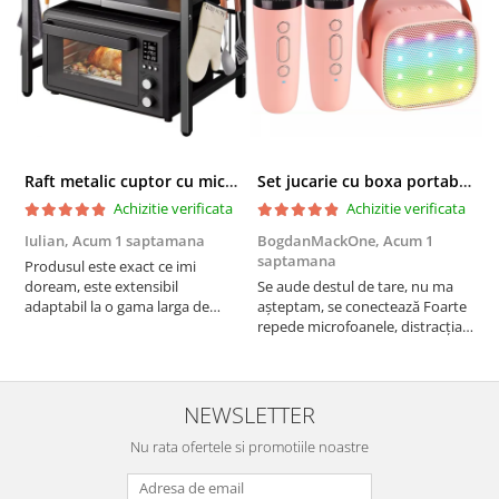
Raft metalic cuptor cu microunde, Simply Joy, 6 Carlige, Ajustabil, Raft Organizator extensibil, pentru bucatarie, casa, balcon, Etajera ajustabila cu 2 Niveluri, Anti Alunecare, Negru
Set jucarie cu boxa portabila si 2 microfoane, Wireless, Bluetooth, Simply Joy, Karaoke, Copii si Adulti, Lumini LED RGB Dinamice, Roz
Achizitie verificata
Achizitie verificata
Iulian,
Acum 1 saptamana
BogdanMackOne,
Acum 1
C
saptamana
s
Produsul este exact ce imi
doream, este extensibil
Se aude destul de tare, nu ma
I
adaptabil la o gama larga de
așteptam, se conectează Foarte
u
cuptoare. In plus, personal am
repede microfoanele, distracția
c
pus si cafetiera deasupra
copilului iar acumulatorul tine
a
cuptorului - este destul de
destul de mult, acum urmează
b
spatios, practic. Sunt multumit.
testul rezistenta!! Merita
c
Merita banii.
NEWSLETTER
Nu rata ofertele si promotiile noastre