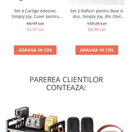
Set 4 Carlige Adezive,
Set 2 Rafturi pentru Baie si
Simply Joy, Cuier pentru
dus, Simply Joy, din Otel
Prosoape din Otel
Inoxidabil, cu Montarea
59,97 Lei
137,25 Lei
Inoxidabil, Montare Usoara
Usoara si fara Gaurire, 32 X
35,57 Lei
84,98 Lei
fara Gaurire, Rezistent la
12 x 6 cm, Negru
Umiditate si Rugina, pentru
Baie, Bucatarie, Usa
ADAUGA IN COS
ADAUGA IN COS
PAREREA CLIENTILOR
CONTEAZA: