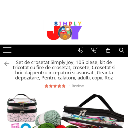
Jucarii Educative
Imbracaminte femei
Masinute
Costume de baie
Jucarii bebelusi
Lenjerie intima
Frumusete, bijuterii, accesorii
Sosete dama
1
2
fetite
Set de crosetat Simply Joy, 105 piese, kit de
Jucarii educative, interactive
tricotat cu fire de crosetat, crosete, Crosetat si
Puzzle si seturi de construit
bricolaj pentru incepatori si avansati, Geanta
depozitare, Pentru calatorii, adulti, copii, Roz
Stickere, Abtibilduri, Autocolante
1 Review