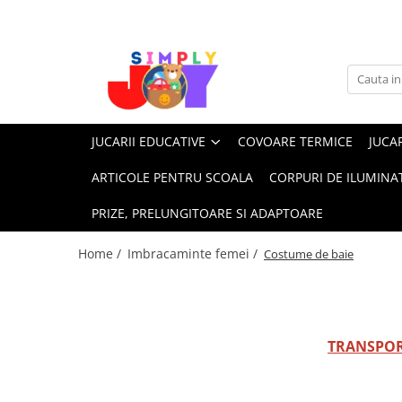
Jucarii Educative
Imbracaminte femei
Masinute
Costume de baie
Jucarii bebelusi
Lenjerie intima
JUCARII EDUCATIVE
COVOARE TERMICE
JUCAR
Frumusete, bijuterii, accesorii
Sosete dama
fetite
ARTICOLE PENTRU SCOALA
CORPURI DE ILUMINA
Jucarii educative, interactive
PRIZE, PRELUNGITOARE SI ADAPTOARE
Puzzle si seturi de construit
Stickere, Abtibilduri, Autocolante
Home /
Imbracaminte femei /
Costume de baie
TRANSPOR