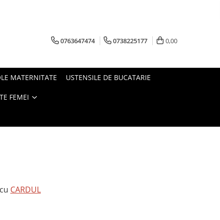
0763647474
0738225177
0,00
OLE MATERNITATE
USTENSILE DE BUCATARIE
TE FEMEI
 cu
CARDUL