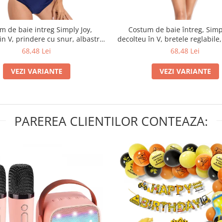
m de baie intreg Simply Joy,
Costum de baie întreg, Simp
in V, prindere cu snur, albastru
decolteu în V, bretele reglabile
marin
imprimeu animal prin
68,48 Lei
68,48 Lei
VEZI VARIANTE
VEZI VARIANTE
PAREREA CLIENTILOR CONTEAZA: