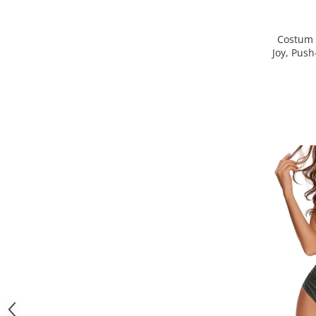
Costum 
Joy, Push
talie i