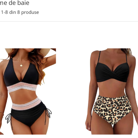
me de baie
1-
8
din
8
produse