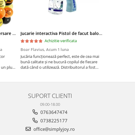
Set baloane si decoratiuni aniversare copii, Simply Joy®, La Multi Ani, pentru petrecerea copiilor cu tematica santierul de constructii, pentru baieti si fete, 71 piese, Galben
Jucarie interactiva Pistol de facut baloane cu sapun, Simply Joy, cu 72 de orificii si lumini, pentru fete si baieti, + 3 ani
Achizitie verificata
Ac
na
Boar Flavius,
Acum 1 luna
Garfi,
Acum 1 l
cor
Jucăria funcționează perfect, este de cea mai
L-am cumparat 
bună calitate și ne bucură copilul de fiecare
intrucat senzoru
 un plus
dată când o utilizează. Distribuitorul a fost
pana la usa mea
mandat.
foarte receptiv și atent la solicitările noastre!
lumineaza suficie
acumulatorul ti
am observat, dep
SUPORT CLIENTI
09.00-18.00
0763647474
0738225177
office@simplyjoy.ro