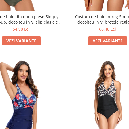
de baie din doua piese Simply
Costum de baie intreg Simpl
-up, decolteu in V, slip clasic cu
decolteu in V, bretele regla
talie inalta, Verde
multicolor
54,98 Lei
68,48 Lei
VEZI VARIANTE
VEZI VARIANTE