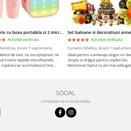
Set jucarie cu boxa portabila si 2 microfoane, Wireless, Bluetooth, Simply Joy, Karaoke, Copii si Adulti, Lumini LED RGB Dinamice, Roz
Achizitie verificata
Achizitie verificata
MackOne,
Acum 1 saptamana
Camelia Ghețău,
Acum 1 saptama
destul de tare, nu ma așteptam, se
Ideal pentru a amenaja singur un de
ză Foarte repede microfoanele,
simplu și drăguț pentru copilul tău.
a copilului iar acumulatorul tine
Menționez faptul ca am mai adăugat
e mult, acum urmează testul
de baloane față de cele din setul co
a!! Merita
SOCIAL
Urmareste-ne in social media