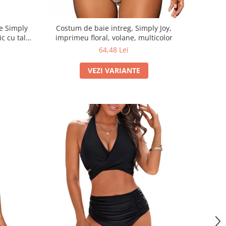
e Simply
Costum de baie intreg, Simply Joy,
ic cu talie
imprimeu floral, volane, multicolor
iscina, cu
64,48 Lei
t
VEZI VARIANTE