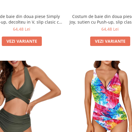
de baie din doua piese Simply
Costum de baie din doua pies
-up, decolteu in V, slip clasic cu
Joy, sutien cu Push-up, slip clas
nalta si snururi laterale, negru
inalta, negru pentru plaja si p
64,48 Lei
64,48 Lei
imprimeu animal prin
VEZI VARIANTE
VEZI VARIANTE