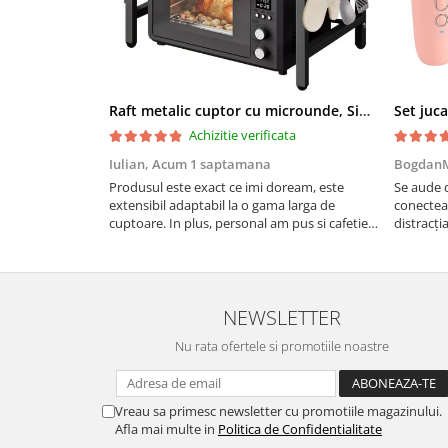
Raft metalic cuptor cu microunde, Simply Joy, 6 Carlige, Ajustabil, Raft Organizator extensibil, pentru bucatarie, casa, balcon, Etajera ajustabila cu 2 Niveluri, Anti Alunecare, Negru
Achizitie verificata
Iulian,
Acum 1 saptamana
Bogdan
Produsul este exact ce imi doream, este
Se aude 
extensibil adaptabil la o gama larga de
conectea
cuptoare. In plus, personal am pus si cafetiera
distracți
deasupra cuptorului - este destul de spatios,
destul d
practic. Sunt multumit. Merita banii.
rezistent
NEWSLETTER
Nu rata ofertele si promotiile noastre
Vreau sa primesc newsletter cu promotiile magazinului.
Afla mai multe in
Politica de Confidentialitate