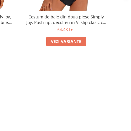
y Joy,
Costum de baie din doua piese Simply
bile,
Joy, Push-up, decolteu in V, slip clasic cu
talie inalta, negru
64,48 Lei
VEZI VARIANTE