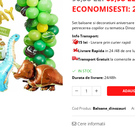
ECONOMISESTI:
Set baloane si decoratiuni aniversare 
petrecerea copiilor cu tematica Dino
Info Transport:
15 lei
- Livrare prin curier rapid
Livrare Rapida
in 24 /48 de ore 
Transport Gratuit
la comenzile 
IN STOC
Durata de livrare:
24/48h
ADAUG
Cod Produs:
Baloane_dinozauri
Ai
Cere informatii