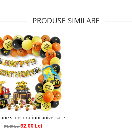
PRODUSE SIMILARE
oy®, 145 Piese, Tematica Dinozauri, Banner “Happy Birthday”, 
ane si decoratiuni aniversare copii, Simply Joy®, La Multi An
62,00 Lei
91,49 Lei