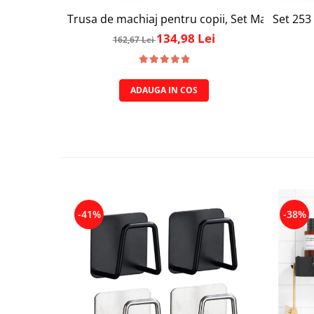
Trusa de machiaj pentru copii, Set Make-Up Simp
Set 253 
134,98 Lei
162,67 Lei
ADAUGA IN COS
-41%
-38%