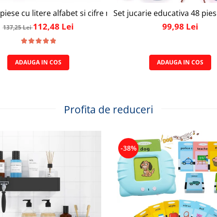
ly Joy, cu 47 de elemente pentru make-up, rujuri, farduri, o
piese cu litere alfabet si cifre magnetice, 1 tabla magnetica 
Set jucarie educativa 48 pies
112,48 Lei
99,98 Lei
137,25 Lei
ADAUGA IN COS
ADAUGA IN COS
Profita de reduceri
-38%