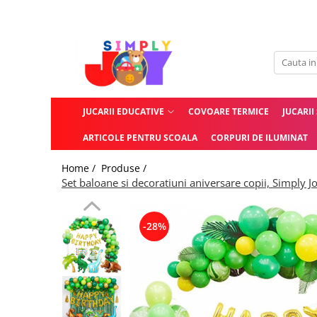
Jucarii Educative
Imbracaminte femei
Masinute
Costume de baie
Jucarii bebelusi
Lenjerie intima
JUCARII EDUCATIVE
COVOARE TERMICE
JUCARII
Frumusete, bijuterii, accesorii
Sosete dama
fetite
ARTICOLE PENTRU SCOALA
CORPURI DE ILUMINAT
Jucarii educative, interactive
Home /
Produse /
Puzzle si seturi de construit
Set baloane si decoratiuni aniversare copii, Simply J
Stickere, Abtibilduri, Autocolante
-28%