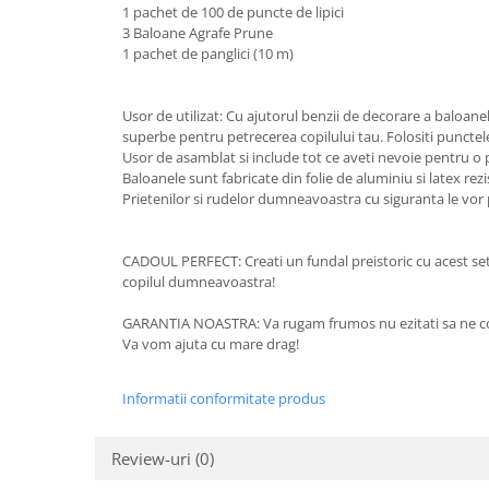
1 pachet de 100 de puncte de lipici
3 Baloane Agrafe Prune
1 pachet de panglici (10 m)
Usor de utilizat: Cu ajutorul benzii de decorare a baloane
superbe pentru petrecerea copilului tau. Folositi punctele 
Usor de asamblat si include tot ce aveti nevoie pentru o
Baloanele sunt fabricate din folie de aluminiu si latex rez
Prietenilor si rudelor dumneavoastra cu siguranta le vor 
CADOUL PERFECT: Creati un fundal preistoric cu acest set 
copilul dumneavoastra!
GARANTIA NOASTRA: Va rugam frumos nu ezitati sa ne co
Va vom ajuta cu mare drag!
Informatii conformitate produs
Review-uri
(0)