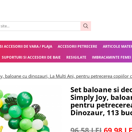
 SI ACCESORII DE VARA / PLAJA
ACCESORII PETRECERE
ARTICOLE MATE
SUPORTURI SI ACCESORII DE BAIE
RESIGILATE
IMBRACAMINTE FEMEI
oy, baloane cu dinozauri, La Multi Ani, pentru petrecerea copiilor
Set baloane si de
Simply Joy, baloa
pentru petrecerea
Dinozaur, 113 bu
96,58 LEI
69,98 LE