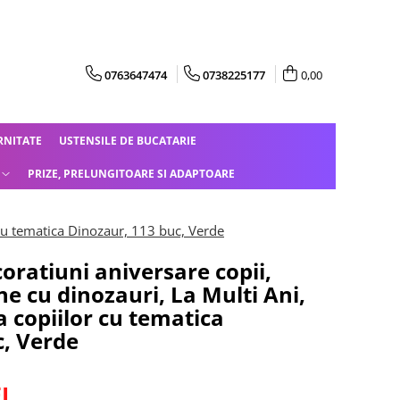
0763647474
0738225177
0,00
RNITATE
USTENSILE DE BUCATARIE
PRIZE, PRELUNGITOARE SI ADAPTOARE
 cu tematica Dinozaur, 113 buc, Verde
coratiuni aniversare copii,
ne cu dinozauri, La Multi Ani,
 copiilor cu tematica
c, Verde
I