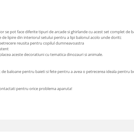
lor se pot face diferite tipuri de arcade si ghirlande cu acest set complet d
de lipire din interiorul setului pentru a lipi balonul acolo unde doriti;
 petrecere reusita pentru copilul dumneavoastra
istent
placea aceste decoratiuni cu tematica dinozauri si animale.
de baloane pentru baieti si fete pentru a avea o petrecerea ideala pentru bot
ntactati pentru orice problema aparuta!