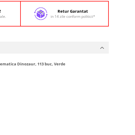
!
Retur Garantat
ale.
in 14 zile conform politicii*
 tematica Dinozaur, 113 buc, Verde