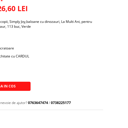
26,60
LEI
copii, Simply Joy,baloane cu dinozauri, La Multi Ani, pentru
zaur, 113 buc, Verde
lucratoare
achitate cu CARDUL
A IN COS
 nevoie de ajutor?
0763647474
/
0738225177