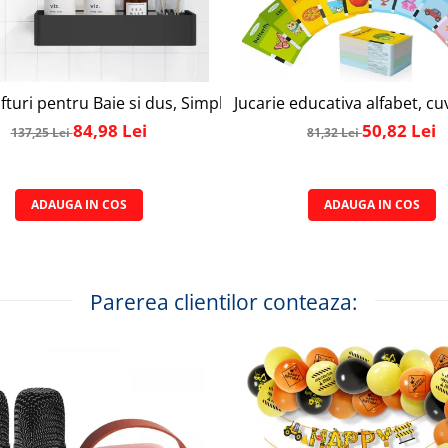
 Prosoape din Otel Inoxidabil, Montare Usoara fara Gaurire, 
fturi pentru Baie si dus, Simply Joy, din Otel Inoxidabil, cu
Jucarie educativa alfabet, cu
84,98 Lei
50,82 Lei
137,25 Lei
81,32 Lei
ADAUGA IN COS
ADAUGA IN COS
Parerea clientilor conteaza: