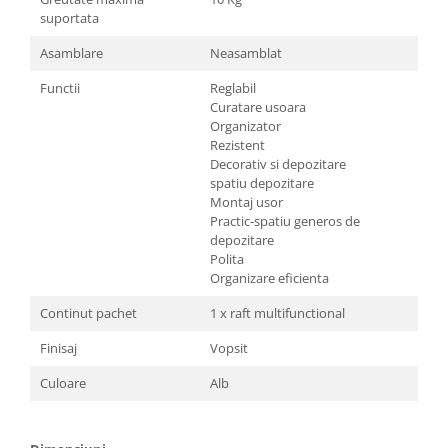
suportata
Asamblare
Neasamblat
Functii
Reglabil
Curatare usoara
Organizator
Rezistent
Decorativ si depozitare
spatiu depozitare
Montaj usor
Practic-spatiu generos de
depozitare
Polita
Organizare eficienta
Continut pachet
1 x raft multifunctional
Finisaj
Vopsit
Culoare
Alb