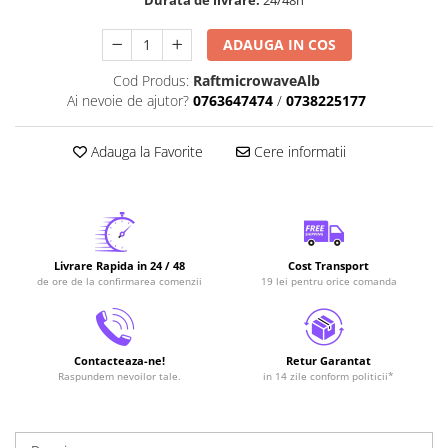
Durata de livrare:
24/48h
ADAUGA IN COS
Cod Produs:
RaftmicrowaveAlb
Ai nevoie de ajutor?
0763647474
/
0738225177
Adauga la Favorite
Cere informatii
Livrare Rapida in 24 / 48
Cost Transport
de ore de la confirmarea comenzii
19 lei pentru orice comanda
Contacteaza-ne!
Retur Garantat
Raspundem nevoilor tale.
in 14 zile conform politicii*