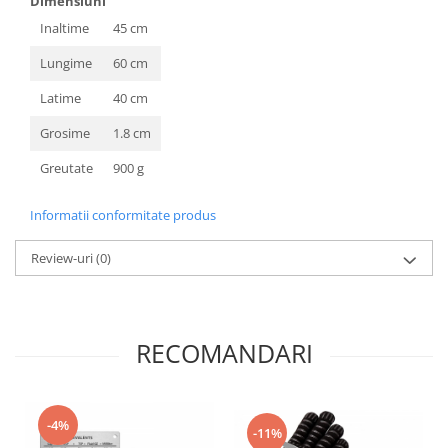
Dimensiuni
Inaltime
45 cm
Lungime
60 cm
Latime
40 cm
Grosime
1.8 cm
Greutate
900 g
Informatii conformitate produs
Review-uri
(0)
RECOMANDARI
-4%
-11%