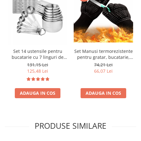
Set 14 ustensile pentru
Set Manusi termorezistente
bucatarie cu 7 linguri de
pentru gratar, bucatarie,
masurat si 6 cupe de
semineu, Simply Joy,
131,15 Lei
74,21 Lei
masurat, tabel pentru
antialunecare, 2 bucati,
125,48 Lei
66,07 Lei
masurare cu suport
negru
magnetic, otel inoxidabil
ADAUGA IN COS
ADAUGA IN COS
PRODUSE SIMILARE