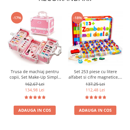
-17%
-18%
Trusa de machiaj pentru
Set 253 piese cu litere
copii, Set Make-Up Simply
alfabet si cifre magnetice, 1
Joy, cu 47 de elemente
tabla magnetica cu doua
162,67 Lei
137,25 Lei
pentru make-up, rujuri,
fete si cutie de depozitare,
134,98 Lei
112,48 Lei
farduri, oja, Design inedit,
jucarii educative pentru
geanta cu maner pentru
copii de 3,4,5,6,7 ani
transport, pentru fetite de
ADAUGA IN COS
3,4,5,6,7,8,9 ani
ADAUGA IN COS