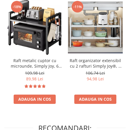
-18%
-11%
Raft metalic cuptor cu
Raft organizator extensibil
microunde, Simply Joy, 6
cu 2 rafturi Simply Joy®, 8
Carlige, Ajustabil, Raft
panouri detasabile, pentru
109,98 Lei
106,74 Lei
Organizator extensibil,
casa, bucatarie, sub
89,98 Lei
94,98 Lei
pentru bucatarie, casa,
chiuveta, baie, balcon,
balcon, Etajera ajustabila
Suport pentru depozitare,
cu 2 Niveluri, Anti
Otel inoxidabil, Alb
Alunecare, Negru
ADAUGA IN COS
ADAUGA IN COS
RECOMANDARI: