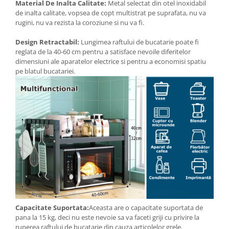
Material De Inalta Calitate:
Metal selectat din otel inoxidabil
de inalta calitate, vopsea de copt multistrat pe suprafata, nu va
rugini, nu va rezista la coroziune si nu va fi.
Design Retractabil:
Lungimea raftului de bucatarie poate fi
reglata de la 40-60 cm pentru a satisface nevoile diferitelor
dimensiuni ale aparatelor electrice si pentru a economisi spatiu
pe blatul bucatariei.
Capacitate Suportata:
Aceasta are o capacitate suportata de
pana la 15 kg, deci nu este nevoie sa va faceti griji cu privire la
ruperea raftului de bucatarie din cauza articolelor grele.