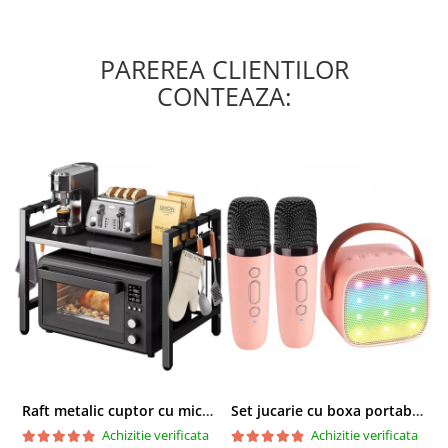
PAREREA CLIENTILOR
CONTEAZA:
Raft metalic cuptor cu microunde, Simply Joy, 6 Carlige, Ajustabil, Raft Organizator extensibil, pentru bucatarie, casa, balcon, Etajera ajustabila cu 2 Niveluri, Anti Alunecare, Negru
Set jucarie cu boxa portabila si 2 microfoane, Wireless, Bluetooth, Simply Joy, Karaoke, Copii si Adulti, Lumini LED RGB Dinamice, Roz
Achizitie verificata
Achizitie verificata