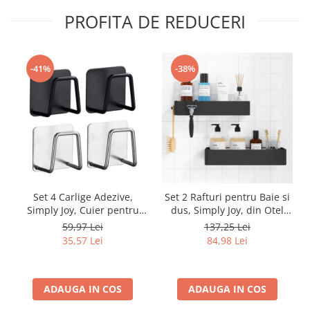
PROFITA DE REDUCERI
-41%
-38%
Set 4 Carlige Adezive,
Set 2 Rafturi pentru Baie si
Simply Joy, Cuier pentru
dus, Simply Joy, din Otel
Prosoape din Otel
Inoxidabil, cu Montarea
59,97 Lei
137,25 Lei
Inoxidabil, Montare Usoara
Usoara si fara Gaurire, 32 X
35,57 Lei
84,98 Lei
fara Gaurire, Rezistent la
12 x 6 cm, Negru
Umiditate si Rugina, pentru
Baie, Bucatarie, Usa
ADAUGA IN COS
ADAUGA IN COS