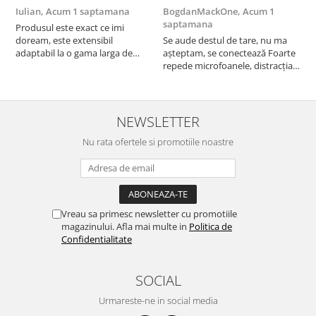
Iulian,
Acum 1 saptamana
BogdanMackOne,
Acum 1
C
saptamana
s
Produsul este exact ce imi
doream, este extensibil
Se aude destul de tare, nu ma
I
adaptabil la o gama larga de
așteptam, se conectează Foarte
u
cuptoare. In plus, personal am
repede microfoanele, distracția
c
pus si cafetiera deasupra
copilului iar acumulatorul tine
a
cuptorului - este destul de
destul de mult, acum urmează
b
spatios, practic. Sunt multumit.
testul rezistenta!! Merita
c
Merita banii.
NEWSLETTER
Nu rata ofertele si promotiile noastre
Vreau sa primesc newsletter cu promotiile
magazinului. Afla mai multe in
Politica de
Confidentialitate
SOCIAL
Urmareste-ne in social media