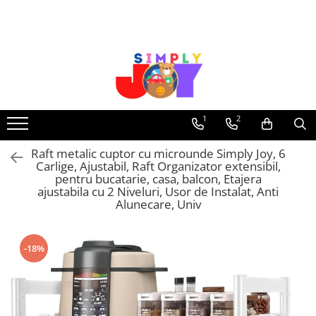
Jucarii Educative
Imbracaminte femei
Masinute
Costume de baie
Jucarii bebelusi
Lenjerie intima
Frumusete, bijuterii, accesorii
Sosete dama
1
2
fetite
Raft metalic cuptor cu microunde Simply Joy, 6
Jucarii educative, interactive
Carlige, Ajustabil, Raft Organizator extensibil,
Puzzle si seturi de construit
pentru bucatarie, casa, balcon, Etajera
ajustabila cu 2 Niveluri, Usor de Instalat, Anti
Stickere, Abtibilduri, Autocolante
Alunecare, Univ
-18%