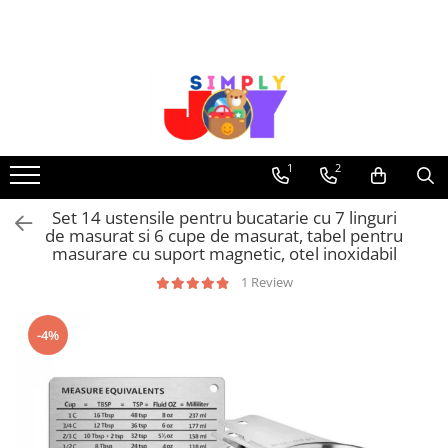
Jucarii Educative
Imbracaminte femei
Masinute
Costume de baie
Jucarii bebelusi
Lenjerie intima
Frumusete, bijuterii, accesorii
Sosete dama
1
2
fetite
Set 14 ustensile pentru bucatarie cu 7 linguri
Jucarii educative, interactive
de masurat si 6 cupe de masurat, tabel pentru
Puzzle si seturi de construit
masurare cu suport magnetic, otel inoxidabil
Stickere, Abtibilduri, Autocolante
1 Review
-4%