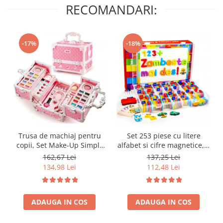
RECOMANDARI:
-17%
-18%
Trusa de machiaj pentru
Set 253 piese cu litere
copii, Set Make-Up Simply
alfabet si cifre magnetice, 1
Joy, cu 47 de elemente
tabla magnetica cu doua
162,67 Lei
137,25 Lei
pentru make-up, rujuri,
fete si cutie de depozitare,
134,98 Lei
112,48 Lei
farduri, oja, Design inedit,
jucarii educative pentru
geanta cu maner pentru
copii de 3,4,5,6,7 ani
transport, pentru fetite de
ADAUGA IN COS
3,4,5,6,7,8,9 ani
ADAUGA IN COS