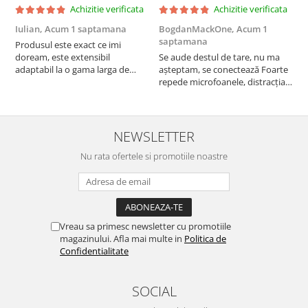
Achizitie verificata
Achizitie verificata
Iulian,
Acum 1 saptamana
BogdanMackOne,
Acum 1
C
saptamana
s
Produsul este exact ce imi
doream, este extensibil
Se aude destul de tare, nu ma
I
adaptabil la o gama larga de
așteptam, se conectează Foarte
u
cuptoare. In plus, personal am
repede microfoanele, distracția
c
pus si cafetiera deasupra
copilului iar acumulatorul tine
a
cuptorului - este destul de
destul de mult, acum urmează
b
spatios, practic. Sunt multumit.
testul rezistenta!! Merita
c
Merita banii.
NEWSLETTER
Nu rata ofertele si promotiile noastre
Vreau sa primesc newsletter cu promotiile
magazinului. Afla mai multe in
Politica de
Confidentialitate
SOCIAL