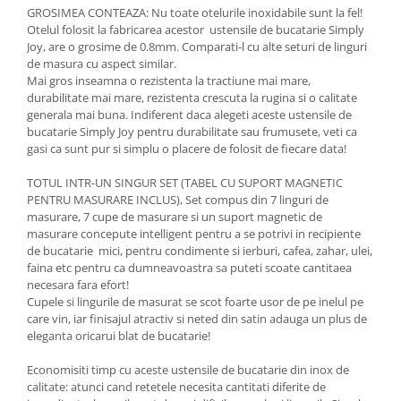
GROSIMEA CONTEAZA: Nu toate otelurile inoxidabile sunt la fel!
Otelul folosit la fabricarea acestor ustensile de bucatarie Simply
Joy, are o grosime de 0.8mm. Comparati-l cu alte seturi de linguri
de masura cu aspect similar.
Mai gros inseamna o rezistenta la tractiune mai mare,
durabilitate mai mare, rezistenta crescuta la rugina si o calitate
generala mai buna. Indiferent daca alegeti aceste ustensile de
bucatarie Simply Joy pentru durabilitate sau frumusete, veti ca
gasi ca sunt pur si simplu o placere de folosit de fiecare data!
TOTUL INTR-UN SINGUR SET (TABEL CU SUPORT MAGNETIC
PENTRU MASURARE INCLUS), Set compus din 7 linguri de
masurare, 7 cupe de masurare si un suport magnetic de
masurare concepute intelligent pentru a se potrivi in recipiente
de bucatarie mici, pentru condimente si ierburi, cafea, zahar, ulei,
faina etc pentru ca dumneavoastra sa puteti scoate cantitaea
necesara fara efort!
Cupele si lingurile de masurat se scot foarte usor de pe inelul pe
care vin, iar finisajul atractiv si neted din satin adauga un plus de
eleganta oricarui blat de bucatarie!
Economisiti timp cu aceste ustensile de bucatarie din inox de
calitate: atunci cand retetele necesita cantitati diferite de