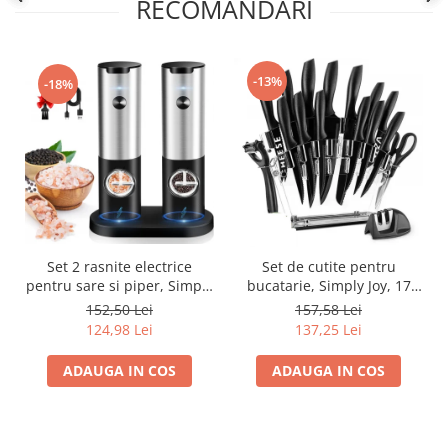
RECOMANDARI
-13%
-18%
Set 2 rasnite electrice
Set de cutite pentru
pentru sare si piper, Simply
bucatarie, Simply Joy, 17
Joy, Reincarcabile, Cablu
piese, cu suport acrilic,
152,50 Lei
157,58 Lei
USB, lumina LED, Perie
Foarfeca si Dispozitiv de
124,98 Lei
137,25 Lei
curatare, Stand pentru
Ascutit inclus, plus
incarcare, Gri/Negru
Decojitor fruncte/legume,
ADAUGA IN COS
ADAUGA IN COS
Otel Inoxidabil, Negru