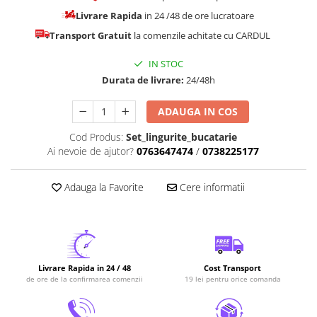
Livrare Rapida
in 24 /48 de ore lucratoare
Transport Gratuit
la comenzile achitate cu CARDUL
IN STOC
Durata de livrare:
24/48h
ADAUGA IN COS
Cod Produs:
Set_lingurite_bucatarie
Ai nevoie de ajutor?
0763647474
/
0738225177
Adauga la Favorite
Cere informatii
Livrare Rapida in 24 / 48
Cost Transport
de ore de la confirmarea comenzii
19 lei pentru orice comanda