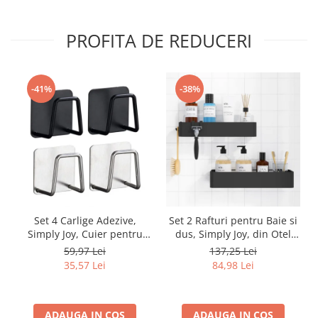
PROFITA DE REDUCERI
-41%
-38%
Set 4 Carlige Adezive,
Set 2 Rafturi pentru Baie si
Simply Joy, Cuier pentru
dus, Simply Joy, din Otel
Prosoape din Otel
Inoxidabil, cu Montarea
59,97 Lei
137,25 Lei
Inoxidabil, Montare Usoara
Usoara si fara Gaurire, 32 X
35,57 Lei
84,98 Lei
fara Gaurire, Rezistent la
12 x 6 cm, Negru
Umiditate si Rugina, pentru
Baie, Bucatarie, Usa
ADAUGA IN COS
ADAUGA IN COS