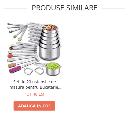
PRODUSE SIMILARE
Set de 20 ustensile de
masura pentru Bucatarie,
Simply Joy, otel inoxidabil, 7
131,48 Lei
cesti, 7 linguri inguste, 5
mini-linguri cu nivelator,
ADAUGA IN COS
accesorii de gatit, marime
gravata, ingrediente uscate
si lichide