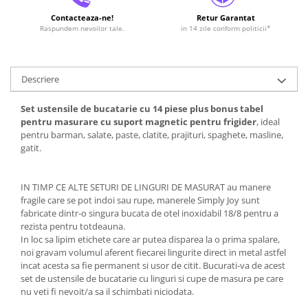
Contacteaza-ne!
Retur Garantat
Raspundem nevoilor tale.
in 14 zile conform politicii*
Descriere
Set ustensile de bucatarie cu 14 piese plus bonus tabel
pentru masurare cu suport magnetic pentru frigider
, ideal
pentru barman, salate, paste, clatite, prajituri, spaghete, masline,
gatit.
IN TIMP CE ALTE SETURI DE LINGURI DE MASURAT au manere
fragile care se pot indoi sau rupe, manerele Simply Joy sunt
fabricate dintr-o singura bucata de otel inoxidabil 18/8 pentru a
rezista pentru totdeauna.
In loc sa lipim etichete care ar putea disparea la o prima spalare,
noi gravam volumul aferent fiecarei lingurite direct in metal astfel
incat acesta sa fie permanent si usor de citit. Bucurati-va de acest
set de ustensile de bucatarie cu linguri si cupe de masura pe care
nu veti fi nevoit/a sa il schimbati niciodata.