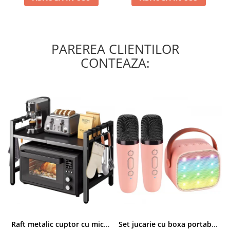
PAREREA CLIENTILOR
CONTEAZA:
Raft metalic cuptor cu microunde, Simply Joy, 6 Carlige, Ajustabil, Raft Organizator extensibil, pentru bucatarie, casa, balcon, Etajera ajustabila cu 2 Niveluri, Anti Alunecare, Negru
Set jucarie cu boxa portabila si 2 microfoane, Wireless, Bluetooth, Simply Joy, Karaoke, Copii si Adulti, Lumini LED RGB Dinamice, Roz