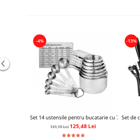
-4%
-13%
Set 14 ustensile pentru bucatarie cu 7 linguri
Set de c
125,48 Lei
131,15 Lei