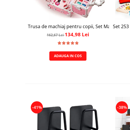
Trusa de machiaj pentru copii, Set Make-Up Simp
Set 253 
134,98 Lei
162,67 Lei
ADAUGA IN COS
-41%
-38%