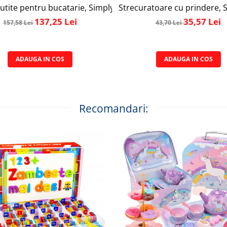
 de masurat si 6 cupe de masurat, tabel pentru masurare cu 
utite pentru bucatarie, Simply Joy, 17 piese, cu suport acrili
Strecuratoare cu prindere, Si
137,25 Lei
35,57 Lei
157,58 Lei
43,70 Lei
ADAUGA IN COS
ADAUGA IN COS
Recomandari: