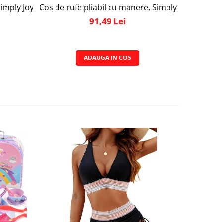
suport magnetic, otel inoxidabil
c, Foarfeca si Dispozitiv de Ascutit inclus, plus Decojitor fr
mply Joy, pentru paste, spaghete, carne se potriveste tuturor
Cos de rufe pliabil cu manere, Simply Joy, multifun
Cos de ruf
91,49 Lei
ADAUGA IN COS