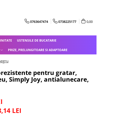
0763647474
0738225177
0,00
RNITATE
USTENSILE DE BUCATARIE
PRIZE, PRELUNGITOARE SI ADAPTOARE
negru
rezistente pentru gratar,
u, Simply Joy, antialunecare,
I
8,14
LEI