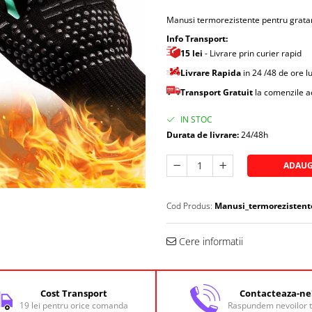
Manusi termorezistente pentru gratar 
Info Transport:
15 lei
- Livrare prin curier rapid
Livrare Rapida
in 24 /48 de ore 
Transport Gratuit
la comenzile 
IN STOC
Durata de livrare:
24/48h
ADAUG
Cod Produs:
Manusi_termorezistent
Cere informatii
Cost Transport
Contacteaza-ne
19 lei pentru orice comanda
Raspundem nevoilor t