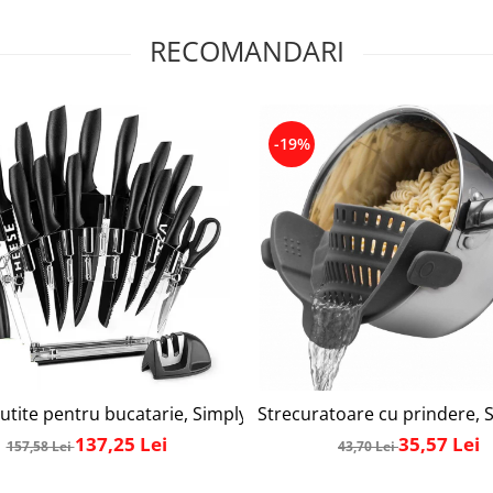
RECOMANDARI
-19%
 de masurat si 6 cupe de masurat, tabel pentru masurare cu 
utite pentru bucatarie, Simply Joy, 17 piese, cu suport acrili
Strecuratoare cu prindere, Si
137,25 Lei
35,57 Lei
157,58 Lei
43,70 Lei