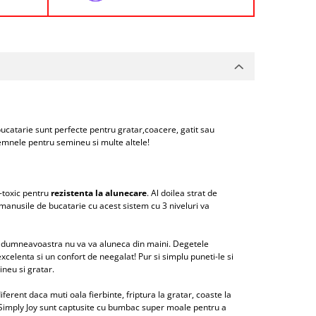
ucatarie sunt perfecte pentru gratar,coacere, gatit sau
, lemnele pentru semineu si multe altele!
n-toxic pentru
rezistenta la alunecare
. Al doilea strat de
a, manusile de bucatarie cu acest sistem cu 3 niveluri va
na dumneavoastra nu va va aluneca din maini. Degetele
celenta si un confort de neegalat! Pur si simplu puneti-le si
ineu si gratar.
erent daca muti oala fierbinte, friptura la gratar, coaste la
e Simply Joy sunt captusite cu bumbac super moale pentru a