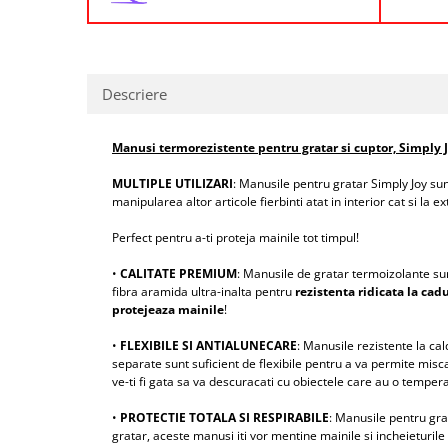
Descriere
Manusi termorezistente pentru gratar si cuptor, Simply J
MULTIPLE UTILIZARI
: Manusile pentru gratar Simply Joy su
manipularea altor articole fierbinti atat in interior cat si la 
Perfect pentru a-ti proteja mainile tot timpul!
•
CALITATE PREMIUM
: Manusile de gratar termoizolante sunt
fibra aramida ultra-inalta pentru
rezistenta ridicata la cad
protejeaza mainile
!
•
FLEXIBILE SI ANTIALUNECARE
: Manusile rezistente la c
separate sunt suficient de flexibile pentru a va permite misc
ve-ti fi gata sa va descuracati cu obiectele care au o tempera
•
PROTECTIE TOTALA SI RESPIRABILE
: Manusile pentru gra
gratar, aceste manusi iti vor mentine mainile si incheietur