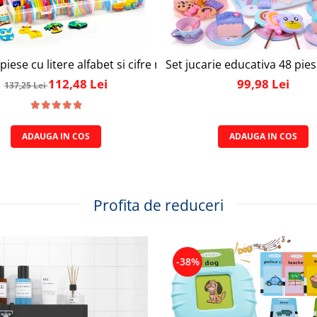
ly Joy, cu 47 de elemente pentru make-up, rujuri, farduri, o
piese cu litere alfabet si cifre magnetice, 1 tabla magnetica 
Set jucarie educativa 48 pies
112,48 Lei
99,98 Lei
137,25 Lei
ADAUGA IN COS
ADAUGA IN COS
Profita de reduceri
-38%