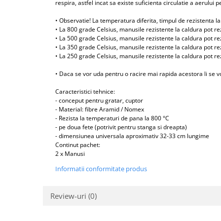
respira, astfel incat sa existe suficienta circulatie a aerului 
• Observatie! La temperatura diferita, timpul de rezistenta la 
• La 800 grade Celsius, manusile rezistente la caldura pot r
• La 500 grade Celsius, manusile rezistente la caldura pot r
• La 350 grade Celsius, manusile rezistente la caldura pot r
• La 250 grade Celsius, manusile rezistente la caldura pot r
• Daca se vor uda pentru o racire mai rapida acestora li se v
Caracteristici tehnice:
- conceput pentru gratar, cuptor
- Material: fibre Aramid / Nomex
- Rezista la temperaturi de pana la 800 °C
- pe doua fete (potrivit pentru stanga si dreapta)
- dimensiunea universala aproximativ 32-33 cm lungime
Continut pachet:
2 x Manusi
Informatii conformitate produs
Review-uri
(0)