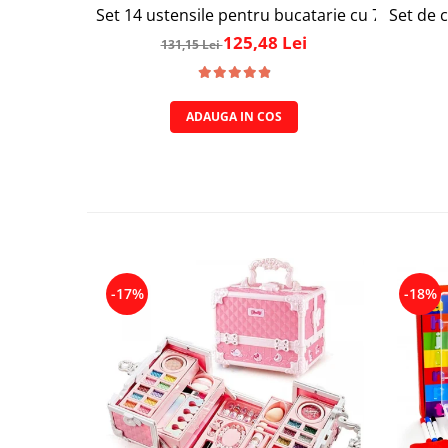
Set 14 ustensile pentru bucatarie cu 7 linguri
Set de c
125,48 Lei
131,15 Lei
ADAUGA IN COS
-17%
-18%