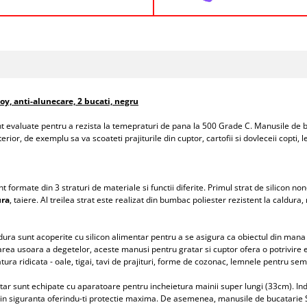
oy, anti-alunecare, 2 bucati, negru
nt evaluate pentru a rezista la temepraturi de pana la 500 Grade C. Manusile de b
exterior, de exemplu sa va scoateti prajiturile din cuptor, cartofii si dovleceii copti
 formate din 3 straturi de materiale si functii diferite. Primul strat de silicon no
ura
, taiere. Al treilea strat este realizat din bumbac poliester rezistent la caldur
aldura sunt acoperite cu silicon alimentar pentru a se asigura ca obiectul din ma
area usoara a degetelor, aceste manusi pentru gratar si cuptor ofera o potrivire ex
tura ridicata - oale, tigai, tavi de prajituri, forme de cozonac, lemnele pentru sem
tar sunt echipate cu aparatoare pentru incheietura mainii super lungi (33cm). Indif
ile in siguranta oferindu-ti protectie maxima. De asemenea, manusile de bucatari