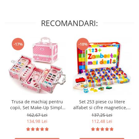
RECOMANDARI:
-17%
-18%
Trusa de machiaj pentru
Set 253 piese cu litere
copii, Set Make-Up Simply
alfabet si cifre magnetice, 1
Joy, cu 47 de elemente
tabla magnetica cu doua
162,67 Lei
137,25 Lei
pentru make-up, rujuri,
fete si cutie de depozitare,
134,98 Lei
112,48 Lei
farduri, oja, Design inedit,
jucarii educative pentru
geanta cu maner pentru
copii de 3,4,5,6,7 ani
transport, pentru fetite de