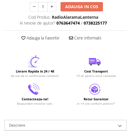
ADAUGA IN COS
Cod Produs:
RadioAlaramaLanterna
Ai nevoie de ajutor?
0763647474
/
0738225177
Adauga la Favorite
Cere informatii
Livrare Rapida in 24 / 48
Cost Transport
de ore de la confirmarea comenzii
19 lei pentru orice comanda
Contacteaza-ne!
Retur Garantat
Raspundem nevoilor tale.
in 14 zile conform politicii*
Descriere