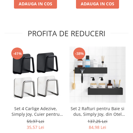
ADAUGA IN COS
3,4,5,6,7,8,9 ani
ADAUGA IN COS
PROFITA DE REDUCERI
-41%
-38%
Set 4 Carlige Adezive,
Set 2 Rafturi pentru Baie si
Simply Joy, Cuier pentru
dus, Simply Joy, din Otel
Prosoape din Otel
Inoxidabil, cu Montarea
59,97 Lei
137,25 Lei
Inoxidabil, Montare Usoara
Usoara si fara Gaurire, 32 X
35,57 Lei
84,98 Lei
fara Gaurire, Rezistent la
12 x 6 cm, Negru