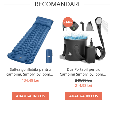
RECOMANDARI
-14%
Saltea gonflabila pentru
Dus Portabil pentru
camping, Simply Joy, pompa
Camping Simply Joy, pompa
incorporata, 193 x 68 x 8
de dus reincarcabila de
134,48 Lei
249,00 Lei
cm, Impermeabila, Cu
6000mAh, Cap de Dus si
214,98 Lei
Tetiera, Confortabila,
Galeata Pliabila 20L, Furtun
Pentru drumetii, Picnic,
2 M, Portabil, Ecran LED,
ADAUGA IN COS
ADAUGA IN COS
Excursii in natura, include
IPX7, Cablu USB, Carlig,
geanta de transport
Husa, pentru Drumetii