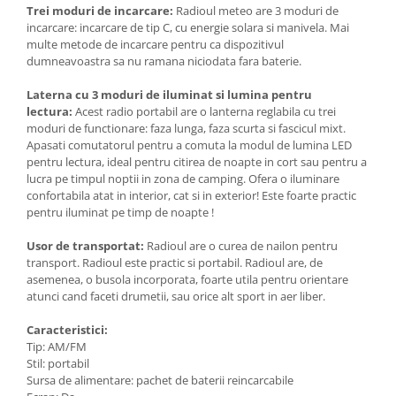
Trei moduri de incarcare:
Radioul meteo are 3 moduri de
incarcare: incarcare de tip C, cu energie solara si manivela. Mai
multe metode de incarcare pentru ca dispozitivul
dumneavoastra sa nu ramana niciodata fara baterie.
Laterna cu 3 moduri de iluminat si lumina pentru
lectura:
Acest radio portabil are o lanterna reglabila cu trei
moduri de functionare: faza lunga, faza scurta si fascicul mixt.
Apasati comutatorul pentru a comuta la modul de lumina LED
pentru lectura, ideal pentru citirea de noapte in cort sau pentru a
lucra pe timpul noptii in zona de camping. Ofera o iluminare
confortabila atat in ​​interior, cat si in exterior! Este foarte practic
pentru iluminat pe timp de noapte !
Usor de transportat:
Radioul are o curea de nailon pentru
transport. Radioul este practic si portabil. Radioul are, de
asemenea, o busola incorporata, foarte utila pentru orientare
atunci cand faceti drumetii, sau orice alt sport in aer liber.
Caracteristici:
Tip: AM/FM
Stil: portabil
Sursa de alimentare: pachet de baterii reincarcabile