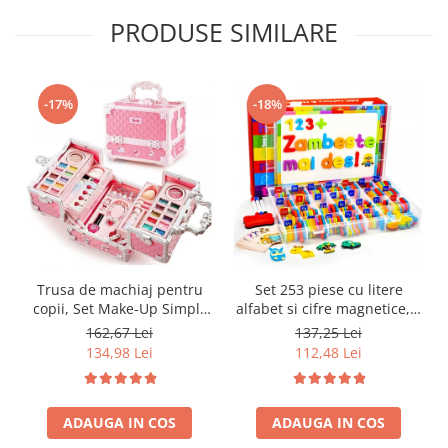
PRODUSE SIMILARE
-17%
-18%
Trusa de machiaj pentru
Set 253 piese cu litere
copii, Set Make-Up Simply
alfabet si cifre magnetice, 1
Joy, cu 47 de elemente
tabla magnetica cu doua
162,67 Lei
137,25 Lei
pentru make-up, rujuri,
fete si cutie de depozitare,
134,98 Lei
112,48 Lei
farduri, oja, Design inedit,
jucarii educative pentru
geanta cu maner pentru
copii de 3,4,5,6,7 ani
transport, pentru fetite de
ADAUGA IN COS
3,4,5,6,7,8,9 ani
ADAUGA IN COS