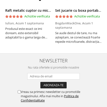
Raft metalic cuptor cu microunde, Simply Joy, 6 Carlige, Ajustabil, Raft Organizator extensibil, pentru bucatarie, casa, balcon, Etajera ajustabila cu 2 Niveluri, Anti Alunecare, Negru
Set jucarie cu boxa portabila si 2 microfoane, Wireless, Bluetooth, Simply Joy, Karaoke, Copii si Adulti, Lumini LED RGB Dinamice, Roz
Achizitie verificata
Achizitie verificata
Iulian,
Acum 1 saptamana
BogdanMackOne,
Acum 1
C
saptamana
s
Produsul este exact ce imi
doream, este extensibil
Se aude destul de tare, nu ma
I
adaptabil la o gama larga de
așteptam, se conectează Foarte
u
cuptoare. In plus, personal am
repede microfoanele, distracția
c
pus si cafetiera deasupra
copilului iar acumulatorul tine
a
cuptorului - este destul de
destul de mult, acum urmează
b
spatios, practic. Sunt multumit.
testul rezistenta!! Merita
c
Merita banii.
NEWSLETTER
Nu rata ofertele si promotiile noastre
Vreau sa primesc newsletter cu promotiile
magazinului. Afla mai multe in
Politica de
Confidentialitate