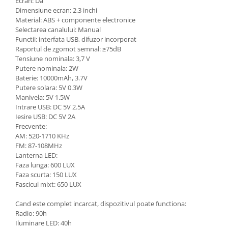
Ecran: Da
Dimensiune ecran: 2,3 inchi
Material: ABS + componente electronice
Selectarea canalului: Manual
Functii: interfata USB, difuzor incorporat
Raportul de zgomot semnal: ≥75dB
Tensiune nominala: 3,7 V
Putere nominala: 2W
Baterie: 10000mAh, 3.7V
Putere solara: 5V 0.3W
Manivela: 5V 1.5W
Intrare USB: DC 5V 2.5A
Iesire USB: DC 5V 2A
Frecvente:
AM: 520-1710 KHz
FM: 87-108MHz
Lanterna LED:
Faza lunga: 600 LUX
Faza scurta: 150 LUX
Fascicul mixt: 650 LUX
Cand este complet incarcat, dispozitivul poate functiona:
Radio: 90h
Iluminare LED: 40h