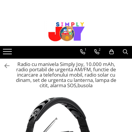
Jucarii Educative
Imbracaminte femei
Masinute
Costume de baie
Jucarii bebelusi
Lenjerie intima
Frumusete, bijuterii, accesorii
Sosete dama
1
2
fetite
Radio cu manivela Simply Joy, 10.000 mAh,
Jucarii educative, interactive
radio portabil de urgenta AM/FM, functie de
Puzzle si seturi de construit
incarcare a telefonului mobil, radio solar cu
dinam, set de urgenta cu lanterna, lampa de
Stickere, Abtibilduri, Autocolante
citit, alarma SOS,busola