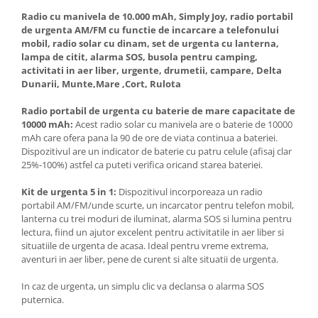
Radio cu manivela de 10.000 mAh, Simply Joy, radio portabil
de urgenta AM/FM cu functie de incarcare a telefonului
mobil, radio solar cu dinam, set de urgenta cu lanterna,
lampa de citit, alarma SOS, busola pentru camping,
activitati in aer liber, urgente, drumetii, campare, Delta
Dunarii, Munte,Mare ,Cort, Rulota
Radio portabil de urgenta cu baterie de mare capacitate de
10000 mAh
:
Acest radio solar cu manivela are o baterie de 10000
mAh care ofera pana la 90 de ore de viata continua a bateriei.
Dispozitivul are un indicator de baterie cu patru celule (afisaj clar
25%-100%) astfel ca puteti verifica oricand starea bateriei.
Kit de urgenta 5 in 1:
Dispozitivul incorporeaza un radio
portabil AM/FM/unde scurte, un incarcator pentru telefon mobil,
lanterna cu trei moduri de iluminat, alarma SOS si lumina pentru
lectura, fiind un ajutor excelent pentru activitatile in aer liber si
situatiile de urgenta de acasa. Ideal pentru vreme extrema,
aventuri in aer liber, pene de curent si alte situatii de urgenta.
In caz de urgenta, un simplu clic va declansa o alarma SOS
puternica.