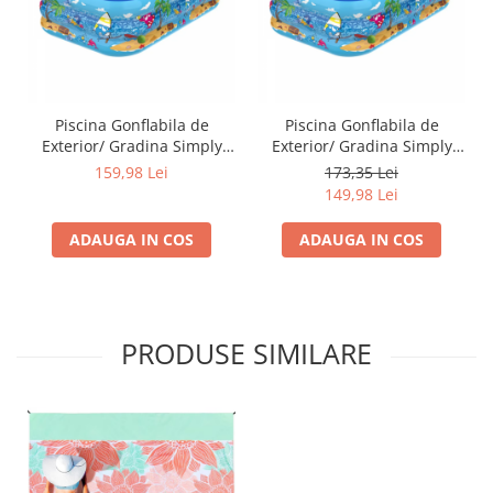
Piscina Gonflabila de
Piscina Gonflabila de
Exterior/ Gradina Simply
Exterior/ Gradina Simply
Joy, 180 x 135 x 55 cm,
Joy, 150 x 105 x 50 cm,
159,98 Lei
173,35 Lei
pentru Adulti si Copii,
pentru Adulti si Copii,
149,98 Lei
Podea Moale Gonflabila, 3
Podea Moale Gonflabila, 3
Inele Gonflabile,
Inele Gonflabile,
ADAUGA IN COS
ADAUGA IN COS
Dreptunghiulara, Instalare
Dreptunghiulara, Instalare
Usoara si Rapida, PVC
Usoara si Rapida, PVC
Rezistent
Rezistent
PRODUSE SIMILARE