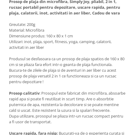
Prosop de plaja din microfibra, Simply Joy, pliabil, 2 in 1,
rucsac portabil pentru depozitare, uscare rapida, pentru
plaja, calatorii, inot, activitati in aer liber, Cadou de vara
Greutate: 200g
Material: Microfibra
Dimensiune produs: 160 x 80 x 1 cm
Utilizari: inot, plaja, sport, fitness, yoga, camping, calatorii,
activitati in aer liber
Produsul se desfasoara ca un prosop de plaja spatios de 160 x 80
cm si se pliaza fara efort intr-o geanta de plaja functionala.
Bucura-te de zilele de plaja si de aventuri in aer liber cu acest
prosop de plaja versatil 2 in 1 ce functioneaza si ca un rucsac
pentru depozitare !
Prosop calitativ
: Prosopul este fabricat din microfibra, absoarbe
rapid apa si poate fi reutilizat in scurt timp. Are o absorbtie
puternica de apa, rezistenta la decolorare si se poate mentine
cald si uscat. Este rezistent la uzura si la spalari frecvente.
Dupa utilizare, prosopul se pliaza intr-un rucsac compact pentru
a fi usor de transportat.
Uscare rapida, fara nisip:
Bucurati-va de o experienta curata si