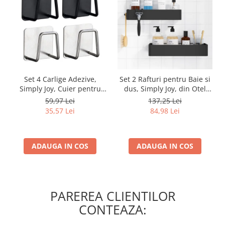
Set 4 Carlige Adezive,
Set 2 Rafturi pentru Baie si
Simply Joy, Cuier pentru
dus, Simply Joy, din Otel
Prosoape din Otel
Inoxidabil, cu Montarea
59,97 Lei
137,25 Lei
Inoxidabil, Montare Usoara
Usoara si fara Gaurire, 32 X
35,57 Lei
84,98 Lei
fara Gaurire, Rezistent la
12 x 6 cm, Negru
Umiditate si Rugina, pentru
Baie, Bucatarie, Usa
ADAUGA IN COS
ADAUGA IN COS
PAREREA CLIENTILOR
CONTEAZA: