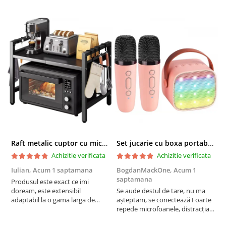
Raft metalic cuptor cu microunde, Simply Joy, 6 Carlige, Ajustabil, Raft Organizator extensibil, pentru bucatarie, casa, balcon, Etajera ajustabila cu 2 Niveluri, Anti Alunecare, Negru
Set jucarie cu boxa portabila si 2 microfoane, Wireless, Bluetooth, Simply Joy, Karaoke, Copii si Adulti, Lumini LED RGB Dinamice, Roz
Achizitie verificata
Achizitie verificata
Iulian,
Acum 1 saptamana
BogdanMackOne,
Acum 1
C
saptamana
s
Produsul este exact ce imi
doream, este extensibil
Se aude destul de tare, nu ma
I
adaptabil la o gama larga de
așteptam, se conectează Foarte
u
cuptoare. In plus, personal am
repede microfoanele, distracția
c
pus si cafetiera deasupra
copilului iar acumulatorul tine
a