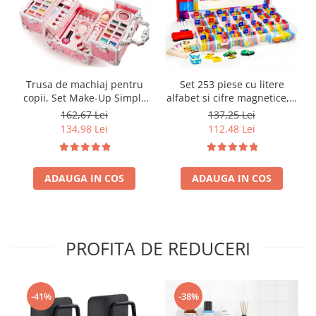
Trusa de machiaj pentru
Set 253 piese cu litere
copii, Set Make-Up Simply
alfabet si cifre magnetice, 1
Joy, cu 47 de elemente
tabla magnetica cu doua
162,67 Lei
137,25 Lei
pentru make-up, rujuri,
fete si cutie de depozitare,
134,98 Lei
112,48 Lei
farduri, oja, Design inedit,
jucarii educative pentru
geanta cu maner pentru
copii de 3,4,5,6,7 ani
transport, pentru fetite de
ADAUGA IN COS
3,4,5,6,7,8,9 ani
ADAUGA IN COS
PROFITA DE REDUCERI
-41%
-38%