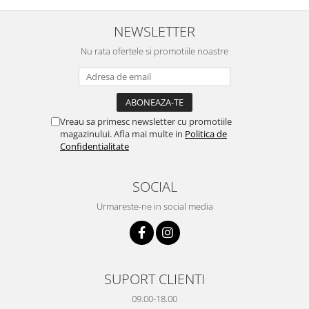
cuptorului - este destul de
destul de mult, acum urmează
b
spatios, practic. Sunt multumit.
testul rezistenta!! Merita
c
Merita banii.
NEWSLETTER
Nu rata ofertele si promotiile noastre
Vreau sa primesc newsletter cu promotiile
magazinului. Afla mai multe in
Politica de
Confidentialitate
SOCIAL
Urmareste-ne in social media
SUPORT CLIENTI
09.00-18.00