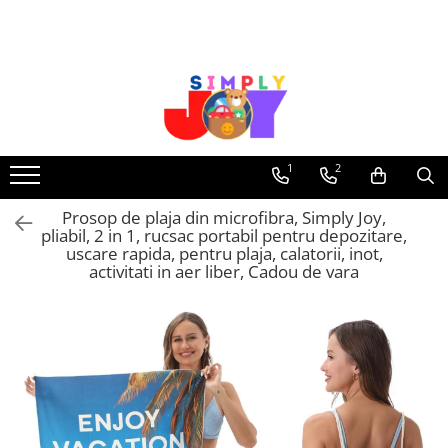
Jucarii Educative
Imbracaminte femei
Masinute
Costume de baie
Jucarii bebelusi
Lenjerie intima
Frumusete, bijuterii, accesorii
Sosete dama
1
2
fetite
Prosop de plaja din microfibra, Simply Joy,
Jucarii educative, interactive
pliabil, 2 in 1, rucsac portabil pentru depozitare,
Puzzle si seturi de construit
uscare rapida, pentru plaja, calatorii, inot,
activitati in aer liber, Cadou de vara
Stickere, Abtibilduri, Autocolante