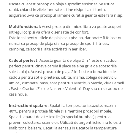
uscata cu acest prosop de plaja supradimensionat. Se usuca
rapid, chiar si in zilele innorate si tine nisipul la distanta,
asigurandu-va ca prosopul ramane curat si geanta este fara nisip.
Multifunctional:
Acest prosop din microfibra va poate acoperi
intregul corp si va ofera o senzatie de confort.
Este ideal pentru zilele de plaja sau piscina, dar poate fi folosit nu
numai ca prosop de plaja ci si ca prosop de sport, fitness,
camping, calatorii si alte activitati in aer liber.
Cadoul perfect:
Aceasta geanta de plaja 2 in 1 este un cadou
perfect pentru cineva caruia ii place sa aiba grija de accesoriile
sale la plaja. Aceast prosop de plaja 2 in 1 este o buna idee de
cadou pentru sotie, prietena, iubita, mama, colega de serviciu,
amica , cumnata, nasa, sora pentru 1 Martie, 8 Martie, Ziua Femeii
, Paste, Craciun, Zile de Nastere, Valentin’s Day sau ca si cadou de
casa noua.
Instructiuni spalare:
Spalati la temperaturi scazute, maxim
40°C, pentru a proteja fibrele si a mentine prosopul moale.
Spalati separat de alte textile (in special bumbac) pentru a
preveni colectarea scamelor. Utilizati detergent lichid, nu folositi
inalbitor si balsam. Uscati la aer sau in uscator la temperature