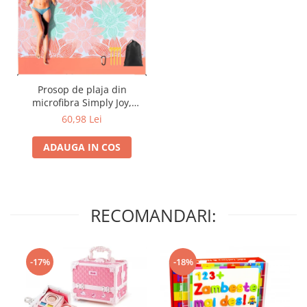
Prosop de plaja din
microfibra Simply Joy,
uscare rapida, fara nisip,
60,98 Lei
accesorii pentru fixare in
nisip si 4 buzunare, pentru
ADAUGA IN COS
plaja, calatorii, inot,
activitati in aer liber, roz cu
model floral
RECOMANDARI:
-17%
-18%