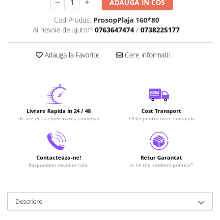
ADAUGA IN COS
Cod Produs:
ProsopPlaja 160*80
Ai nevoie de ajutor?
0763647474
/
0738225177
Adauga la Favorite
Cere informatii
Livrare Rapida in 24 / 48
Cost Transport
de ore de la confirmarea comenzii
19 lei pentru orice comanda
Contacteaza-ne!
Retur Garantat
Raspundem nevoilor tale.
in 14 zile conform politicii*
Descriere