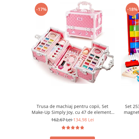
-17%
-18%
Trusa de machiaj pentru copii, Set
Set 253
Make-Up Simply Joy, cu 47 de elemente
magnet
pentru make-up, rujuri, farduri, oja,
fete 
162,67 Lei
134,98 Lei
Design inedit, geanta cu maner pentru
educati
transport, pentru fetite de 3,4,5,6,7,8,9
ani