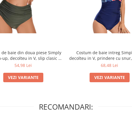
de baie din doua piese Simply
Costum de baie intreg Simpl
-up, decolteu in V, slip clasic cu
decolteu in V, prindere cu snur
talie inalta, Verde
marin
54,98 Lei
68,48 Lei
VEZI VARIANTE
VEZI VARIANTE
RECOMANDARI: