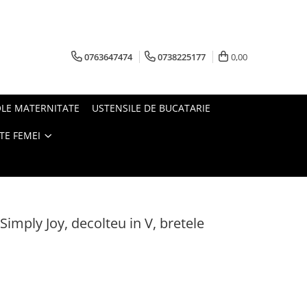
0763647474
0738225177
0,00
OLE MATERNITATE
USTENSILE DE BUCATARIE
TE FEMEI
imply Joy, decolteu in V, bretele