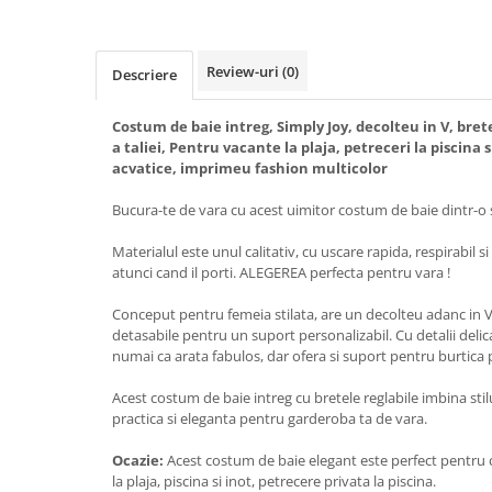
Review-uri
(0)
Descriere
Costum de baie intreg, Simply Joy, decolteu in V, brete
a taliei, Pentru vacante la plaja, petreceri la piscina s
acvatice, imprimeu fashion multicolor
Bucura-te de vara cu acest uimitor costum de baie dintr-o s
Materialul este unul calitativ, cu uscare rapida, respirabil s
atunci cand il porti. ALEGEREA perfecta pentru vara !
Conceput pentru femeia stilata, are un decolteu adanc in V 
detasabile pentru un suport personalizabil. Cu detalii deli
numai ca arata fabulos, dar ofera si suport pentru burtica 
Acest costum de baie intreg cu bretele reglabile imbina stilu
practica si eleganta pentru garderoba ta de vara.
Ocazie:
Acest costum de baie elegant este perfect pentru cal
la plaja, piscina si inot, petrecere privata la piscina.