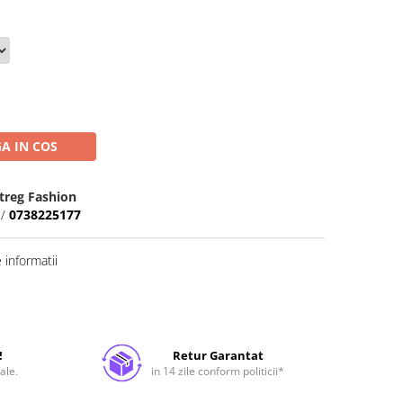
A IN COS
treg Fashion
/
0738225177
informatii
!
Retur Garantat
ale.
in 14 zile conform politicii*