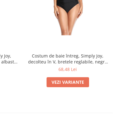
y Joy,
Costum de baie întreg, Simply Joy,
Costum de
, albastru
decolteu în V, bretele reglabile, negru
Joy, Push-u
cu imprimeu animal print
talie ina
68,48 Lei
VEZI VARIANTE