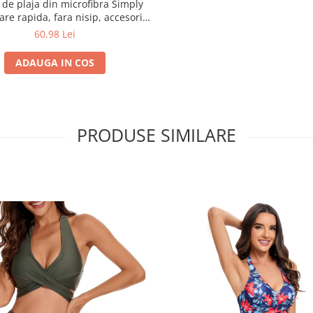
 de plaja din microfibra Simply
are rapida, fara nisip, accesorii
 fixare in nisip si 4 buzunare,
60,98 Lei
laja, calatorii, inot, activitati in
r liber, roz cu model floral
ADAUGA IN COS
PRODUSE SIMILARE