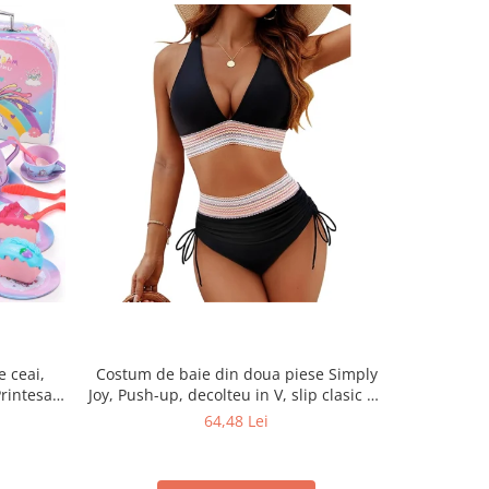
e ceai,
Costum de baie din doua piese Simply
Set 10 Ro
Printesa
Joy, Push-up, decolteu in V, slip clasic cu
Joy, Pen
tru Copii
talie inalta si snururi laterale, negru
Instant
64,48 Lei
 Farfurii,
Folosi
ransport