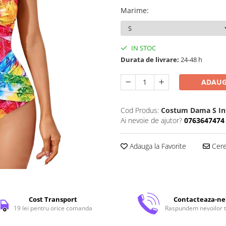
Marime
:
IN STOC
Durata de livrare:
24-48 h
ADAUG
Cod Produs:
Costum Dama S In
Ai nevoie de ajutor?
0763647474
Adauga la Favorite
Cere 
Cost Transport
Contacteaza-ne
19 lei pentru orice comanda
Raspundem nevoilor t