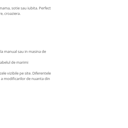
mama, sotie sau iubita. Perfect
e, croaziera.
pala manual sau in masina de
 tabelul de marimi
ele vizibile pe site. Diferentele
u a modificarilor de nuanta din