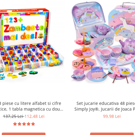
Set jucarie educativa 48 pies
 piese cu litere alfabet si cifre
Simply Joy®, Jucarii de Joaca 
ice, 1 tabla magnetica cu doua
pentru Petrecearea de Ceai pen
si cutie de depozitare, jucarii
99,98 Lei
137,25 Lei
112,48 Lei
de 3, 4, 5, 6 ani, Ceainic, Cesti,
ve pentru copii de 3,4,5,6,7 ani
Desert, Bauturi si Geanta de T