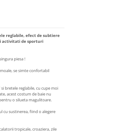
le reglabile, efect de subtiere
i activitati de sporturi
ingura piesa !
i moale, se simte confortabil
si bretele reglabile, cu cupe moi
cate, acest costum de baie nu
pentru o silueta magulitoare.
l cu sustinerea, fiind o alegere
atorii tropicale, croaziera, zile