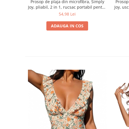
Prosop de plaja din microfibra, Simply
Prosop
Joy, pliabil, 2 in 1, rucsac portabil pentru
Joy, usc
depozitare, uscare rapida, pentru plaja,
pentru
54,98 Lei
calatorii, inot, activitati in aer liber,
pentru p
Cadou de vara
ae
ADAUGA IN COS