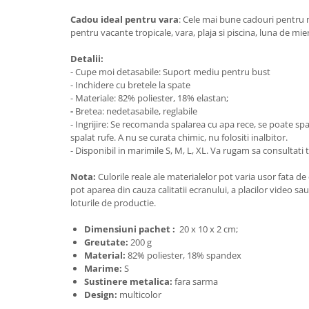
Cadou ideal pentru vara
: Cele mai bune cadouri pentru 
pentru vacante tropicale, vara, plaja si piscina, luna de mier
Detalii:
- Cupe moi detasabile: Suport mediu pentru bust
- Inchidere cu bretele la spate
- Materiale: 82% poliester, 18% elastan;
-
Bretea: nedetasabile, reglabile
- Ingrijire: Se recomanda spalarea cu apa rece, se poate s
spalat rufe. A nu se curata chimic, nu folositi inalbitor.
- Disponibil in marimile S, M, L, XL. Va rugam sa consultati
Nota:
Culorile reale ale materialelor pot varia usor fata de c
pot aparea din cauza calitatii ecranului, a placilor video sa
loturile de productie.
Dimensiuni pachet : ‎
20 x 10 x 2 cm;
Greutate:
200 g
Material:
82% poliester, 18% spandex
Marime:
S
Sustinere metalica:
fara sarma
Design:
multicolor