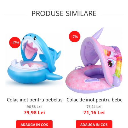
PRODUSE SIMILARE
-7%
-17%
Colac inot pentru bebelusi si copii, Simply Joy, cu parasol
Colac de inot pentru bebelusi
96,58 Lei
76,24 Lei
79,98 Lei
71,16 Lei
ADAUGA IN COS
ADAUGA IN COS