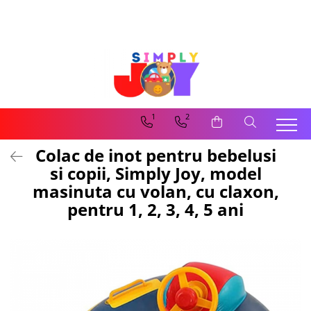
Jucarii Educative
Imbracaminte femei
Masinute
Costume de baie
Jucarii bebelusi
Lenjerie intima
Frumusete, bijuterii, accesorii
Sosete dama
1
2
fetite
Colac de inot pentru bebelusi
Jucarii educative, interactive
si copii, Simply Joy, model
Puzzle si seturi de construit
masinuta cu volan, cu claxon,
Stickere, Abtibilduri, Autocolante
pentru 1, 2, 3, 4, 5 ani