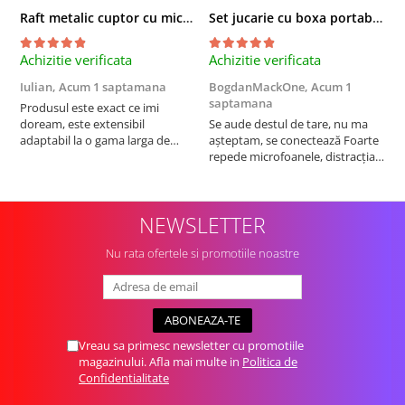
Raft metalic cuptor cu microunde, Simply Joy, 6 Carlige, Ajustabil, Raft Organizator extensibil, pentru bucatarie, casa, balcon, Etajera ajustabila cu 2 Niveluri, Anti Alunecare, Negru
Set jucarie cu boxa portabila si 2 microfoane, Wireless, Bluetooth, Simply Joy, Karaoke, Copii si Adulti, Lumini LED RGB Dinamice, Roz
Achizitie verificata
Achizitie verificata
A
Iulian,
Acum 1 saptamana
BogdanMackOne,
Acum 1
C
saptamana
s
Produsul este exact ce imi
doream, este extensibil
Se aude destul de tare, nu ma
I
adaptabil la o gama larga de
așteptam, se conectează Foarte
u
cuptoare. In plus, personal am
repede microfoanele, distracția
c
pus si cafetiera deasupra
copilului iar acumulatorul tine
a
cuptorului - este destul de
destul de mult, acum urmează
b
spatios, practic. Sunt multumit.
testul rezistenta!! Merita
c
NEWSLETTER
Merita banii.
Nu rata ofertele si promotiile noastre
Vreau sa primesc newsletter cu promotiile
magazinului. Afla mai multe in
Politica de
Confidentialitate