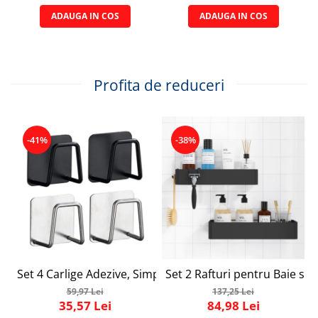
ADAUGA IN COS
ADAUGA IN COS
Profita de reduceri
-41%
-38%
Set 4 Carlige Adezive, Simply Joy, Cuier pentru Prosoape 
Set 2 Rafturi pentru Baie si 
59,97 Lei
137,25 Lei
35,57 Lei
84,98 Lei