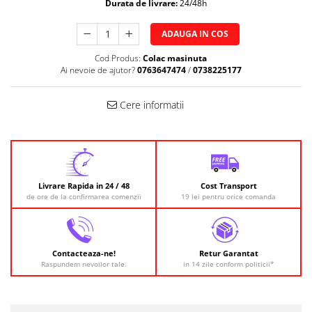
Durata de livrare:
24/48h
ADAUGA IN COS
Cod Produs:
Colac masinuta
Ai nevoie de ajutor?
0763647474
/
0738225177
Cere informatii
Livrare Rapida in 24 / 48
Cost Transport
de ore de la confirmarea comenzii
19 lei pentru orice comanda
Contacteaza-ne!
Retur Garantat
Raspundem nevoilor tale.
in 14 zile conform politicii*