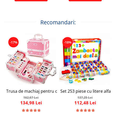
Recomandari:
-17%
-18%
Trusa de machiaj pentru copii, Set Make-Up Simply Joy, cu
Set 253 piese cu litere alfab
162,67 Lei
137,25 Lei
134,98 Lei
112,48 Lei