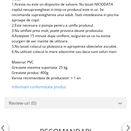
1.Acesta nu este un dispozitiv de salvare. Nu lasati NICIODATA
copilul nesupravegheat in timp ce produsul este in uz. Se
recomanda supravegherea unui adult. Stati intotdeauna in piscina
aproape de copil.
2.Este necesara o pompa pentru a umfla produsul.
3.Nu umflati prea mult, poate provoca daune produsului.
4.Asteptati 15 minute dupa umflare, asigurati-va ca nu exista
scurgeri de aer inainte de utilizare.
5.Nu lasati colacul sa pluteasca in apropierea obiectelor ascutite.
6.Nu utilizati colacul la mare adancime sau daca sunt valuri mari.
Material: PVC
Greutate maxima suportata: 25 kg
Greutate produs: 400g
Varsta recomandata de producator: + 1 an
Informatii conformitate produs
Review-uri
(0)