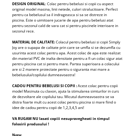
DESIGN ORIGINAL
: Colac pentru bebelusi si copii cu aspect
original model masina, linii netede, culori stralucitoare. Perfect
pentru ca bebelusul sa il indrageasca si sa se distreze in
piscina. Este o uimitoare jucarie de apa pentru bebelusi atat
pentru sezonul cald de vara cat si pentru piscinele interioare in
sezonul rece.
MATERIAL DE CALITATE:
Colacul pentru bebelusi si copii Simply
Joy are o supapa de calitate prin care se umfla si se dezumfla cu
usurinta acest colac pentru apa. Acest colac de apa este realizat
din material PVC de inalta densitate pentru a fi un colac sigur atat
pentru piscina cat si pentru mare. Partea superioara a colacului
are si 2 manere proiectate pentru o siguranta mai mare a
bebelusului/copilului dumneavoastra!
CADOU PENTRU BEBELUSI SI COPII :
Acest colac pentru copii
model Masinuta cu claxon, ajuta la stimularea simturilor in curs
de dezvoltare ale copilului tau. Micutul dumneavoastra se va
distra foarte mult cu acest colac pentru piscina si mare fiind o
idee de cadou pentru copii de 1,2,3,4,5 ani!
VA RUGAM NU lasati copiii nesupravegheati in timpul
folosirii produsului !
Nota: