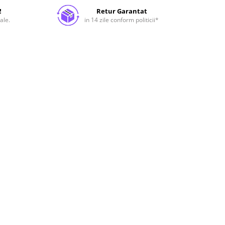
!
Retur Garantat
ale.
in 14 zile conform politicii*