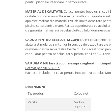
pentru piscinele interioare in sezonul rece.
MATERIAL DE CALITATE:
Colacul pentru bebelusi si copii
calitate prin care se umfla si se dezumfla cu usurinta acest
apa este realizat din material PVC de inalta densitate pentr
piscina cat si pentru mare. Partea superioara a colacului a
o siguranta mai mare a bebelusului/copilului dumneavoast
CADOU PENTRU BEBELUSI SI COPII :
Acest colac pentru c
ajuta la stimularea simturilor in curs de de dezvoltare ale 
dumneavoastra se va distra foarte mult cu acest colac pent
cadou atat pentru bebelusi cat si pentru copii de 1,2,3 ani!
VA RUGAM NU lasati copiii nesupravegheati in timpul f
Potrivit pentru 6-36 luni
Pachetul include: 1 x colac pentru inot pentru bebelus Mo
DIMENSIUNI
Tip produs
Colac inot
Varsta
6-9 luni
9-12 luni