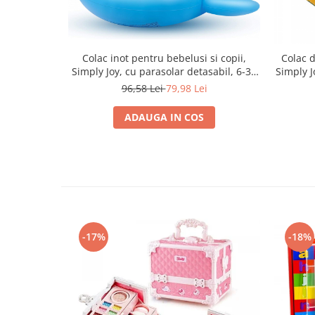
Colac inot pentru bebelusi si copii,
Colac d
Simply Joy, cu parasolar detasabil, 6-36
Simply J
luni
cla
96,58 Lei
79,98 Lei
ADAUGA IN COS
-17%
-18%