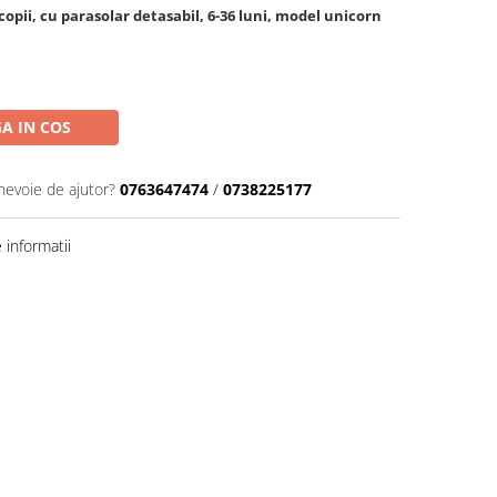
copii, cu parasolar detasabil, 6-36 luni, model unicorn
A IN COS
 nevoie de ajutor?
0763647474
/
0738225177
informatii