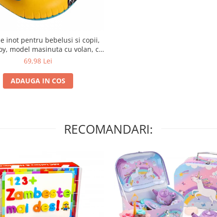
e inot pentru bebelusi si copii,
oy, model masinuta cu volan, cu
xon, pentru 1, 2, 3, 4, 5 ani
69,98 Lei
ADAUGA IN COS
RECOMANDARI: