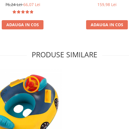
Adulti si Copii, Podea Moale Go
 de Apa pentru Copii, Plutitoare,
159,98 Lei
76,24 Lei
66,07 Lei
3 Inele Gonflabile, Dreptungh
Multicolor
Instalare Usoara si Rapida
Rezistent
ADAUGA IN COS
ADAUGA IN COS
PRODUSE SIMILARE