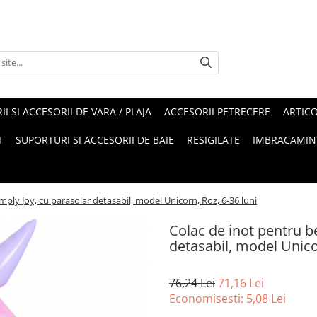
II SI ACCESORII DE VARA / PLAJA
ACCESORII PETRECERE
ARTIC
T
SUPORTURI SI ACCESORII DE BAIE
RESIGILATE
IMBRACAMIN
imply Joy, cu parasolar detasabil, model Unicorn, Roz, 6-36 luni
Colac de inot pentru be
detasabil, model Unicor
76,24 Lei
71,16 Lei
Economisesti:
5,08
Lei