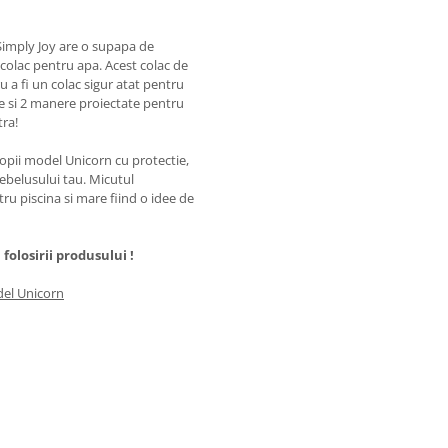
 Simply Joy are o supapa de
 colac pentru apa. Acest colac de
u a fi un colac sigur atat pentru
re si 2 manere proiectate pentru
ra!
opii model Unicorn cu protectie,
bebelusului tau. Micutul
ru piscina si mare fiind o idee de
olosirii produsului !
del Unicorn