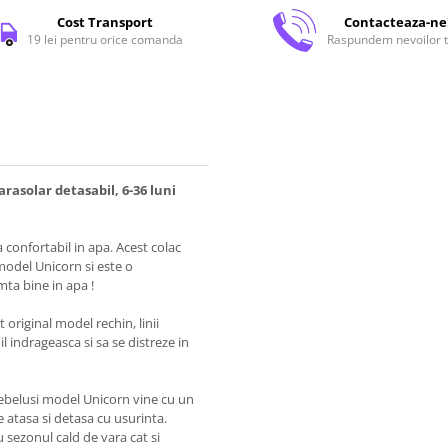
Cost Transport
Contacteaza-ne
19 lei pentru orice comanda
Raspundem nevoilor t
arasolar detasabil, 6-36 luni
 confortabil in apa. Acest colac
model Unicorn si este o
mta bine in apa !
 original model rechin, linii
l indrageasca si sa se distreze in
ebelusi model Unicorn vine cu un
 atasa si detasa cu usurinta.
 sezonul cald de vara cat si