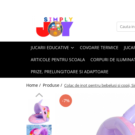
Jucarii Educative
Imbracaminte femei
Masinute
Costume de baie
Jucarii bebelusi
Lenjerie intima
JUCARII EDUCATIVE
COVOARE TERMICE
JUCAR
Frumusete, bijuterii, accesorii
Sosete dama
fetite
ARTICOLE PENTRU SCOALA
CORPURI DE ILUMINA
Jucarii educative, interactive
PRIZE, PRELUNGITOARE SI ADAPTOARE
Puzzle si seturi de construit
Stickere, Abtibilduri, Autocolante
Home /
Produse /
Colac de inot pentru bebelusi si copii, S
-7%