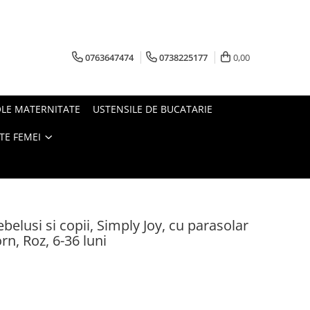
0763647474
0738225177
0,00
OLE MATERNITATE
USTENSILE DE BUCATARIE
TE FEMEI
belusi si copii, Simply Joy, cu parasolar
n, Roz, 6-36 luni