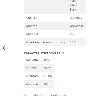
1 an
2 ani
3 ani
Culoare
Roz-mov
Marime
Universal
Material
PVC
Greutate maxima suportata
25 Kg
CARACTERISTICI GENERALE
Lungime
80 cm
Latime
70 cm
Greutate
0.8 Kg
Inaltime
28 cm
Informatii conformitate produs