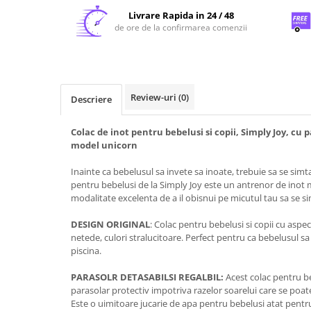
Livrare Rapida in 24 / 48
de ore de la confirmarea comenzii
Review-uri
(0)
Descriere
Colac de inot pentru bebelusi si copii, Simply Joy, cu p
model unicorn
Inainte ca bebelusul sa invete sa inoate, trebuie sa se simta
pentru bebelusi de la Simply Joy este un antrenor de inot 
modalitate excelenta de a il obisnui pe micutul tau sa se si
DESIGN ORIGINAL
: Colac pentru bebelusi si copii cu aspect
netede, culori stralucitoare. Perfect pentru ca bebelusul sa i
piscina.
PARASOLR DETASABILSI REGALBIL:
Acest colac pentru b
parasolar protectiv impotriva razelor soarelui care se poate
Este o uimitoare jucarie de apa pentru bebelusi atat pentru