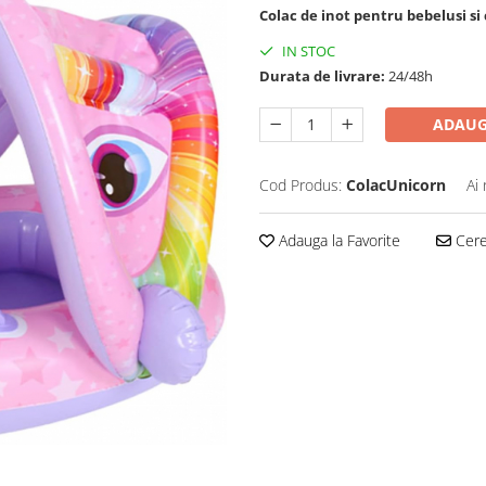
Colac de inot pentru bebelusi si 
IN STOC
Durata de livrare:
24/48h
ADAUG
Cod Produs:
ColacUnicorn
Ai
Adauga la Favorite
Cere 