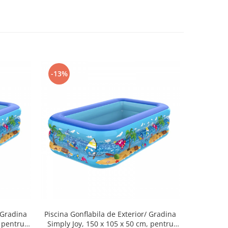
-13%
 Gradina
Piscina Gonflabila de Exterior/ Gradina
Piscina
, pentru
Simply Joy, 150 x 105 x 50 cm, pentru
pentru co