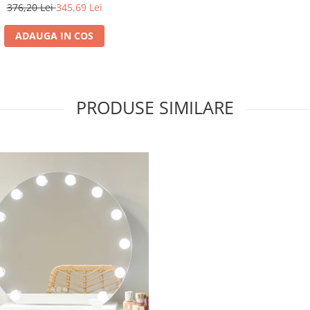
mina, intensitate reglabila
376,20 Lei
345,69 Lei
ADAUGA IN COS
PRODUSE SIMILARE