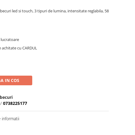
curi led si touch, 3 tipuri de lumina, intensitate reglabila, 58
e lucratoare
le achitate cu CARDUL
A IN COS
becuri
/
0738225177
informatii