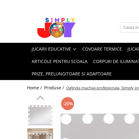
Jucarii Educative
Imbracaminte femei
Masinute
Costume de baie
Jucarii bebelusi
Lenjerie intima
JUCARII EDUCATIVE
COVOARE TERMICE
JUCAR
Frumusete, bijuterii, accesorii
Sosete dama
fetite
ARTICOLE PENTRU SCOALA
CORPURI DE ILUMINA
Jucarii educative, interactive
PRIZE, PRELUNGITOARE SI ADAPTOARE
Puzzle si seturi de construit
Stickere, Abtibilduri, Autocolante
Home /
Produse /
Oglinda machiaj profesionala, Simply joy,
-20%