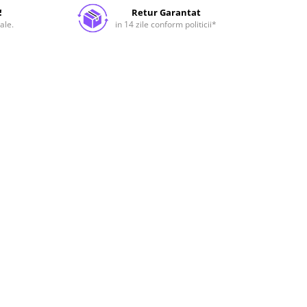
!
Retur Garantat
ale.
in 14 zile conform politicii*