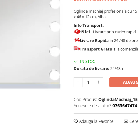
Oglinda machiaj profesionala cu 15 be
x 46 x 12 cm, Alba
Info Transport:
15 lei
- Livrare prin curier rapid
Livrare Rapida
in 24 /48 de or
Transport Gratuit
la comenzi
IN STOC
Durata de livrare:
24/48h
ADAUG
Cod Produs:
OglindaMachiaj_15
Ai nevoie de ajutor?
0763647474
Adauga la Favorite
Cere 