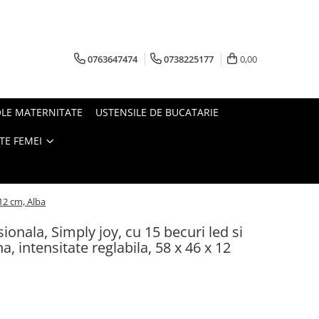
0763647474
0738225177
0,00
OLE MATERNITATE
USTENSILE DE BUCATARIE
TE FEMEI
 12 cm, Alba
onala, Simply joy, cu 15 becuri led si
a, intensitate reglabila, 58 x 46 x 12