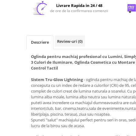
Livrare Rapida in 24 / 48
de ore de la confirmarea comenzii
Review-uri
(0)
Descriere
Oglinda pentru machiaj profesional cu Lumini, Simply 
3 Culori de Iluminare, Oglinda Cosmetica cu Montare
Control Tactil
Sistem Tru-Glow Lightning
- oglinda pentru machiaj de l
conceputa cu un index de redare a culorilor (CRI) de 95, ce
complet de culori creat de lumina naturala a soarelui. Cu p
lumina alba moale, lumina alba neutra sau lumina naturala a
puteti avea incredere ca machiajul dumneavoastra are culor
interior(club, bar, cinema,teatru,sala de evenimente,nunta, 
liber(plaja, piscina, terasa), ziua sau noaptea.
Spuneti "salut" machiajului perfect pentru seri in oras, sedi
lucru de la birou sau de acasa.