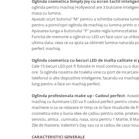
Oglinda cosmetica Simply Joy cu ecran tactil intelig
oglinda pentru machiaj Hollywood are 3 butoane inteligent
masa cu lumina.
Apasati scurt butonul "M" pentru a schimba culoarea lumini
pentru a porni/opri oglinda de machiaj cu lumina printr-o 
Apasarea lunga a butonului "P" poate regla luminozitatea.
Functia de memorie a oglinzii cu LED-uri face usor sa utiliza
ultima data, ceea ce va ajuta sa obtineti lumina naturala po
perfect machiaj.
Oglinda cosmetica cu becuri LED de inalta calitate si
Cele 15 becuri LED pot fi folosite in mod continuu cu o dur
ore. Si oglinda noastra de toaleta vine cu port de incarcar
telefonul si alte dispozitive inteligente, facandu-va machiaju
lung pentru a face un machiaj perfect.
Oglinda profesionala make up - Cadoul perfect
: Aceas
machiaj cu iluminare LED va fi cadoul perfect pentru cineva c
machieze si sa se relaxeze in timp ce isi face ritualurile de
cosmetica este o buna idee de cadou pentru sotie, prieten
serviciu, amica , cumnata, nasa, sora pentru 1 Martie, 8 Mar
Zile de Nastere, Valentin’s Day sau ca si cadou de casa nou
CARACTERISTICI GENERALE