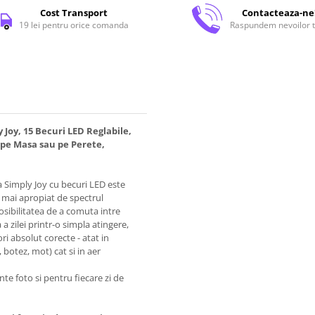
Cost Transport
Contacteaza-ne
19 lei pentru orice comanda
Raspundem nevoilor t
Joy, 15 Becuri LED Reglabile,
 pe Masa sau pe Perete,
a Simply Joy cu becuri LED este
l mai apropiat de spectrul
osibilitatea de a comuta intre
 zilei printr-o simpla atingere,
i absolut corecte - atat in
botez, mot) cat si in aer
nte foto si pentru fiecare zi de