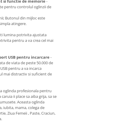
ent si functie de memorie
-
e pentru controlul oglinzii de
i; Butonul din mijloc este
simpla atingere.
ti lumina potrivita ajustata
trivita pentru a va crea cel mai
 port USB pentru incarcare
-
ata de viata de peste 50.000 de
e USB pentru a va incarca
l mai distractiv si suficient de
ta oglinda profesionala pentru
aruia ii place sa aiba grija, sa se
 frumusete. Aceasta oglinda
a, iubita, mama, colega de
tie, Ziua Femeii , Paste, Craciun,
a.