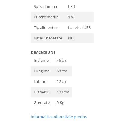
Sursa lumina
LED
Putere marire
1 x
Tip alimentare
La retea USB
Baterii necesare
Nu
DIMENSIUNI
Inaltime
46 cm
Lungime
58 cm
Latime
12 cm
Diametru
100 cm
Greutate
5 Kg
Informatii conformitate produs