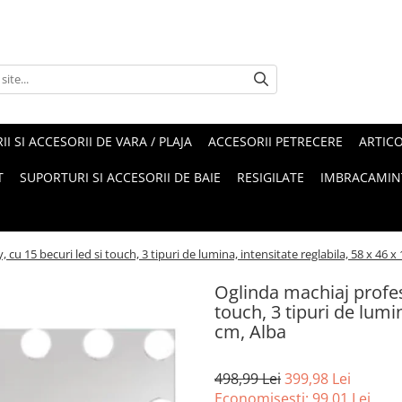
II SI ACCESORII DE VARA / PLAJA
ACCESORII PETRECERE
ARTIC
T
SUPORTURI SI ACCESORII DE BAIE
RESIGILATE
IMBRACAMIN
 cu 15 becuri led si touch, 3 tipuri de lumina, intensitate reglabila, 58 x 46 x
Oglinda machiaj profesi
touch, 3 tipuri de lumin
cm, Alba
498,99 Lei
399,98 Lei
Economisesti:
99,01
Lei