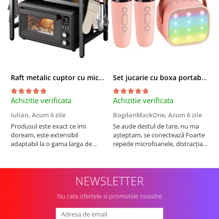
Raft metalic cuptor cu microunde, Simply Joy, 6 Carlige, Ajustabil, Raft Organizator extensibil, pentru bucatarie, casa, balcon, Etajera ajustabila cu 2 Niveluri, Anti Alunecare, Negru
Set jucarie cu boxa portabila si 2 microfoane, Wireless, Bluetooth, Simply Joy, Karaoke, Copii si Adulti, Lumini LED RGB Dinamice, Roz
Achizitie verificata
Achizitie verificata
A
Iulian,
Acum 6 zile
BogdanMackOne,
Acum 6 zile
C
Produsul este exact ce imi
Se aude destul de tare, nu ma
I
doream, este extensibil
așteptam, se conectează Foarte
u
adaptabil la o gama larga de
repede microfoanele, distracția
c
cuptoare. In plus, personal am
copilului iar acumulatorul tine
a
pus si cafetiera deasupra
destul de mult, acum urmează
b
cuptorului - este destul de
testul rezistenta!! Merita
c
NEWSLETTER
spatios, practic. Sunt multumit.
Merita banii.
Nu rata ofertele si promotiile noastre