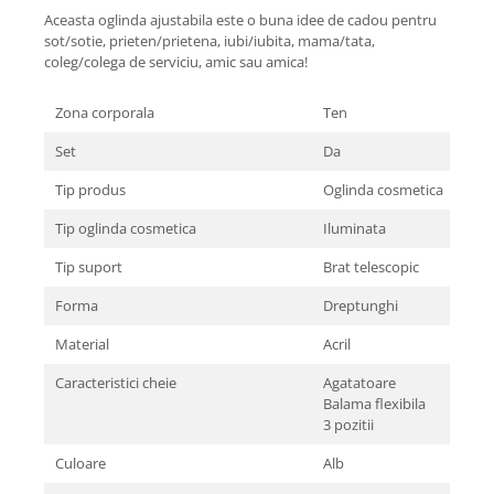
Aceasta oglinda ajustabila este o buna idee de cadou pentru
sot/sotie, prieten/prietena, iubi/iubita, mama/tata,
coleg/colega de serviciu, amic sau amica!
Zona corporala
Ten
Set
Da
Tip produs
Oglinda cosmetica
Tip oglinda cosmetica
Iluminata
Tip suport
Brat telescopic
Forma
Dreptunghi
Material
Acril
Caracteristici cheie
Agatatoare
Balama flexibila
3 pozitii
Culoare
Alb