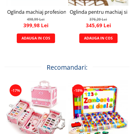
Oglinda machiaj profesionala, Simply joy, cu 15 becuri led
Oglinda pentru machiaj si cos
498,99 Lei
376,20 Lei
399,98 Lei
345,69 Lei
ADAUGA IN COS
ADAUGA IN COS
Recomandari:
-17%
-18%