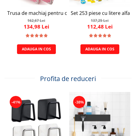
Trusa de machiaj pentru copii, Set Make-Up Simply Joy, cu
Set 253 piese cu litere alfab
162,67 Lei
137,25 Lei
134,98 Lei
112,48 Lei
ADAUGA IN COS
ADAUGA IN COS
Profita de reduceri
-41%
-38%