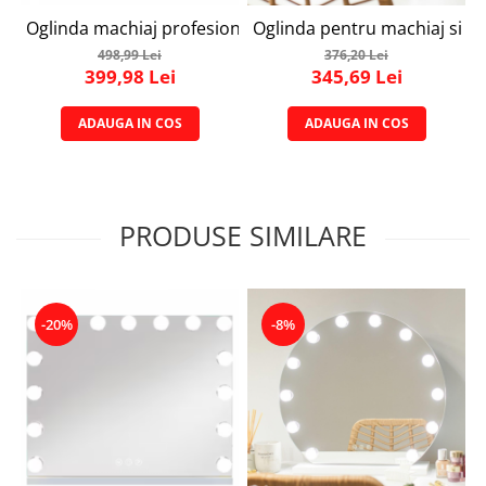
Oglinda machiaj profesionala, Simply joy, cu 15 becuri led
Oglinda pentru machiaj si cos
498,99 Lei
376,20 Lei
399,98 Lei
345,69 Lei
ADAUGA IN COS
ADAUGA IN COS
PRODUSE SIMILARE
-20%
-8%