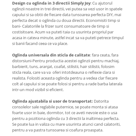
Design cu oglinda in 3 directii Simply Joy
: Cu ajutorul
oglinzii noastre in trei directii, vei putea sa vezi usor in spatele
capului si sa obtii de fiecare data tunsoarea perfecta DIY, mai
perfecta decat o oglinda cu doua directii. Economisiti timp si
bani- Calatoriile la frizer sunt consumatoare de timp si
costisitoare. Acum va puteti taia cu usurinta propriul par
acasa in cateva minute, astfel incat sa va puteti petrece timpul
si banii facand ceea ce va place.
Oglinda universala din sticla de calitate
: fara ceata, fara
distorsiuni-Pentru productia acestei oglinzii pentru machiaj,
barbierit, tuns, aranjat, coafat, stilistii, hair stilistii, folosim
sticla reala, care va va oferi intotdeauna o reflexie clara si
realista. Folositi aceasta oglinda pentru a vedea clar fiecare
colt al capului si se poate folosi si pentru a rade barba laterala
intr-un mod vizibil si eficient.
Oglinda ajustabila si usor de transportat:
Datorita
consolelor sale reglabile puternice, se poate monta si atasa
foarte usor in baie, dormitor, tot ce aveti nevoie este o usa
pentru a pozitiona oglinda cu 3 directii la inaltimea perfecta.
Se poate lua in valiza cu mare usurinta atunci cand calatoriti,
pentru a va pastra tunsoarea si coafura proaspata.