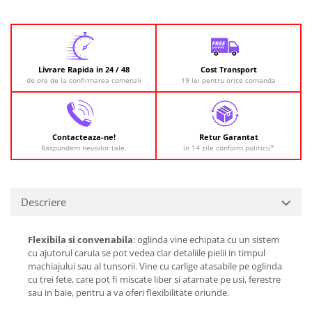
Livrare Rapida in 24 / 48
Cost Transport
de ore de la confirmarea comenzii
19 lei pentru orice comanda
Contacteaza-ne!
Retur Garantat
Raspundem nevoilor tale.
in 14 zile conform politicii*
Descriere
Flexibila si convenabila
: oglinda vine echipata cu un sistem
cu ajutorul caruia se pot vedea clar detaliile pielii in timpul
machiajului sau al tunsorii. Vine cu carlige atasabile pe oglinda
cu trei fete, care pot fi miscate liber si atarnate pe usi, ferestre
sau in baie, pentru a va oferi flexibilitate oriunde.