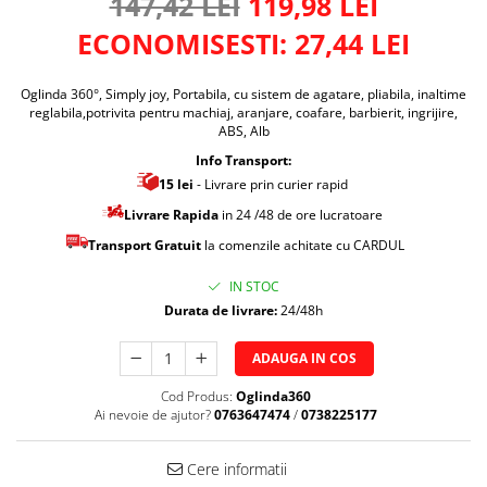
147,42 LEI
119,98 LEI
ECONOMISESTI:
27,44
LEI
Oglinda 360°, Simply joy, Portabila, cu sistem de agatare, pliabila, inaltime
reglabila,potrivita pentru machiaj, aranjare, coafare, barbierit, ingrijire,
ABS, Alb
Info Transport:
15 lei
- Livrare prin curier rapid
Livrare Rapida
in 24 /48 de ore lucratoare
Transport Gratuit
la comenzile achitate cu CARDUL
IN STOC
Durata de livrare:
24/48h
ADAUGA IN COS
Cod Produs:
Oglinda360
Ai nevoie de ajutor?
0763647474
/
0738225177
Cere informatii