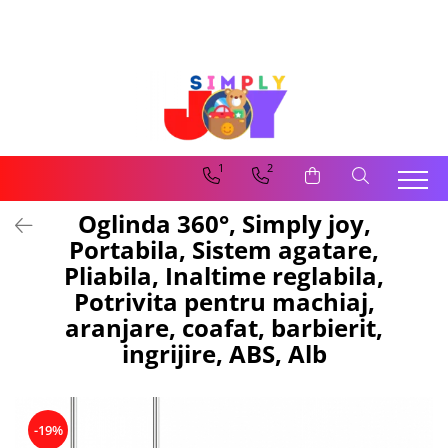
Jucarii Educative
Imbracaminte femei
Masinute
Costume de baie
Jucarii bebelusi
Lenjerie intima
Frumusete, bijuterii, accesorii
Sosete dama
1
2
fetite
Oglinda 360°, Simply joy,
Jucarii educative, interactive
Portabila, Sistem agatare,
Puzzle si seturi de construit
Pliabila, Inaltime reglabila,
Stickere, Abtibilduri, Autocolante
Potrivita pentru machiaj,
aranjare, coafat, barbierit,
ingrijire, ABS, Alb
-19%