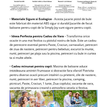
•
Materiale Sigure si Ecologice
- Acesta jucarie pistol de bule
este fabricat din material ABS sigur si durabil.Jucariile de facut
baloane pentru copii de la Simply Joy sunt sigure pentru copiii.
•
Ideea Perfecta pentru Cadou de Vara
– Transforma orice
ocazie in una mai festiva cu pistolul nostru de bule. Este un cadou
de petrecere esential pentru Paste, Craciun, carnavaluri, petreceri
de ziua de nastere, petreceri pentru bebelusi, excursii la munte,
nunti, petreceri pe plaja sau la piscina, petreceri cu bule in curtea
ta si multe altele.
•
Cadou minunat pentru copii
: Masina de baloane aduce
intotdeauna amintiri frumoase si distractie fara sfarsit! Potrivita
pentru diverse ocazii precum intalniri cu prietenii, zile de nastere,
nunti, petreceri in aer liber, petreceri la piscina, camping,
picnicuri, Paste, Craciun, 1 Iunie, Ziua copilului, vacanta de vara,
vacanta de primavara creand o atmosfera vesela si festiva.