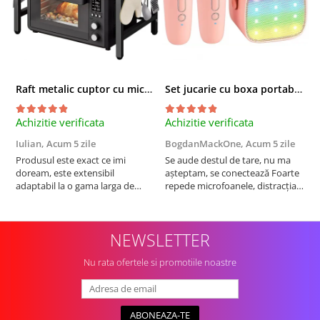
Raft metalic cuptor cu microunde, Simply Joy, 6 Carlige, Ajustabil, Raft Organizator extensibil, pentru bucatarie, casa, balcon, Etajera ajustabila cu 2 Niveluri, Anti Alunecare, Negru
Set jucarie cu boxa portabila si 2 microfoane, Wireless, Bluetooth, Simply Joy, Karaoke, Copii si Adulti, Lumini LED RGB Dinamice, Roz
Achizitie verificata
Achizitie verificata
A
Iulian,
Acum 5 zile
BogdanMackOne,
Acum 5 zile
C
Produsul este exact ce imi
Se aude destul de tare, nu ma
I
doream, este extensibil
așteptam, se conectează Foarte
u
adaptabil la o gama larga de
repede microfoanele, distracția
c
cuptoare. In plus, personal am
copilului iar acumulatorul tine
a
pus si cafetiera deasupra
destul de mult, acum urmează
b
cuptorului - este destul de
testul rezistenta!! Merita
c
NEWSLETTER
spatios, practic. Sunt multumit.
Merita banii.
Nu rata ofertele si promotiile noastre