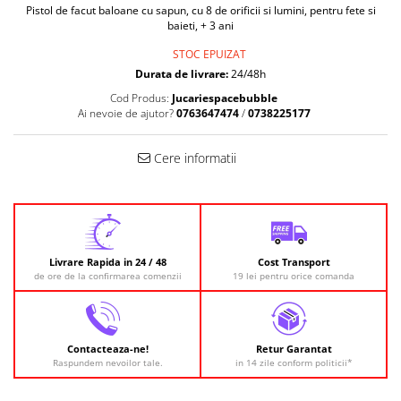
Pistol de facut baloane cu sapun, cu 8 de orificii si lumini, pentru fete si
baieti, + 3 ani
STOC EPUIZAT
Durata de livrare:
24/48h
Cod Produs:
Jucariespacebubble
Ai nevoie de ajutor?
0763647474
/
0738225177
Cere informatii
Livrare Rapida in 24 / 48
Cost Transport
de ore de la confirmarea comenzii
19 lei pentru orice comanda
Contacteaza-ne!
Retur Garantat
Raspundem nevoilor tale.
in 14 zile conform politicii*