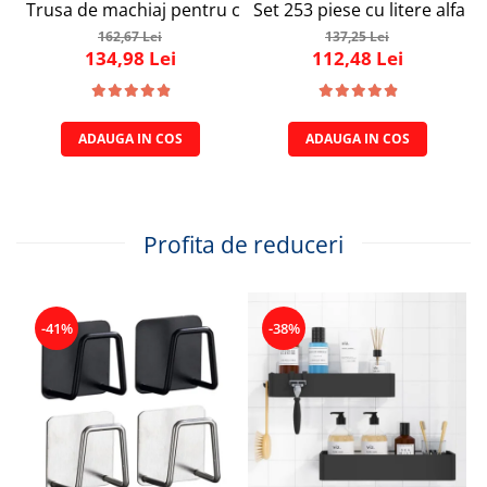
Trusa de machiaj pentru copii, Set Make-Up Simply Joy, cu
Set 253 piese cu litere alfab
162,67 Lei
137,25 Lei
134,98 Lei
112,48 Lei
ADAUGA IN COS
ADAUGA IN COS
Profita de reduceri
-41%
-38%