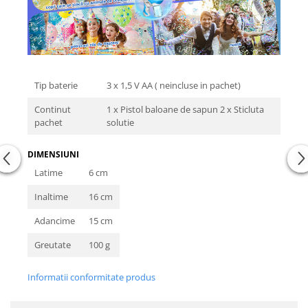
Tip baterie
3 x 1,5 V AA ( neincluse in pachet)
Continut
1 x Pistol baloane de sapun 2 x Sticluta
pachet
solutie
DIMENSIUNI
Latime
6 cm
Inaltime
16 cm
Adancime
15 cm
Greutate
100 g
Informatii conformitate produs