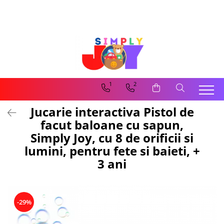
Jucarii Educative
Imbracaminte femei
Masinute
Costume de baie
Jucarii bebelusi
Lenjerie intima
Frumusete, bijuterii, accesorii
Sosete dama
1
2
fetite
Jucarie interactiva Pistol de
Jucarii educative, interactive
facut baloane cu sapun,
Puzzle si seturi de construit
Simply Joy, cu 8 de orificii si
Stickere, Abtibilduri, Autocolante
lumini, pentru fete si baieti, +
3 ani
-29%