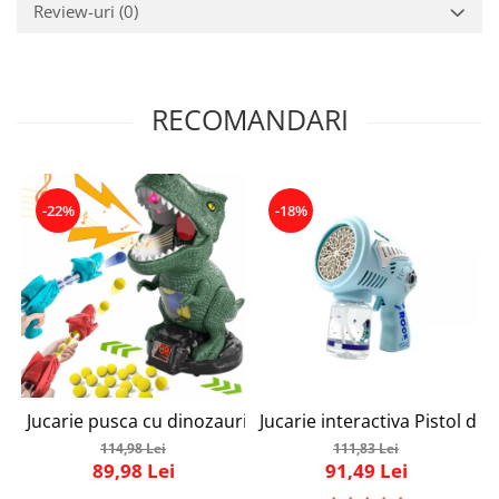
Review-uri
(0)
RECOMANDARI
-22%
-18%
Jucarie pusca cu dinozauri, Simply Joy, cu tinta, pentru bai
Jucarie interactiva Pistol de 
114,98 Lei
111,83 Lei
89,98 Lei
91,49 Lei