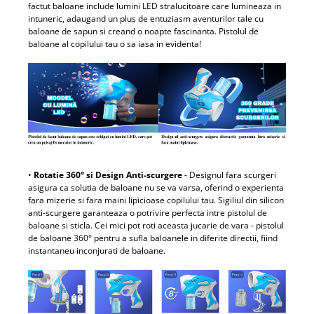
factut baloane include lumini LED stralucitoare care lumineaza in
intuneric, adaugand un plus de entuziasm aventurilor tale cu
baloane de sapun si creand o noapte fascinanta. Pistolul de
baloane al copilului tau o sa iasa in evidenta!
•
Rotatie 360° si Design Anti-scurgere
- Designul fara scurgeri
asigura ca solutia de baloane nu se va varsa, oferind o experienta
fara mizerie si fara maini lipicioase copilului tau. Sigiliul din silicon
anti-scurgere garanteaza o potrivire perfecta intre pistolul de
baloane si sticla. Cei mici pot roti aceasta jucarie de vara - pistolul
de baloane 360° pentru a sufla baloanele in diferite directii, fiind
instantaneu inconjurati de baloane.