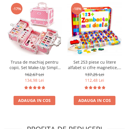
-17%
-18%
Trusa de machiaj pentru
Set 253 piese cu litere
copii, Set Make-Up Simply
alfabet si cifre magnetice, 1
Joy, cu 47 de elemente
tabla magnetica cu doua
162,67 Lei
137,25 Lei
pentru make-up, rujuri,
fete si cutie de depozitare,
134,98 Lei
112,48 Lei
farduri, oja, Design inedit,
jucarii educative pentru
geanta cu maner pentru
copii de 3,4,5,6,7 ani
transport, pentru fetite de
ADAUGA IN COS
3,4,5,6,7,8,9 ani
ADAUGA IN COS