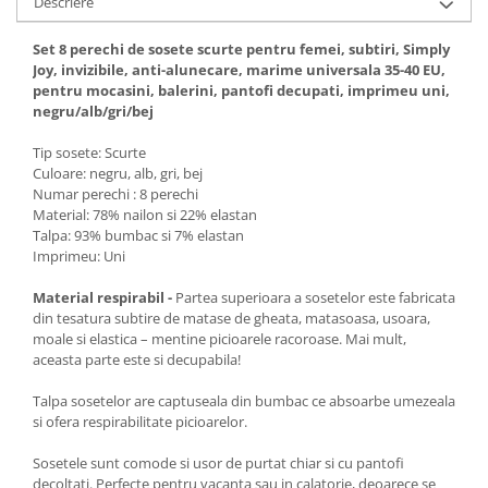
Descriere
Set 8 perechi de sosete scurte pentru femei, subtiri, Simply
Joy, invizibile, anti-alunecare, marime universala 35-40 EU,
pentru mocasini, balerini, pantofi decupati, imprimeu uni,
negru/alb/gri/bej
Tip sosete: Scurte
Culoare: negru, alb, gri, bej
Numar perechi : 8 perechi
Material: 78% nailon si 22% elastan
Talpa: 93% bumbac si 7% elastan
Imprimeu: Uni
Material respirabil -
Partea superioara a sosetelor este fabricata
din tesatura subtire de matase de gheata, matasoasa, usoara,
moale si elastica – mentine picioarele racoroase. Mai mult,
aceasta parte este si decupabila!
Talpa sosetelor are captuseala din bumbac ce absoarbe umezeala
si ofera respirabilitate picioarelor.
Sosetele sunt comode si usor de purtat chiar si cu pantofi
decoltati. Perfecte pentru vacanta sau in calatorie, deoarece se