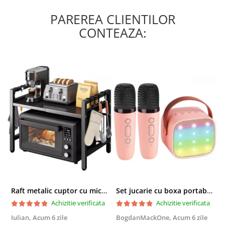
PAREREA CLIENTILOR
CONTEAZA:
Raft metalic cuptor cu microunde, Simply Joy, 6 Carlige, Ajustabil, Raft Organizator extensibil, pentru bucatarie, casa, balcon, Etajera ajustabila cu 2 Niveluri, Anti Alunecare, Negru
Set jucarie cu boxa portabila si 2 microfoane, Wireless, Bluetooth, Simply Joy, Karaoke, Copii si Adulti, Lumini LED RGB Dinamice, Roz
Achizitie verificata
Achizitie verificata
Iulian,
Acum 6 zile
BogdanMackOne,
Acum 6 zile
C