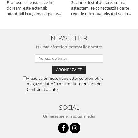
Produsul este exact ce imi
Se aude destul de tare, nu ma
I
doream, este extensibil
așteptam, se conectează Foarte
u
adaptabil la o gama larga de
repede microfoanele, distracția
c
cuptoare. In plus, personal am
copilului iar acumulatorul tine
a
pus si cafetiera deasupra
destul de mult, acum urmează
b
cuptorului - este destul de
testul rezistenta!! Merita
c
spatios, practic. Sunt multumit.
NEWSLETTER
Merita banii.
Nu rata ofertele si promotiile noastre
Vreau sa primesc newsletter cu promotiile
magazinului. Afla mai multe in
Politica de
Confidentialitate
SOCIAL
Urmareste-ne in social media