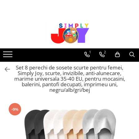
Jucarii Educative
Imbracaminte femei
Masinute
Costume de baie
Jucarii bebelusi
Lenjerie intima
Frumusete, bijuterii, accesorii
Sosete dama
1
2
fetite
Set 8 perechi de sosete scurte pentru femei,
Jucarii educative, interactive
Simply Joy, scurte, invizibile, anti-alunecare,
Puzzle si seturi de construit
marime universala 35-40 EU, pentru mocasini,
balerini, pantofi decupati, imprimeu uni,
Stickere, Abtibilduri, Autocolante
negru/alb/gri/bej
-9%