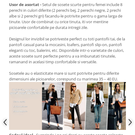
Usor de asortat -
Setul de sosete scurte pentru femei include 8
perechi in culori diferite (2 perechi bej, 2 perechi negre, 2 prechi
albe si 2 perechi gri) facandu-le potrivite pentru o gama larga de
tinute. Usor de combinat cu orice tinuta, iti vor mentine
picioarele confortabile pe durata intregii zile.
Designul lor invizibil se potriveste perfect cu toti pantofii tai, de la
pantofi casual pana la mocasini, loafers, pantofi slip-on, pantofi
eleganti cu toc, balerini, etc. Disponibile intr-o varietate de culori,
aceste sosete sunt perfecte pentru a va imbunatati tinutele,
ramanand in acelasi timp confortabile si versatile.
Sosetele au o elasticitate mare si sunt potrivite pentru diferite
dimensiuni ale picioarelor, corespund cu marimea 35 – 40 EU.