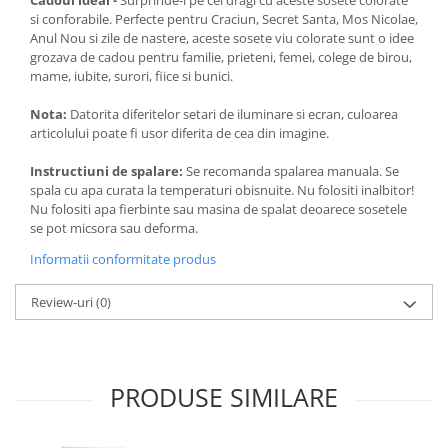
Cadoul ideal -
Surprinde-i pe cei dragi cu aceste sosete colorate
si conforabile. Perfecte pentru Craciun, Secret Santa, Mos Nicolae,
Anul Nou si zile de nastere, aceste sosete viu colorate sunt o idee
grozava de cadou pentru familie, prieteni, femei, colege de birou,
mame, iubite, surori, fiice si bunici.
Nota:
Datorita diferitelor setari de iluminare si ecran, culoarea
articolului poate fi usor diferita de cea din imagine.
Instructiuni de spalare:
Se recomanda spalarea manuala. Se
spala cu apa curata la temperaturi obisnuite. Nu folositi inalbitor!
Nu folositi apa fierbinte sau masina de spalat deoarece sosetele
se pot micsora sau deforma.
Informatii conformitate produs
Review-uri
(0)
PRODUSE SIMILARE