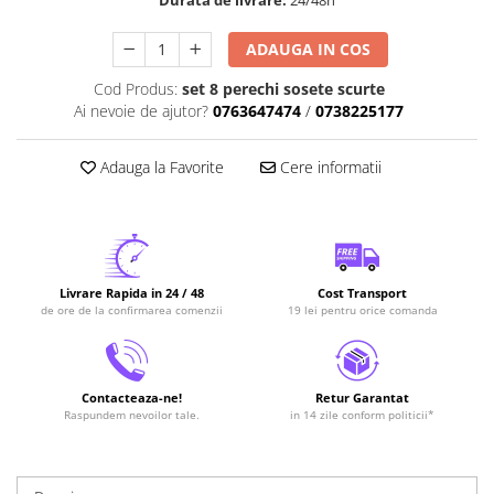
Durata de livrare:
24/48h
ADAUGA IN COS
Cod Produs:
set 8 perechi sosete scurte
Ai nevoie de ajutor?
0763647474
/
0738225177
Adauga la Favorite
Cere informatii
Livrare Rapida in 24 / 48
Cost Transport
de ore de la confirmarea comenzii
19 lei pentru orice comanda
Contacteaza-ne!
Retur Garantat
Raspundem nevoilor tale.
in 14 zile conform politicii*