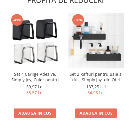
PROFITA DE REDUCERI
-41%
-38%
Set 4 Carlige Adezive,
Set 2 Rafturi pentru Baie si
Simply Joy, Cuier pentru
dus, Simply Joy, din Otel
Prosoape din Otel
Inoxidabil, cu Montarea
59,97 Lei
137,25 Lei
Inoxidabil, Montare Usoara
Usoara si fara Gaurire, 32 X
35,57 Lei
84,98 Lei
fara Gaurire, Rezistent la
12 x 6 cm, Negru
Umiditate si Rugina, pentru
Baie, Bucatarie, Usa
ADAUGA IN COS
ADAUGA IN COS