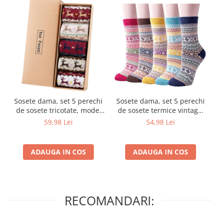
Sosete dama, set 5 perechi
Sosete dama, set 5 perechi
de sosete tricotate, model
de sosete termice vintage,
calduros cu imprimeu cu
model calduros cu lana si
59,98 Lei
54,98 Lei
reni pentru femei, Sosete
bumbac, tricotate pentru
confortabile de iarna
femei, Sosete confortabile
pentru femei, cutie cadou,
de toamna, iarna pentru
ADAUGA IN COS
ADAUGA IN COS
ziua de nastere, Craciun,
femei, pentru ziua de
Anul Nou
nastere, Craciun
RECOMANDARI: