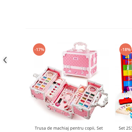
-17%
-18%
Trusa de machiaj pentru copii, Set
Set 253