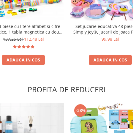
Set jucarie educativa 48 pies
 piese cu litere alfabet si cifre
Simply Joy®, Jucarii de Joaca 
ice, 1 tabla magnetica cu doua
pentru Petrecearea de Ceai pen
si cutie de depozitare, jucarii
99,98 Lei
137,25 Lei
112,48 Lei
de 3, 4, 5, 6 ani, Ceainic, Cesti,
ve pentru copii de 3,4,5,6,7 ani
Desert, Bauturi si Geanta de T
ADAUGA IN COS
ADAUGA IN COS
PROFITA DE REDUCERI
-38%