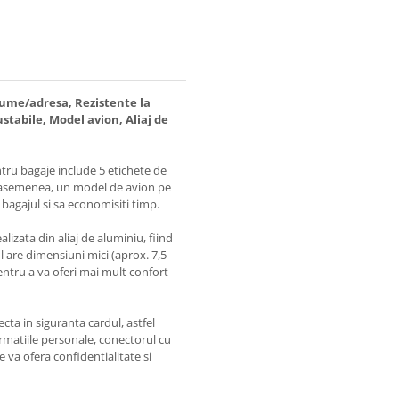
nume/adresa, Rezistente la
ustabile, Model avion, Aliaj de
ntru bagaje include 5 etichete de
 de asemenea, un model de avion pe
 bagajul si sa economisiti timp.
lizata din aliaj de aluminiu, fiind
l are dimensiuni mici (aprox. 7,5
entru a va oferi mai mult confort
ta in siguranta cardul, astfel
formatiile personale, conectorul cu
 va ofera confidentialitate si