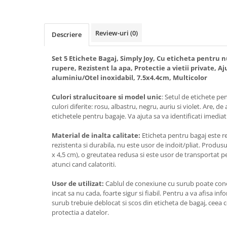
Review-uri
(0)
Descriere
Set 5 Etichete Bagaj, Simply Joy, Cu eticheta pentru 
rupere, Rezistent la apa, Protectie a vietii private, Aj
aluminiu/Otel inoxidabil, 7.5x4.4cm, Multicolor
Culori stralucitoare si model unic
: Setul de etichete pe
culori diferite: rosu, albastru, negru, auriu si violet. Are,
etichetele pentru bagaje. Va ajuta sa va identificati imediat
Material de inalta calitate
:
Eticheta pentru bagaj este rea
rezistenta si durabila, nu este usor de indoit/pliat. Produsu
x 4,5 cm), o greutatea redusa si este usor de transportat p
atunci cand calatoriti.
Usor de utilizat
:
Cablul de conexiune cu surub poate conec
incat sa nu cada, foarte sigur si fiabil. Pentru a va afisa in
surub trebuie deblocat si scos din eticheta de bagaj, ceea ce
protectia a datelor.