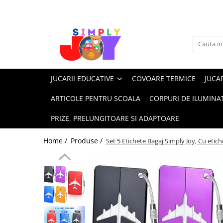
Jucarii Educative
Imbracaminte femei
Masinute
Costume de baie
Jucarii bebelusi
Lenjerie intima
JUCARII EDUCATIVE
COVOARE TERMICE
JUCAR
Frumusete, bijuterii, accesorii
Sosete dama
fetite
ARTICOLE PENTRU SCOALA
CORPURI DE ILUMINA
Jucarii educative, interactive
PRIZE, PRELUNGITOARE SI ADAPTOARE
Puzzle si seturi de construit
Stickere, Abtibilduri, Autocolante
Home /
Produse /
Set 5 Etichete Bagaj Simply Joy, Cu etic