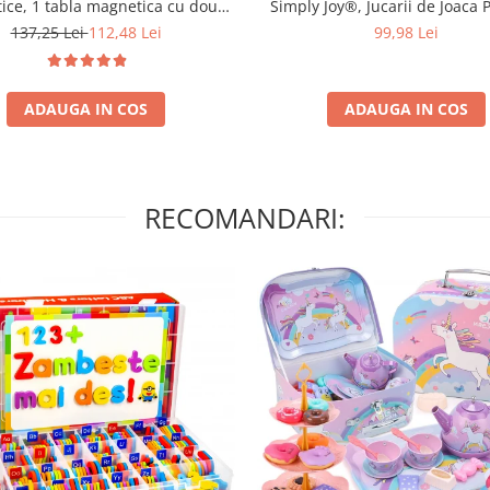
Simply Joy®, Jucarii de Joaca 
ice, 1 tabla magnetica cu doua
pentru Petrecearea de Ceai pen
si cutie de depozitare, jucarii
99,98 Lei
137,25 Lei
112,48 Lei
de 3, 4, 5, 6 ani, Ceainic, Cesti,
ve pentru copii de 3,4,5,6,7 ani
Desert, Bauturi si Geanta de T
ADAUGA IN COS
ADAUGA IN COS
RECOMANDARI: