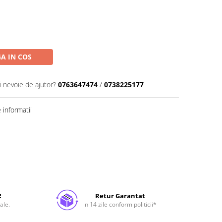
A IN COS
i nevoie de ajutor?
0763647474
/
0738225177
informatii
!
Retur Garantat
ale.
in 14 zile conform politicii*