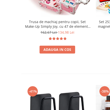
Trusa de machiaj pentru copii, Set
Set 253
Make-Up Simply Joy, cu 47 de elemente
magnet
pentru make-up, rujuri, farduri, oja,
fete 
162,67 Lei
134,98 Lei
Design inedit, geanta cu maner pentru
educati
transport, pentru fetite de 3,4,5,6,7,8,9
ani
ADAUGA IN COS
-41%
-38%