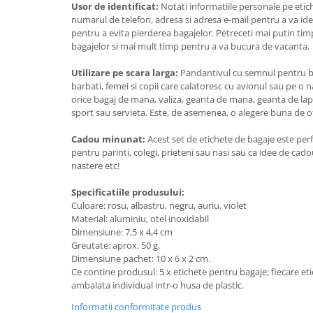
Usor de identificat
:
Notati informatiile personale pe etic
numarul de telefon, adresa si adresa e-mail pentru a va iden
pentru a evita pierderea bagajelor. Petreceti mai putin tim
bagajelor si mai mult timp pentru a va bucura de vacanta.
Utilizare pe scara larga:
Pandantivul cu semnul pentru ba
barbati, femei si copii care calatoresc cu avionul sau pe o 
orice bagaj de mana, valiza, geanta de mana, geanta de la
sport sau servieta. Este, de asemenea, o alegere buna de ofe
Cadou minunat:
Acest set de etichete de bagaje este perf
pentru parinti, colegi, prieteni sau nasi sau ca idee de cado
nastere etc!
Specificatiile produsului:
Culoare: rosu, albastru, negru, auriu, violet
Material: aluminiu, otel inoxidabil
Dimensiune: 7,5 x 4,4 cm
Greutate: aprox. 50 g.
Dimensiune pachet: 10 x 6 x 2 cm.
Ce contine produsul: 5 x etichete pentru bagaje; fiecare et
ambalata individual intr-o husa de plastic.
Informatii conformitate produs