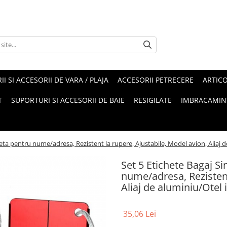
II SI ACCESORII DE VARA / PLAJA
ACCESORII PETRECERE
ARTIC
T
SUPORTURI SI ACCESORII DE BAIE
RESIGILATE
IMBRACAMIN
heta pentru nume/adresa, Rezistent la rupere, Ajustabile, Model avion, Aliaj d
Set 5 Etichete Bagaj Si
nume/adresa, Rezistent
Aliaj de aluminiu/Otel 
35,06 Lei