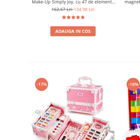
Make-Up Simply Joy, cu 47 de elemente
magnet
pentru make-up, rujuri, farduri, oja,
fete 
162,67 Lei
134,98 Lei
Design inedit, geanta cu maner pentru
educati
transport, pentru fetite de 3,4,5,6,7,8,9
ani
ADAUGA IN COS
-17%
-18%