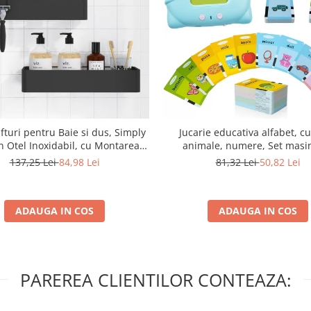
Jucarie educativa alfabet, cu
fturi pentru Baie si dus, Simply
animale, numere, Set masi
in Otel Inoxidabil, cu Montarea
invatare cu cititor de carduri, S
si fara Gaurire, 32 X 12 x 6 cm,
81,32 Lei
50,82 Lei
137,25 Lei
84,98 Lei
112 bucati carduri flash 224 de
Negru
limba engleza, 2 ani, 3 ani, 4 an
Albas
ADAUGA IN COS
ADAUGA IN COS
PAREREA CLIENTILOR CONTEAZA: