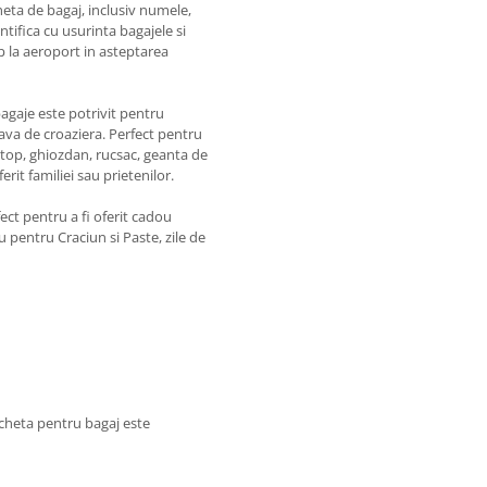
heta de bagaj, inclusiv numele,
tifica cu usurinta bagajele si
p la aeroport in asteptarea
gaje este potrivit pentru
nava de croaziera. Perfect pentru
ptop, ghiozdan, rucsac, geanta de
rit familiei sau prietenilor.
ect pentru a fi oferit cadou
u pentru Craciun si Paste, zile de
icheta pentru bagaj este