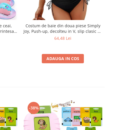
e ceai,
Costum de baie din doua piese Simply
Set 10 Ro
Printesa
Joy, Push-up, decolteu in V, slip clasic cu
Joy, Pen
tru Copii
talie inalta si snururi laterale, negru
Instant
64,48 Lei
 Farfurii,
Folosi
ransport
ADAUGA IN COS
-38%