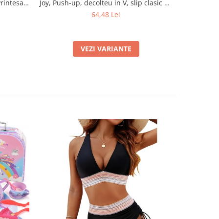
Printesa
Joy, Push-up, decolteu in V, slip clasic cu
Joy, Pen
tru Copii
talie inalta si snururi laterale, negru
Instant
64,48 Lei
 Farfurii,
Folosi
ransport
VEZI VARIANTE