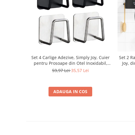
Set 4 Carlige Adezive, Simply Joy, Cuier
Set 2 Ra
pentru Prosoape din Otel Inoxidabil,
Joy, d
Montare Usoara fara Gaurire, Rezistent
Usoara 
59,97 Lei
35,57 Lei
la Umiditate si Rugina, pentru Baie,
Bucatarie, Usa
ADAUGA IN COS