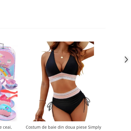
e ceai,
Costum de baie din doua piese Simply
Set 10 Ro