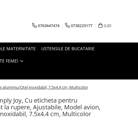
0763647474
0738225177
0,00
OLE MATERNITATE
USTENSILE DE BUCATARIE
TE FEMEI
e aluminiu/Otel inoxidabil, 7.5x4.4 cm, Multicolor
mply Joy, Cu eticheta pentru
 la rupere, Ajustabile, Model avion,
inoxidabil, 7.5x4.4 cm, Multicolor