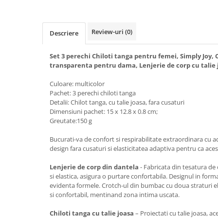
Review-uri
(0)
Descriere
Set 3 perechi Chiloti tanga pentru femei, Simply Joy, 
transparenta pentru dama, Lenjerie de corp cu talie 
Culoare: multicolor
Pachet: 3 perechi chiloti tanga
Detalii: Chilot tanga, cu talie joasa, fara cusaturi
Dimensiuni pachet: 15 x 12.8 x 0.8 cm;
Greutate:150 g
Bucurati-va de confort si respirabilitate extraordinara cu ac
design fara cusaturi si elasticitatea adaptiva pentru ca aces
Lenjerie de corp din dantela
- Fabricata din tesatura de 
si elastica, asigura o purtare confortabila. Designul in form
evidenta formele. Crotch-ul din bumbac cu doua straturi el
si confortabil, mentinand zona intima uscata.
Chiloti tanga cu talie joasa
– Proiectati cu talie joasa, ac