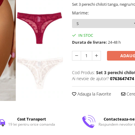
Set 3 perechi chiloti tanga, negru/r
Marime
:
IN STOC
Durata de livrare:
24-48 h
ADAUG
Cod Produs:
Set 3 perechi chilo
Ai nevoie de ajutor?
0763647474
Adauga la Favorite
Cere 
Cost Transport
Contacteaza-ne
19 lei pentru orice comanda
Raspundem nevoilor t