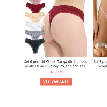
Set 6 perechi Chiloti Tanga din bumbac
Set 6 pe
pentru femei, Simply Joy, Lenjerie sexy
Simpl
din dantela elastica si respirabila, Talie
flora
54,98 Lei
joasa, Fara cusaturi
Len
VEZI VARIANTE