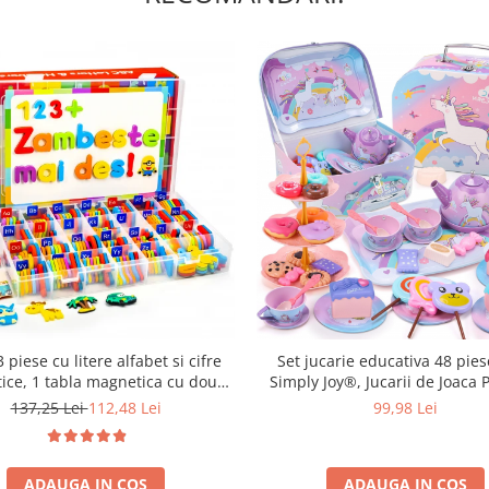
Set jucarie educativa 48 pies
 piese cu litere alfabet si cifre
Simply Joy®, Jucarii de Joaca 
ice, 1 tabla magnetica cu doua
pentru Petrecearea de Ceai pen
si cutie de depozitare, jucarii
99,98 Lei
137,25 Lei
112,48 Lei
de 3, 4, 5, 6 ani, Ceainic, Cesti,
ve pentru copii de 3,4,5,6,7 ani
Desert, Bauturi si Geanta de T
ADAUGA IN COS
ADAUGA IN COS