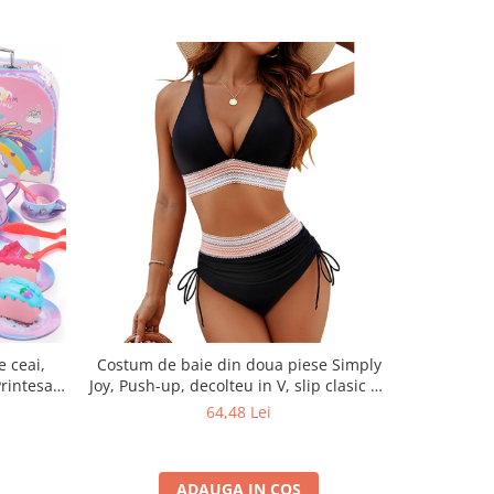
e ceai,
Costum de baie din doua piese Simply
Set 10 Ro
Printesa
Joy, Push-up, decolteu in V, slip clasic cu
Joy, Pen
tru Copii
talie inalta si snururi laterale, negru
Instant
64,48 Lei
 Farfurii,
Folosi
ransport
ADAUGA IN COS