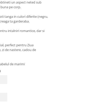
a obtineti un aspect neted sub
re buna pe corp.
oti tanga in culori diferite (negru,
ntreaga ta garderaba.
ntru intalniri romantice, dar si
ial, perfect pentru Ziua
, zi de nastere, cadou de
 tabelul de marimi
)