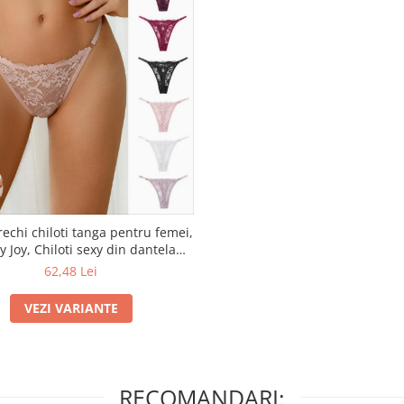
rechi chiloti tanga pentru femei,
y Joy, Chiloti sexy din dantela
la transparenta pentru dama,
62,48 Lei
jerie de corp cu talie joasa
VEZI VARIANTE
RECOMANDARI: