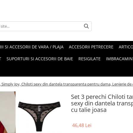
II SI ACCESORII DE VARA / PLAJA
ACCESORII PETRECERE
ARTIC
T
SUPORTURI SI ACCESORII DE BAIE
RESIGILATE
IMBRACAMIN
, Simply Joy, Chiloti sexy din dantela transparenta pentru dama, Lenjerie de c
Set 3 perechi Chiloti t
sexy din dantela trans
cu talie joasa
46,48 Lei