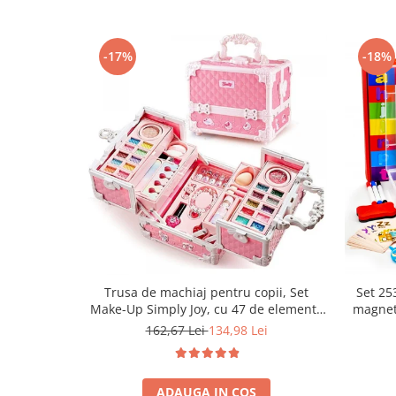
-17%
-18%
Trusa de machiaj pentru copii, Set
Set 253
Make-Up Simply Joy, cu 47 de elemente
magnet
pentru make-up, rujuri, farduri, oja,
fete 
162,67 Lei
134,98 Lei
Design inedit, geanta cu maner pentru
educati
transport, pentru fetite de 3,4,5,6,7,8,9
ani
ADAUGA IN COS