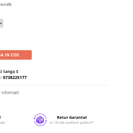
osu/alb
A IN COS
ti tanga S
/
0738225177
informatii
!
Retur Garantat
ale.
in 14 zile conform politicii*