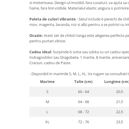
si misterioasa. Design-ul invizibil, fara cusaturi, va ajuta s
haine, fara linii vizibile. Materialul elastic asigura o potrivi
Paleta de culori vibrante
- Setul include 6 perechi de chil
mov, magenta, lavanda, roz si alb) pentru a se potrivi cu i
Ocazie:
Acest set de chiloti tanga este alegerea perfecta pe
pentru purtari zilnice.
Cadou ideal
: Surpinde-ti sotia sau iubita cu un cadou spec
Indragositilor sau Dragobete, 1 martie, 8 martie, aniversare
Craciun, cadou de Paste.
- Disponibil in marimile S, M, L, XL. Va rugam sa consultati
Marime
Talie (cm)
Lungime (cm
S
60 - 64
20,5
M
64 - 68
21,5
L
68 - 72
22,5
XL
72 - 76
23,5