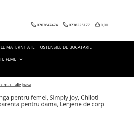
0763647474
0738225177
0,00
OLE MATERNITATE
USTENSILE DE BUCATARIE
TE FEMEI
orp cu talie joasa
anga pentru femei, Simply Joy, Chiloti
parenta pentru dama, Lenjerie de corp