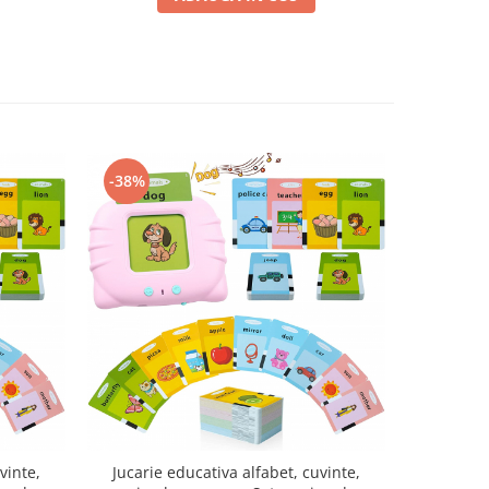
-38%
-37%
vinte,
Jucarie educativa alfabet, cuvinte,
Set Raft