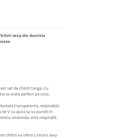
Chiloti sexy din dantela
joasa
est set de chiloti tanga. Cu
tia sa arate perfect pe corp.
dantela transparenta, respirabila
a de V va ajuta sa va puneti in
imina umezeala, este respirabil
esti chiloti va ofera o tinuta sexy