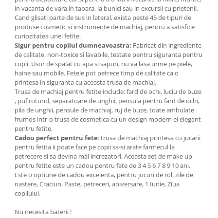
in vacanta de vara,in tabara, la bunici sau in excursii cu prietenii.
Cand glisati parte de sus in lateral, exista peste 45 de tipuri de
produse cosmetic si instrumente de machiaj, pentru a satisfice
curiozitatea unei fetite.
Sigur pentru copilul dumneavoastra:
Fabricat din ingrediente
de calitate, non-toxice si lavabile, testate pentru siguranta pentru
copii. Usor de spalat cu apa si sapun, nu va lasa urme pe piele,
haine sau mobile. Fetele pot petrece timp de calitate ca o
printesa in siguranta cu aceasta trusa de machiaj.
Trusa de machiaj pentru fetite include: fard de ochi, luciu de buze
, puf rotund, separatoare de unghii, pensula pentru fard de ochi,
pila de unghii, pensule de machiaj, ruj de buze, toate ambulate
frumos intr-o trusa de cosmetica cu un design modern ei elegant
pentru fetite.
Cadou perfect pentru fete
: trusa de machiaj printesa cu jucarii
pentru fetita ii poate face pe copii sa-si arate farmecul la
petrecere si sa devina mai increzatori. Aceasta set de make up
pentru fetite este un cadou pentru fete de 3 4 5 6 7 8 9 10 ani.
Este o optiune de cadou excelenta, pentru jocuri de rol, zile de
nastere, Craciun, Paste, petreceri, aniversare, 1 Iunie, Ziua
copilului.
Nu necesita baterii !