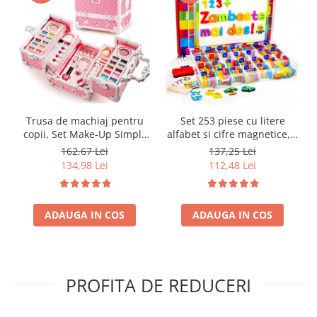
Trusa de machiaj pentru
Set 253 piese cu litere
copii, Set Make-Up Simply
alfabet si cifre magnetice, 1
Joy, cu 47 de elemente
tabla magnetica cu doua
162,67 Lei
137,25 Lei
pentru make-up, rujuri,
fete si cutie de depozitare,
134,98 Lei
112,48 Lei
farduri, oja, Design inedit,
jucarii educative pentru
geanta cu maner pentru
copii de 3,4,5,6,7 ani
transport, pentru fetite de
ADAUGA IN COS
3,4,5,6,7,8,9 ani
ADAUGA IN COS
PROFITA DE REDUCERI