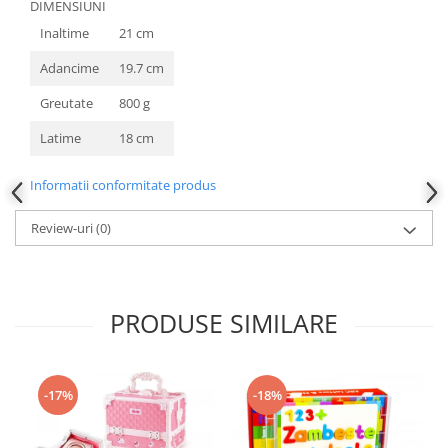
DIMENSIUNI
Inaltime
21 cm
Adancime
19.7 cm
Greutate
800 g
Latime
18 cm
Informatii conformitate produs
Review-uri
(0)
PRODUSE SIMILARE
-17%
-18%