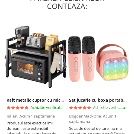
CONTEAZA:
Raft metalic cuptor cu microunde, Simply Joy, 6 Carlige, Ajustabil, Raft Organizator extensibil, pentru bucatarie, casa, balcon, Etajera ajustabila cu 2 Niveluri, Anti Alunecare, Negru
Set jucarie cu boxa portabila si 2 microfoane, Wireless, Bluetooth, Simply Joy, Karaoke, Copii si Adulti, Lumini LED RGB Dinamice, Roz
Achizitie verificata
Achizitie verificata
Iulian,
Acum 1 saptamana
BogdanMackOne,
Acum 1
C
saptamana
s
Produsul este exact ce imi
doream, este extensibil
Se aude destul de tare, nu ma
I
adaptabil la o gama larga de
așteptam, se conectează Foarte
u