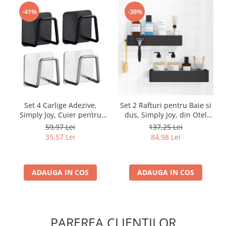
-41%
-38%
Set 4 Carlige Adezive,
Set 2 Rafturi pentru Baie si
Simply Joy, Cuier pentru
dus, Simply Joy, din Otel
Prosoape din Otel
Inoxidabil, cu Montarea
59,97 Lei
137,25 Lei
Inoxidabil, Montare Usoara
Usoara si fara Gaurire, 32 X
35,57 Lei
84,98 Lei
fara Gaurire, Rezistent la
12 x 6 cm, Negru
Umiditate si Rugina, pentru
Baie, Bucatarie, Usa
ADAUGA IN COS
ADAUGA IN COS
PAREREA CLIENTILOR