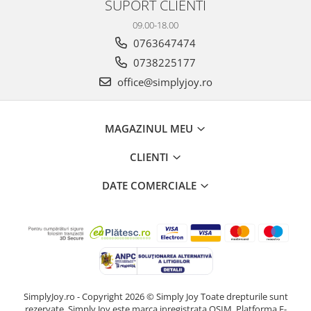
SUPORT CLIENTI
09.00-18.00
0763647474
0738225177
office@simplyjoy.ro
MAGAZINUL MEU
CLIENTI
DATE COMERCIALE
SimplyJoy.ro - Copyright 2026 © Simply Joy Toate drepturile sunt
rezervate. Simply Joy este marca inregistrata OSIM.
Platforma E-