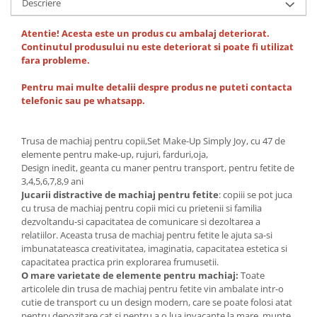
Descriere
Atentie! Acesta este un produs cu ambalaj deteriorat.
Continutul produsului nu este deteriorat si poate fi utilizat
fara probleme.
Pentru mai multe detalii despre produs ne puteti contacta
telefonic sau pe whatsapp.
Trusa de machiaj pentru copii,Set Make-Up Simply Joy, cu 47 de
elemente pentru make-up, rujuri, farduri,oja,
Design inedit, geanta cu maner pentru transport, pentru fetite de
3,4,5,6,7,8,9 ani
Jucarii distractive de machiaj pentru fetite
: copiii se pot juca
cu trusa de machiaj pentru copii mici cu prietenii si familia
dezvoltandu-si capacitatea de comunicare si dezoltarea a
relatiilor. Aceasta trusa de machiaj pentru fetite le ajuta sa-si
imbunatateasca creativitatea, imaginatia, capacitatea estetica si
capacitatea practica prin explorarea frumusetii.
O mare varietate de elemente pentru machiaj:
Toate
articolele din trusa de machiaj pentru fetite vin ambalate intr-o
cutie de transport cu un design modern, care se poate folosi atat
pentru depozitare cat si pentru a o lua invacante la mare, munte,