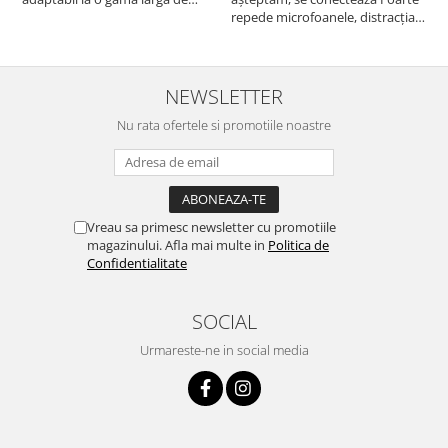
cuptoare. In plus, personal am
repede microfoanele, distracția
c
pus si cafetiera deasupra
copilului iar acumulatorul tine
a
cuptorului - este destul de
destul de mult, acum urmează
b
spatios, practic. Sunt multumit.
testul rezistenta!! Merita
c
Merita banii.
NEWSLETTER
Nu rata ofertele si promotiile noastre
Vreau sa primesc newsletter cu promotiile
magazinului. Afla mai multe in
Politica de
Confidentialitate
SOCIAL
Urmareste-ne in social media