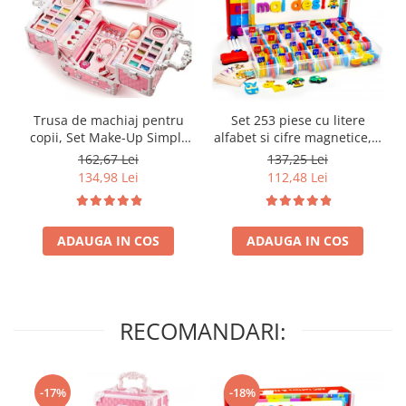
Trusa de machiaj pentru
Set 253 piese cu litere
copii, Set Make-Up Simply
alfabet si cifre magnetice, 1
Joy, cu 47 de elemente
tabla magnetica cu doua
162,67 Lei
137,25 Lei
pentru make-up, rujuri,
fete si cutie de depozitare,
134,98 Lei
112,48 Lei
farduri, oja, Design inedit,
jucarii educative pentru
geanta cu maner pentru
copii de 3,4,5,6,7 ani
transport, pentru fetite de
ADAUGA IN COS
3,4,5,6,7,8,9 ani
ADAUGA IN COS
RECOMANDARI:
-17%
-18%