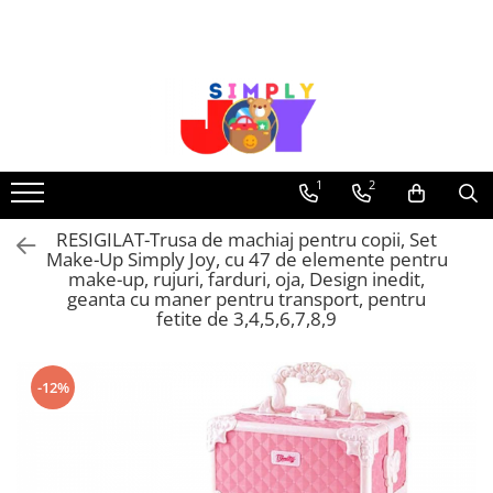
Jucarii Educative
Imbracaminte femei
Masinute
Costume de baie
Jucarii bebelusi
Lenjerie intima
Frumusete, bijuterii, accesorii
Sosete dama
1
2
fetite
RESIGILAT-Trusa de machiaj pentru copii, Set
Jucarii educative, interactive
Make-Up Simply Joy, cu 47 de elemente pentru
Puzzle si seturi de construit
make-up, rujuri, farduri, oja, Design inedit,
geanta cu maner pentru transport, pentru
Stickere, Abtibilduri, Autocolante
fetite de 3,4,5,6,7,8,9
-12%