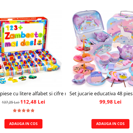
ly Joy, cu 47 de elemente pentru make-up, rujuri, farduri, o
piese cu litere alfabet si cifre magnetice, 1 tabla magnetica 
Set jucarie educativa 48 pies
112,48 Lei
99,98 Lei
137,25 Lei
ADAUGA IN COS
ADAUGA IN COS