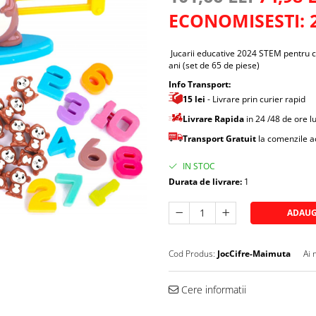
ECONOMISESTI:
Jucarii educative 2024 STEM pentru cop
ani (set de 65 de piese)
Info Transport:
15 lei
- Livrare prin curier rapid
Livrare Rapida
in 24 /48 de ore 
Transport Gratuit
la comenzile 
IN STOC
Durata de livrare:
1
ADAUG
Cod Produs:
JocCifre-Maimuta
Ai 
Cere informatii