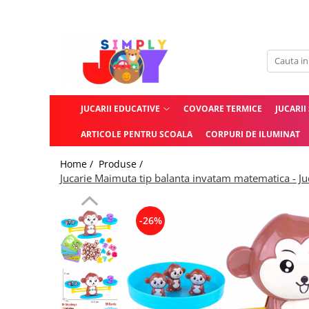
Jucarii Educative
Imbracaminte femei
Masinute
Costume de baie
Jucarii bebelusi
Lenjerie intima
JUCARII EDUCATIVE
COVOARE TERMICE
JUCARII
Frumusete, bijuterii, accesorii
Sosete dama
fetite
ARTICOLE PENTRU SCOALA
CORPURI DE ILUMINAT
Jucarii educative, interactive
Home /
Produse /
Puzzle si seturi de construit
Jucarie Maimuta tip balanta invatam matematica - Juca
Stickere, Abtibilduri, Autocolante
-26%