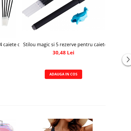
Stilou magic si 5 rezerve pentru caietele de lucru
rii educative pentru copii de 3,4,5,6,7 ani
 alfabetul englez, numere, matematica, pictura si desen, mu
 4 caiete de lucru tip Sank Magic, limba romana, rechizite s
30,48 Lei
ADAUGA IN COS