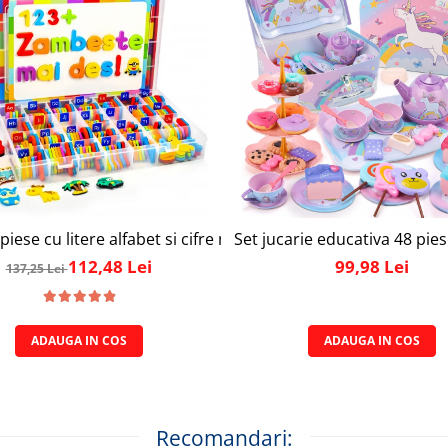
ly Joy, cu 47 de elemente pentru make-up, rujuri, farduri, o
piese cu litere alfabet si cifre magnetice, 1 tabla magnetica 
Set jucarie educativa 48 pies
112,48 Lei
99,98 Lei
137,25 Lei
ADAUGA IN COS
ADAUGA IN COS
Recomandari: