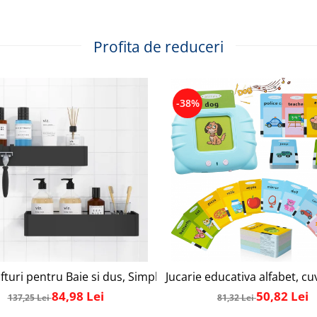
Profita de reduceri
-38%
 Prosoape din Otel Inoxidabil, Montare Usoara fara Gaurire, 
fturi pentru Baie si dus, Simply Joy, din Otel Inoxidabil, cu
Jucarie educativa alfabet, cu
84,98 Lei
50,82 Lei
137,25 Lei
81,32 Lei