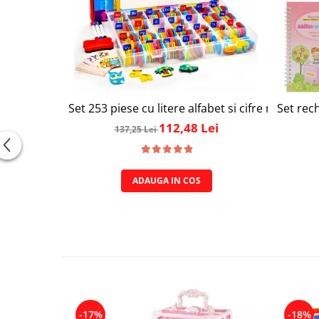
Set 253 piese cu litere alfabet si cifre magnetic
Set rec
112,48 Lei
137,25 Lei
ADAUGA IN COS
-17%
-18%