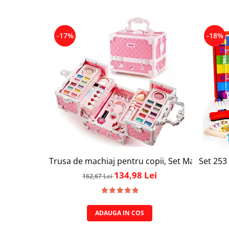
-17%
-18%
Trusa de machiaj pentru copii, Set Make-Up Simp
Set 253 
134,98 Lei
162,67 Lei
ADAUGA IN COS