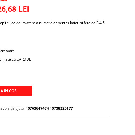
26,68
LEI
ii si joc de invatare a numerelor pentru baieti si fete de 3 4 5
lucratoare
achitate cu CARDUL
A IN COS
nevoie de ajutor?
0763647474
/
0738225177