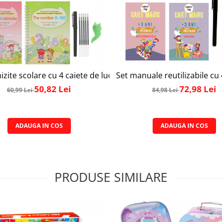
e, 1 tabla magnetica cu doua fete si cutie de depozitare, juca
hizite scolare cu 4 caiete de lucru COPYBOOK tip Sank Magic,
Set manuale reutilizabile cu
50,82 Lei
72,98 Lei
60,99 Lei
84,98 Lei
ADAUGA IN COS
ADAUGA IN COS
PRODUSE SIMILARE