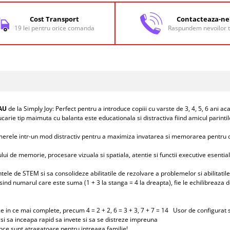
Cost Transport
Contacteaza-ne
19 lei pentru orice comanda
Raspundem nevoilor t
AU
de la Simply Joy: Perfect pentru a introduce copiii cu varste de 3, 4, 5, 6 ani 
rie tip maimuta cu balanta este educationala si distractiva fiind amicul parintil
merele intr-un mod distractiv pentru a maximiza invatarea si memorarea pentru 
i de memorie, procesare vizuala si spatiala, atentie si functii executive esential
ntele de STEM si sa consolideze abilitatile de rezolvare a problemelor si abilitat
sind numarul care este suma (1 + 3 la stanga = 4 la dreapta), fie le echilibreaza d
 in ce mai complete, precum 4 = 2 + 2, 6 = 3 + 3, 7 + 7 = 14 Usor de configurat si
e si sa inceapa rapid sa invete si sa se distreze impreuna
ance sunt atragatoare pentru intreaga familie!