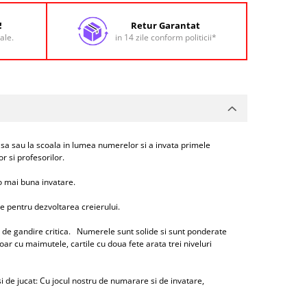
!
Retur Garantat
ale.
in 14 zile conform politicii*
acasa sau la scoala in lumea numerelor si a invata primele
or si profesorilor.
o mai buna invatare.
e pentru dezvoltarea creierului.
ile de gandire critica. Numerele sunt solide si sunt ponderate
oar cu maimutele, cartile cu doua fete arata trei niveluri
 de jucat: Cu jocul nostru de numarare si de invatare,