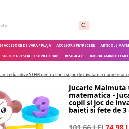
 SI ACCESORII DE VARA / PLAJA
ACCESORII PETRECERE
ARTICOLE MATE
SUPORTURI SI ACCESORII DE BAIE
RESIGILATE
IMBRACAMINTE FEMEI
rii educative STEM pentru copii si joc de invatare a numerelor pen
Jucarie Maimuta 
matematica - Juc
copii si joc de i
baieti si fete de 3
101,66 LEI
74,98 