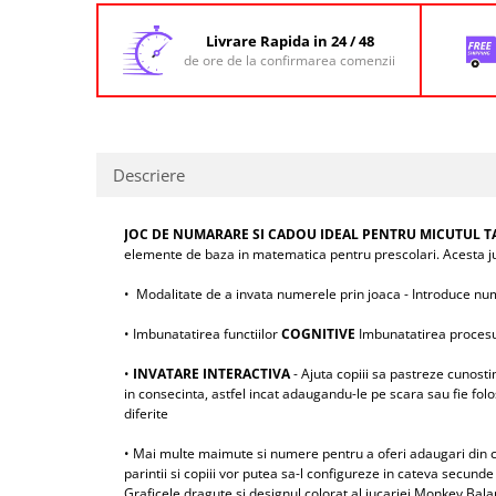
Livrare Rapida in 24 / 48
de ore de la confirmarea comenzii
Descriere
JOC DE NUMARARE SI CADOU IDEAL PENTRU MICUTUL T
elemente de baza in matematica pentru prescolari. Acesta juca
• Modalitate de a invata numerele prin joaca - Introduce nu
• Imbunatatirea functiilor
COGNITIVE
Imbunatatirea procesulu
•
INVATARE INTERACTIVA
- Ajuta copiii sa pastreze cunosti
in consecinta, astfel incat adaugandu-le pe scara sau fie folo
diferite
• Mai multe maimute si numere pentru a oferi adaugari din ce
parintii si copiii vor putea sa-l configureze in cateva secund
Graficele dragute si designul colorat al jucariei Monkey Bal