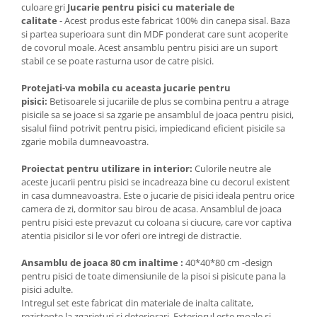
culoare gri
Jucarie pentru pisici cu materiale de
calitate
- Acest produs este fabricat 100% din canepa sisal. Baza
si partea superioara sunt din MDF ponderat care sunt acoperite
de covorul moale. Acest ansamblu pentru pisici are un suport
stabil ce se poate rasturna usor de catre pisici.
Protejati-va mobila cu aceasta jucarie pentru
pisici:
Betisoarele si jucariile de plus se combina pentru a atrage
pisicile sa se joace si sa zgarie pe ansamblul de joaca pentru pisici,
sisalul fiind potrivit pentru pisici, impiedicand eficient pisicile sa
zgarie mobila dumneavoastra.
Proiectat pentru utilizare in interior:
Culorile neutre ale
aceste jucarii pentru pisici se incadreaza bine cu decorul existent
in casa dumneavoastra. Este o jucarie de pisici ideala pentru orice
camera de zi, dormitor sau birou de acasa. Ansamblul de joaca
pentru pisici este prevazut cu coloana si ciucure, care vor captiva
atentia pisicilor si le vor oferi ore intregi de distractie.
Ansamblu de joaca 80 cm inaltime :
40*40*80 cm -design
pentru pisici de toate dimensiunile de la pisoi si pisicute pana la
pisici adulte.
Intregul set este fabricat din materiale de inalta calitate,
rezistente la zgarieturi si deteriorari. Exteriorul este moale si