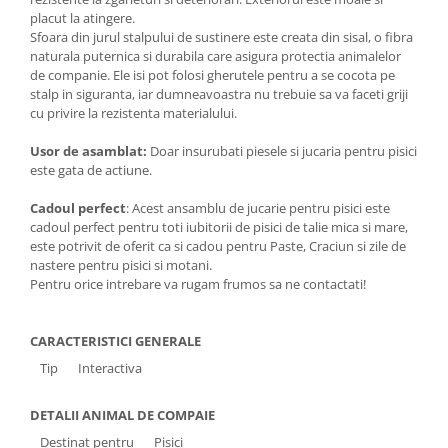
placut la atingere.
Sfoara din jurul stalpului de sustinere este creata din sisal, o fibra
naturala puternica si durabila care asigura protectia animalelor
de companie. Ele isi pot folosi gherutele pentru a se cocota pe
stalp in siguranta, iar dumneavoastra nu trebuie sa va faceti griji
cu privire la rezistenta materialului.
Usor de asamblat:
Doar insurubati piesele si jucaria pentru pisici
este gata de actiune.
Cadoul perfect
: Acest ansamblu de jucarie pentru pisici este
cadoul perfect pentru toti iubitorii de pisici de talie mica si mare,
este potrivit de oferit ca si cadou pentru Paste, Craciun si zile de
nastere pentru pisici si motani.
Pentru orice intrebare va rugam frumos sa ne contactati!
CARACTERISTICI GENERALE
Tip
Interactiva
DETALII ANIMAL DE COMPAIE
Destinat pentru
Pisici