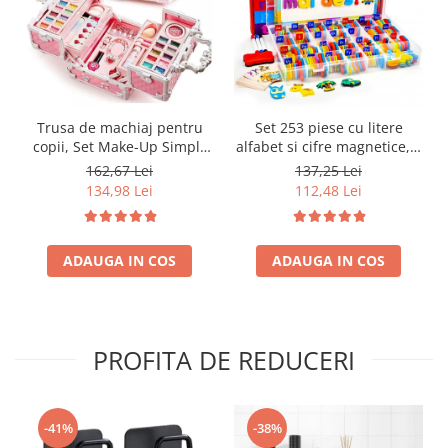
Trusa de machiaj pentru
Set 253 piese cu litere
copii, Set Make-Up Simply
alfabet si cifre magnetice, 1
Joy, cu 47 de elemente
tabla magnetica cu doua
162,67 Lei
137,25 Lei
pentru make-up, rujuri,
fete si cutie de depozitare,
134,98 Lei
112,48 Lei
farduri, oja, Design inedit,
jucarii educative pentru
geanta cu maner pentru
copii de 3,4,5,6,7 ani
transport, pentru fetite de
ADAUGA IN COS
3,4,5,6,7,8,9 ani
ADAUGA IN COS
PROFITA DE REDUCERI
-41%
-38%