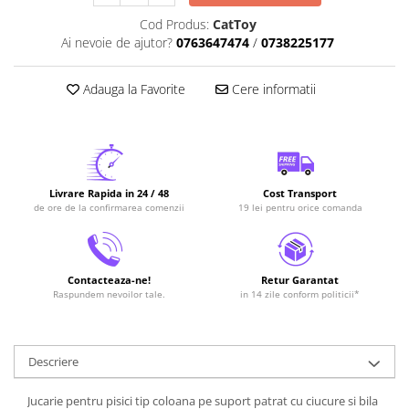
Cod Produs:
CatToy
Ai nevoie de ajutor?
0763647474
/
0738225177
Adauga la Favorite
Cere informatii
Livrare Rapida in 24 / 48
Cost Transport
de ore de la confirmarea comenzii
19 lei pentru orice comanda
Contacteaza-ne!
Retur Garantat
Raspundem nevoilor tale.
in 14 zile conform politicii*
Descriere
Jucarie pentru pisici tip coloana pe suport patrat cu ciucure si bila