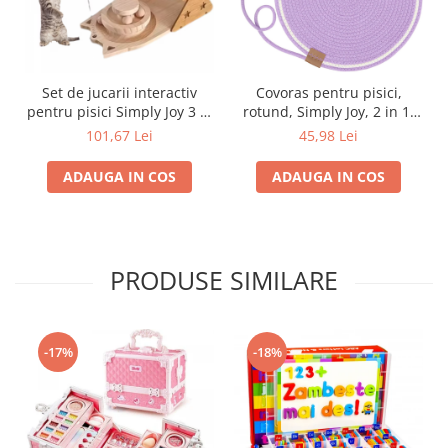
Set de jucarii interactiv
Covoras pentru pisici,
pentru pisici Simply Joy 3 in
rotund, Simply Joy, 2 in 1,
1, Jucarie de zgariat pentu
bumbac natural, Jucarie de
101,67 Lei
45,98 Lei
pisici, Roata Ferris cu bile
zgariat pentru pisici,
din sisal, Baza rotativa,
Protectie Mobila, Bila
ADAUGA IN COS
ADAUGA IN COS
Bagheta, Cadou pentru
Interactiva,
pisici
zgariat/dormit/joaca, poate
fi agatat, Mov, 50x42cm
PRODUSE SIMILARE
-17%
-18%