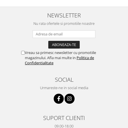
cuptorului - este destul de
destul de mult, acum urmează
b
spatios, practic. Sunt multumit.
testul rezistenta!! Merita
c
Merita banii.
NEWSLETTER
Nu rata ofertele si promotiile noastre
Vreau sa primesc newsletter cu promotiile
magazinului. Afla mai multe in
Politica de
Confidentialitate
SOCIAL
Urmareste-ne in social media
SUPORT CLIENTI
09.00-18.00