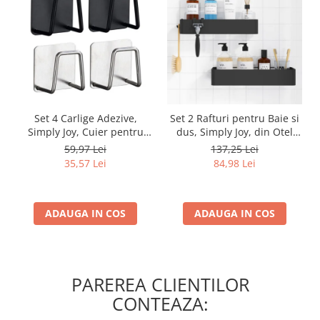
Set 4 Carlige Adezive,
Set 2 Rafturi pentru Baie si
Simply Joy, Cuier pentru
dus, Simply Joy, din Otel
Prosoape din Otel
Inoxidabil, cu Montarea
59,97 Lei
137,25 Lei
Inoxidabil, Montare Usoara
Usoara si fara Gaurire, 32 X
35,57 Lei
84,98 Lei
fara Gaurire, Rezistent la
12 x 6 cm, Negru
Umiditate si Rugina, pentru
Baie, Bucatarie, Usa
ADAUGA IN COS
ADAUGA IN COS
PAREREA CLIENTILOR
CONTEAZA: