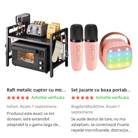
Raft metalic cuptor cu microunde, Simply Joy, 6 Carlige, Ajustabil, Raft Organizator extensibil, pentru bucatarie, casa, balcon, Etajera ajustabila cu 2 Niveluri, Anti Alunecare, Negru
Set jucarie cu boxa portabila si 2 microfoane, Wireless, Bluetooth, Simply Joy, Karaoke, Copii si Adulti, Lumini LED RGB Dinamice, Roz
Achizitie verificata
Achizitie verificata
Iulian,
Acum 1 saptamana
BogdanMackOne,
Acum 1
C
saptamana
s
Produsul este exact ce imi
doream, este extensibil
Se aude destul de tare, nu ma
I
adaptabil la o gama larga de
așteptam, se conectează Foarte
u
cuptoare. In plus, personal am
repede microfoanele, distracția
c
pus si cafetiera deasupra
copilului iar acumulatorul tine
a