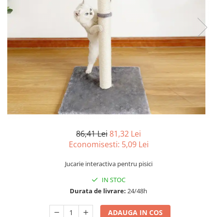
86,41 Lei
81,32 Lei
Economisesti:
5,09
Lei
Jucarie interactiva pentru pisici
IN STOC
Durata de livrare:
24/48h
ADAUGA IN COS