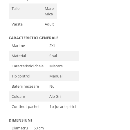
Talie
Mare
Mica
Varsta
Adult
CARACTERISTICI GENERALE
Marime
2XL
Material
Sisal
Caracteristici cheie
Miscare
Tip control
Manual
Baterii necesare
Nu
Culoare
Alb Gri
Continut pachet
1 x Jucarie pisici
DIMENSIUNI
Diametru
50 cm