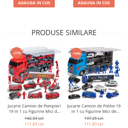
cisterna, elicopter, pentru
pentru baieti 3-9 ani,
ADAUGA IN COS
ADAUGA IN COS
baieti 3-9 ani, Rosu
Albastru
PRODUSE SIMILARE
-21%
-19%
Jucarie Camion de Pompieri
Jucarie Camion de Politie 19
19 in 1 cu Figurine Mici de
in 1 cu Figurine Mici de
Pompieri, Simply Joy,
Politie, Simply Joy, masinute
142,33 Lei
137,25 Lei
masinute tip ambulanta,
tip ambulanta, jeep, suv,
111,83 Lei
111,83 Lei
jeep, masina cu scara,
masina cu scara, elicopter,