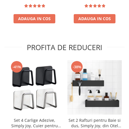
farduri, oja, Design inedit,
jucarii educative pentru
geanta cu maner pentru
copii de 3,4,5,6,7 ani
transport, pentru fetite de
ADAUGA IN COS
3,4,5,6,7,8,9 ani
ADAUGA IN COS
PROFITA DE REDUCERI
-41%
-38%
Set 4 Carlige Adezive,
Set 2 Rafturi pentru Baie si
Simply Joy, Cuier pentru
dus, Simply Joy, din Otel