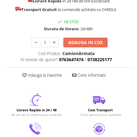
Livrare Rapida
in 24 /48 de ore lucratoare
Transport Gratuit
la comenzile achitate cu CARDUL
IN STOC
Durata de livrare:
24/48h
ADAUGA IN COS
Cod Produs:
CamionArmata
Ai nevoie de ajutor?
0763647474
/
0738225177
Adauga la Favorite
Cere informatii
Livrare Rapida in 24 / 48
Cost Transport
de ore de la confirmarea comenzii
19 lei pentru orice comanda