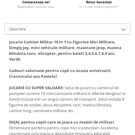
Contacteaza-ne!
Retur Garantat
Raspundem nevoilor tale.
in 14 zile conform politicii*
Descriere
Jucarie Camion Militar 19 in 1 cu Figurine Mici Militare,
Simply Joy, mini vehicule militare, masinute jeep, masina
blindata,tanc, elicopter, pentru baieti 3,4,5,6,7,8,9 ani,
Verde
Cadouri valoroase pentru copii cu ocazia aniversarii,
Craciunului sau Pastelui
JUCARIE CU SUPER VALOARE:
Setul de jucarii cu camionul de
pompieri contine 10 mini camioane militare in diferite designuri si
functii incluse intr-un singur camion de transport. Setul include 8
figurine de soldati, doua elicoptere, tanc, masina blindata,
camion lung, camioneta militara, etc.
IDEAL pentru copiii care se joaca cu masini de militari
.
Dimensiune perfecta pentru copii mici si prescolari. Excelenta
coordonare ochi-mana si dezvoltare timpurie a educatiei