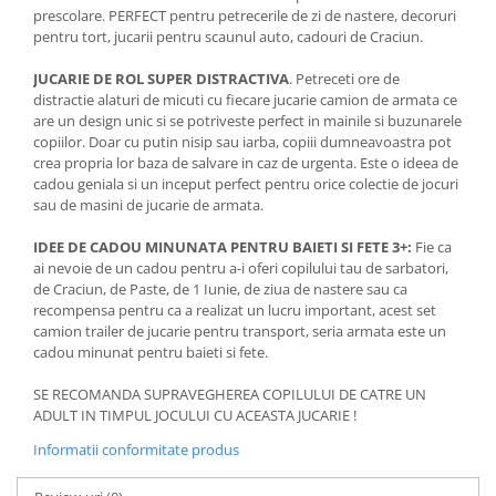
prescolare. PERFECT pentru petrecerile de zi de nastere, decoruri
pentru tort, jucarii pentru scaunul auto, cadouri de Craciun.
JUCARIE DE ROL SUPER DISTRACTIVA
. Petreceti ore de
distractie alaturi de micuti cu fiecare jucarie camion de armata ce
are un design unic si se potriveste perfect in mainile si buzunarele
copiilor. Doar cu putin nisip sau iarba, copiii dumneavoastra pot
crea propria lor baza de salvare in caz de urgenta. Este o ideea de
cadou geniala si un inceput perfect pentru orice colectie de jocuri
sau de masini de jucarie de armata.
IDEE DE CADOU MINUNATA PENTRU BAIETI SI FETE 3+:
Fie ca
ai nevoie de un cadou pentru a-i oferi copilului tau de sarbatori,
de Craciun, de Paste, de 1 Iunie, de ziua de nastere sau ca
recompensa pentru ca a realizat un lucru important, acest set
camion trailer de jucarie pentru transport, seria armata este un
cadou minunat pentru baieti si fete.
SE RECOMANDA SUPRAVEGHEREA COPILULUI DE CATRE UN
ADULT IN TIMPUL JOCULUI CU ACEASTA JUCARIE !
Informatii conformitate produs