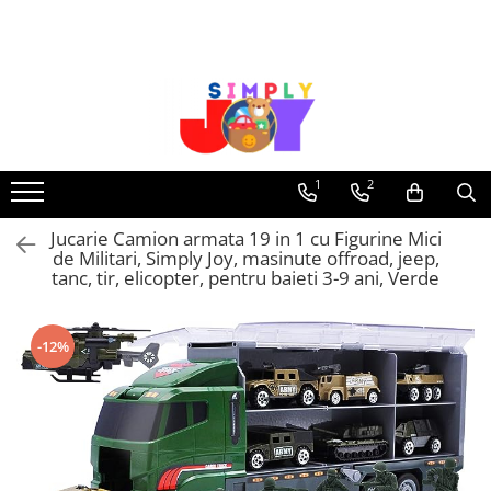
Jucarii Educative
Imbracaminte femei
Masinute
Costume de baie
Jucarii bebelusi
Lenjerie intima
Frumusete, bijuterii, accesorii
Sosete dama
1
2
fetite
Jucarie Camion armata 19 in 1 cu Figurine Mici
Jucarii educative, interactive
de Militari, Simply Joy, masinute offroad, jeep,
Puzzle si seturi de construit
tanc, tir, elicopter, pentru baieti 3-9 ani, Verde
Stickere, Abtibilduri, Autocolante
-12%