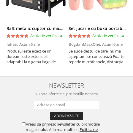
Raft metalic cuptor cu microunde, Simply Joy, 6 Carlige, Ajustabil, Raft Organizator extensibil, pentru bucatarie, casa, balcon, Etajera ajustabila cu 2 Niveluri, Anti Alunecare, Negru
Set jucarie cu boxa portabila si 2 microfoane, Wireless, Bluetooth, Simply Joy, Karaoke, Copii si Adulti, Lumini LED RGB Dinamice, Roz
Achizitie verificata
Achizitie verificata
Iulian,
Acum 6 zile
BogdanMackOne,
Acum 6 zile
C
Produsul este exact ce imi
Se aude destul de tare, nu ma
I
doream, este extensibil
așteptam, se conectează Foarte
u
adaptabil la o gama larga de
repede microfoanele, distracția
c
cuptoare. In plus, personal am
copilului iar acumulatorul tine
a
pus si cafetiera deasupra
destul de mult, acum urmează
b
cuptorului - este destul de
testul rezistenta!! Merita
c
spatios, practic. Sunt multumit.
NEWSLETTER
Merita banii.
Nu rata ofertele si promotiile noastre
Vreau sa primesc newsletter cu promotiile
magazinului. Afla mai multe in
Politica de