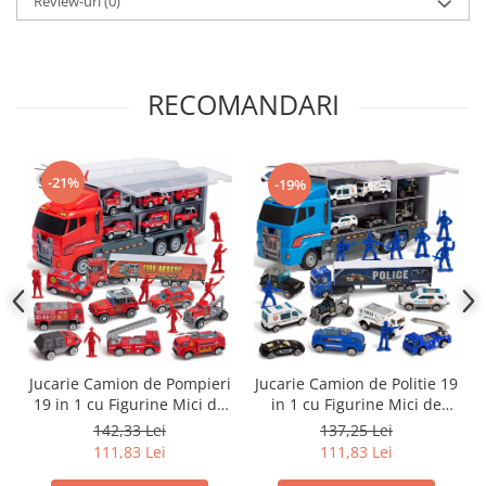
Review-uri
(0)
RECOMANDARI
-21%
-19%
Jucarie Camion de Pompieri
Jucarie Camion de Politie 19
19 in 1 cu Figurine Mici de
in 1 cu Figurine Mici de
Pompieri, Simply Joy,
Politie, Simply Joy, masinute
142,33 Lei
137,25 Lei
masinute tip ambulanta,
tip ambulanta, jeep, suv,
111,83 Lei
111,83 Lei
jeep, masina cu scara,
masina cu scara, elicopter,