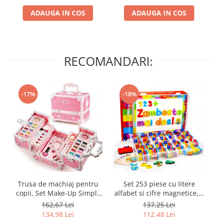
cisterna, elicopter, pentru
pentru baieti 3-9 ani,
ADAUGA IN COS
ADAUGA IN COS
baieti 3-9 ani, Rosu
Albastru
RECOMANDARI:
-17%
-18%
Trusa de machiaj pentru
Set 253 piese cu litere
copii, Set Make-Up Simply
alfabet si cifre magnetice, 1
Joy, cu 47 de elemente
tabla magnetica cu doua
162,67 Lei
137,25 Lei
pentru make-up, rujuri,
fete si cutie de depozitare,
134,98 Lei
112,48 Lei