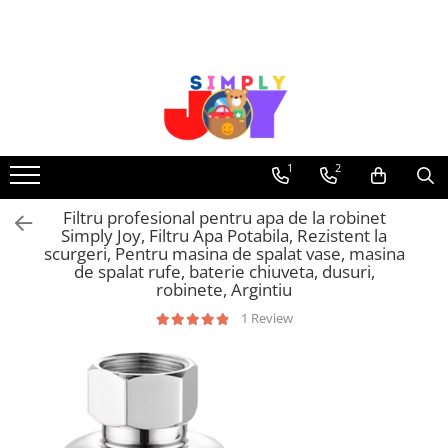
Jucarii Educative
Imbracaminte femei
Masinute
Costume de baie
Jucarii bebelusi
Lenjerie intima
Frumusete, bijuterii, accesorii
Sosete dama
1
2
fetite
Filtru profesional pentru apa de la robinet
Jucarii educative, interactive
Simply Joy, Filtru Apa Potabila, Rezistent la
Puzzle si seturi de construit
scurgeri, Pentru masina de spalat vase, masina
de spalat rufe, baterie chiuveta, dusuri,
Stickere, Abtibilduri, Autocolante
robinete, Argintiu
1 Review