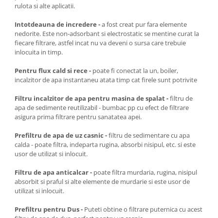
rulota si alte aplicatii.
Intotdeauna de incredere -
a fost creat pur fara elemente
nedorite. Este non-adsorbant si electrostatic se mentine curat la
fiecare filtrare, astfel incat nu va deveni o sursa care trebuie
inlocuita in timp.
Pentru flux cald si rece -
poate fi conectat la un, boiler,
incalzitor de apa instantaneu atata timp cat firele sunt potrivite
Filtru incalzitor de apa pentru masina de spalat -
filtru de
apa de sedimente reutilizabil - bumbac pp cu efect de filtrare
asigura prima filtrare pentru sanatatea apei.
Prefiltru de apa de uz casnic -
filtru de sedimentare cu apa
calda - poate filtra, indeparta rugina, absorbi nisipul, etc. si este
usor de utilizat si inlocuit.
Filtru de apa anticalcar -
poate filtra murdaria, rugina, nisipul
absorbit si praful si alte elemente de murdarie si este usor de
utilizat si inlocuit.
Prefiltru pentru Dus -
Puteti obtine o filtrare puternica cu acest