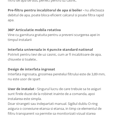
filtru de apa de dus, perfect pentru uz casnic.
Pre-filtru pentru incalzitorul de apa si boiler -
nu afecteaza
debitul de apa, poate bloca eficient calcarul si poate filtra rapid
apa.
360° Articulatie mobila rotativa
Vine cu garnitura gratuita pentru a preveni scurgerea apei in
timpul instalarii
Interfata universala in 4 puncte standard national
Potrivit pentru tevi de uz casnic, cum ar fi incalzitoare de apa,
chiuvete si toalete..
Design de interfata ingrosat
Interfata ingrosata, grosimea peretelui filtrului este de 3,89 mm,
nu este usor de spart
Usor de instalat -
Singurul lucru de care trebuie sa te asiguri
sunt firele duzei de la robinet inainte de a comanda, apoi
instalarea este simpla.
Doar strangeti sau indepartati manual. Sigiliul dublu O-ring
asigura o conexiune etansa si etansa, in timp ce elementul de
filtru transparent va permite sa monitorizati vizual starea