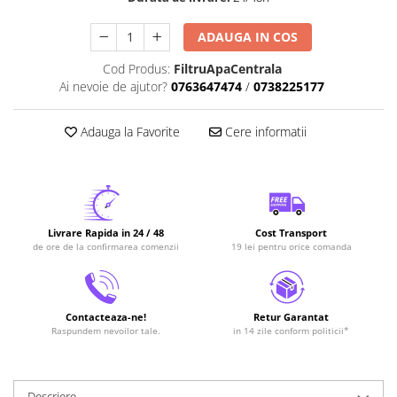
ADAUGA IN COS
Cod Produs:
FiltruApaCentrala
Ai nevoie de ajutor?
0763647474
/
0738225177
Adauga la Favorite
Cere informatii
Livrare Rapida in 24 / 48
Cost Transport
de ore de la confirmarea comenzii
19 lei pentru orice comanda
Contacteaza-ne!
Retur Garantat
Raspundem nevoilor tale.
in 14 zile conform politicii*
Descriere