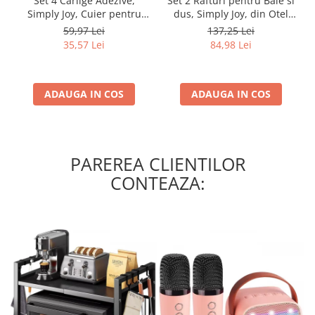
Set 4 Carlige Adezive,
Set 2 Rafturi pentru Baie si
Simply Joy, Cuier pentru
dus, Simply Joy, din Otel
Prosoape din Otel
Inoxidabil, cu Montarea
59,97 Lei
137,25 Lei
Inoxidabil, Montare Usoara
Usoara si fara Gaurire, 32 X
35,57 Lei
84,98 Lei
fara Gaurire, Rezistent la
12 x 6 cm, Negru
Umiditate si Rugina, pentru
Baie, Bucatarie, Usa
ADAUGA IN COS
ADAUGA IN COS
PAREREA CLIENTILOR
CONTEAZA: