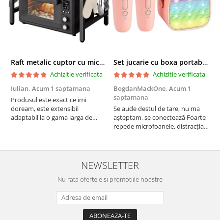
Raft metalic cuptor cu microunde, Simply Joy, 6 Carlige, Ajustabil, Raft Organizator extensibil, pentru bucatarie, casa, balcon, Etajera ajustabila cu 2 Niveluri, Anti Alunecare, Negru
Set jucarie cu boxa portabila si 2 microfoane, Wireless, Bluetooth, Simply Joy, Karaoke, Copii si Adulti, Lumini LED RGB Dinamice, Roz
Achizitie verificata
Achizitie verificata
Iulian,
Acum 1 saptamana
BogdanMackOne,
Acum 1
C
saptamana
s
Produsul este exact ce imi
doream, este extensibil
Se aude destul de tare, nu ma
I
adaptabil la o gama larga de
așteptam, se conectează Foarte
u
cuptoare. In plus, personal am
repede microfoanele, distracția
c
pus si cafetiera deasupra
copilului iar acumulatorul tine
a
cuptorului - este destul de
destul de mult, acum urmează
b
spatios, practic. Sunt multumit.
testul rezistenta!! Merita
c
Merita banii.
NEWSLETTER
Nu rata ofertele si promotiile noastre