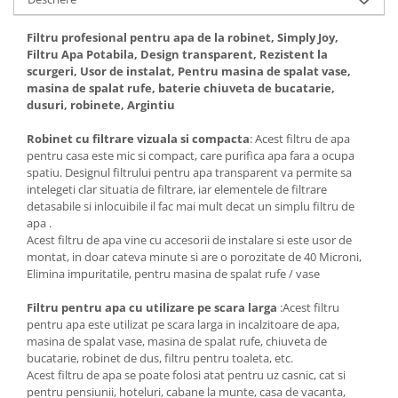
Filtru profesional pentru apa de la robinet, Simply Joy,
Filtru Apa Potabila, Design transparent, Rezistent la
scurgeri, Usor de instalat, Pentru masina de spalat vase,
masina de spalat rufe, baterie chiuveta de bucatarie,
dusuri, robinete, Argintiu
Robinet cu filtrare vizuala si compacta
: Acest filtru de apa
pentru casa este mic si compact, care purifica apa fara a ocupa
spatiu. Designul filtrului pentru apa transparent va permite sa
intelegeti clar situatia de filtrare, iar elementele de filtrare
detasabile si inlocuibile il fac mai mult decat un simplu filtru de
apa .
Acest filtru de apa vine cu accesorii de instalare si este usor de
montat, in doar cateva minute si are o porozitate de 40 Microni,
Elimina impuritatile, pentru masina de spalat rufe / vase
Filtru pentru apa cu utilizare pe scara larga
:Acest filtru
pentru apa este utilizat pe scara larga in incalzitoare de apa,
masina de spalat vase, masina de spalat rufe, chiuveta de
bucatarie, robinet de dus, filtru pentru toaleta, etc.
Acest filtru de apa se poate folosi atat pentru uz casnic, cat si
pentru pensiunii, hoteluri, cabane la munte, casa de vacanta,