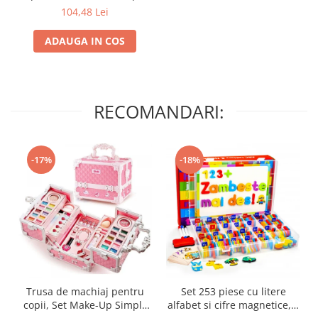
Joy, pentru Bucatarie/Baie
104,48 Lei
cu Stagii de Filtrare,
Carbune Activ, Elimina
ADAUGA IN COS
Impuritatile, Metalele Grele,
Rugina, Elimina Clorul
RECOMANDARI:
-17%
-18%
Trusa de machiaj pentru
Set 253 piese cu litere
copii, Set Make-Up Simply
alfabet si cifre magnetice, 1