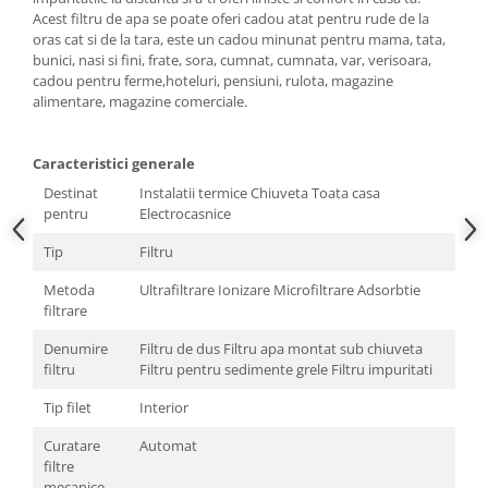
Acest filtru de apa se poate oferi cadou atat pentru rude de la
oras cat si de la tara, este un cadou minunat pentru mama, tata,
bunici, nasi si fini, frate, sora, cumnat, cumnata, var, verisoara,
cadou pentru ferme,hoteluri, pensiuni, rulota, magazine
alimentare, magazine comerciale.
Caracteristici generale
Destinat
Instalatii termice Chiuveta Toata casa
pentru
Electrocasnice
Tip
Filtru
Metoda
Ultrafiltrare Ionizare Microfiltrare Adsorbtie
filtrare
Denumire
Filtru de dus Filtru apa montat sub chiuveta
filtru
Filtru pentru sedimente grele Filtru impuritati
Tip filet
Interior
Curatare
Automat
filtre
mecanice