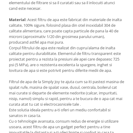
elementului de filtrare si sa il curatati sau sa il inlocuiti atunci
cand este necesar.
Material
: Acest filtru de apa este fabricat din materiale de inalta
calitate, 100% sigure, folosind plasa din otel inoxidabil 304 de
calitate alimentara, care poate capta particule de pana la 40 de
microni (aproximativ 1/20 din grosimea parului uman),
producand astfel apa mai pura.
Corpul filtrului de apa este realizat din cupru/alama de inalta
calitate pentru durabilitate. Elementul de filtru transparent este
proiectat pentru a rezista la presiuni ale apei care depasesc 725
psi (5 MPa), are o rezistenta excelenta la spargere, inghet si
lovitura de apa si este potrivit pentru diferite medii de apa.
Filtrul de apa de la Simply Joy te ajuta cum sa iti pastezi masina de
spalat rufe, masina de spalat vase, dusul, centrala, boilerul cat
mai curate si departe de elemente nedorite (calcar, impuritati,
nisip, namol) simplu si rapid, pentru a te bucura de o apa cat mai
curata atat tu cat si electrocasnicele tale .
Este solutia ideala pentru a-ti oferi un mediu confortabil si
sanatos in casa ta.
Cu o tehnologie avansata, consum redus de energie si utilizare
usoara, acest filtru de apa un gadget perfect pentru a tine
impuritatile la distanta si a-ti oferi liniste si confort in casa ta.