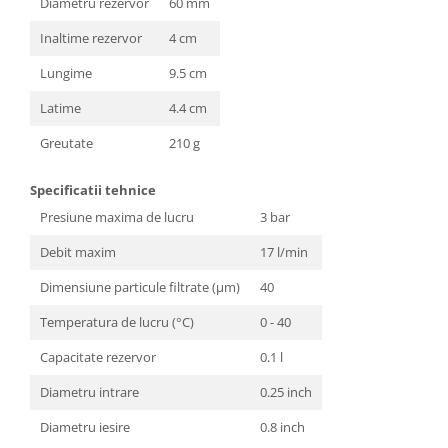
Diametru rezervor
60 mm
Inaltime rezervor
4 cm
Lungime
9.5 cm
Latime
4.4 cm
Greutate
210 g
Specificatii tehnice
Presiune maxima de lucru
3 bar
Debit maxim
17 l/min
Dimensiune particule filtrate (μm)
40
Temperatura de lucru (°C)
0 - 40
Capacitate rezervor
0.1 l
Diametru intrare
0.25 inch
Diametru iesire
0.8 inch