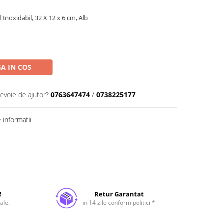
l Inoxidabil, 32 X 12 x 6 cm, Alb
A IN COS
nevoie de ajutor?
0763647474
/
0738225177
informatii
!
Retur Garantat
ale.
in 14 zile conform politicii*