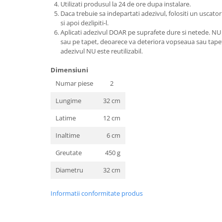
Utilizati produsul la 24 de ore dupa instalare.
Daca trebuie sa indepartati adezivul, folositi un uscator
si apoi dezlipiti-l.
Aplicati adezivul DOAR pe suprafete dure si netede. NU a
sau pe tapet, deoarece va deteriora vopseaua sau tapet
adezivul NU este reutilizabil.
Dimensiuni
Numar piese
2
Lungime
32 cm
Latime
12 cm
Inaltime
6 cm
Greutate
450 g
Diametru
32 cm
Informatii conformitate produs