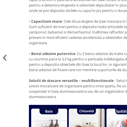
pentru a deteriora etajerela si obiectele depozitate! In plus
unde se pot depozita sticlele cu capul in jos pentru o dozar
•
Capacitate mare
: Cele doua etajere de baie masoara in
Sunt suficient de mari pentru a depozita toate articolele tal
samponul, balsamul si demachiantul. Inaltimea rafturilor pe
preveni in mod eficient caderea accidentala a obiectelor de
organizare.
•
Benzi adezive puternice
: Cu 2 benzi adezive de inalta ca
cu usurinta pana la 3,5 kg pentru o perioada indelungata de
pentru a depozita obiectele din baie la locul lor, in sigurant
benzi adezive de fixare care vor mentine suporturile de dus s
Solutii de stocare versatile – multifunctionale
: Setul 
solutii inovatoare de organizare pentru orice spatiu, fie c
suspendat in baia dumneavoastra sau de un organizator d
dumneavoastra.