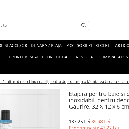
II SI ACCESORII DE VARA / PLAJA
ACCESORII PETRECERE
ARTIC
T
SUPORTURI SI ACCESORII DE BAIE
RESIGILATE
IMBRACAMIN
et 2 rafturi din otel inoxidabil, pentru depozitare, cu Montarea Usoara si fara 
Etajera pentru baie si d
inoxidabil, pentru dep
Gaurire, 32 X 12 x 6 cm
137,25 Lei
89,98 Lei
Economisesti:
47,27
Lei