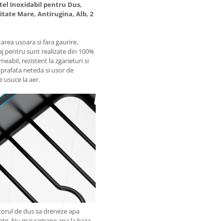
tel Inoxidabil pentru Dus,
itate Mare, Antirugina, Alb, 2
tarea usoara si fara gaurire,
aj pentru sunt realizate din 100%
eabil, rezistent la zgarieturi si
uprafata neteda si usor de
e usuce la aer.
atorul de dus sa dreneze apa
scate. Nu mai ramane apa la baza