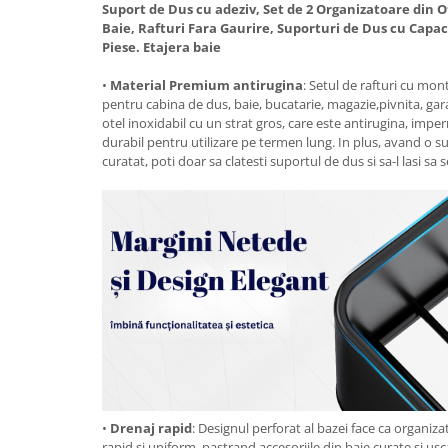
Suport de Dus cu adeziv, Set de 2 Organizatoare din O
Baie, Rafturi Fara Gaurire, Suporturi de Dus cu Capac
Piese. Etajera baie
•
Material Premium antirugina
: Setul de rafturi cu mon
pentru cabina de dus, baie, bucatarie, magazie,pivnita, gar
otel inoxidabil cu un strat gros, care este antirugina, imperm
durabil pentru utilizare pe termen lung. In plus, avand o s
curatat, poti doar sa clatesti suportul de dus si sa-l lasi sa s
•
Drenaj rapid
: Designul perforat al bazei face ca organiz
rapid si uniform, pastrand accesoriile din baie curate si u