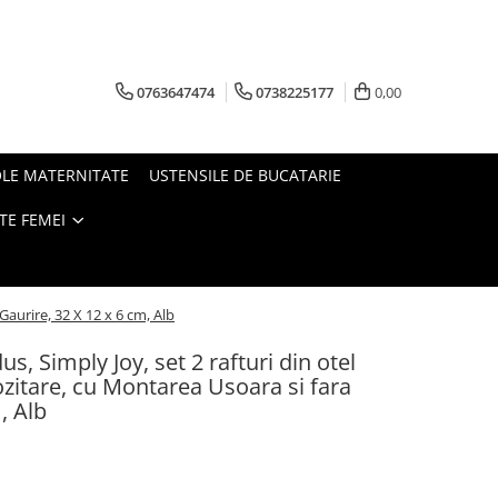
0763647474
0738225177
0,00
OLE MATERNITATE
USTENSILE DE BUCATARIE
TE FEMEI
Gaurire, 32 X 12 x 6 cm, Alb
us, Simply Joy, set 2 rafturi din otel
ozitare, cu Montarea Usoara si fara
, Alb