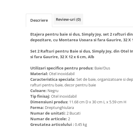
Review-uri
(0)
Descriere
Etajera pentru baie si dus, Simply Joy, set 2 rafturi di
depozitare, cu Montarea Usoara si fara Gaurire, 32 X 1
Set 2 Rafturi pentru Baie si dus, Simply Joy, din Otel
si fara Gaurire, 32 X 12 x 6 cm, Alb
Utilizari specifice pentru produs:
Baie/Dus
Material:
Otel inoxidabil
Caracteristica speciala:
Set de baie, organizatoare si de
rafturi pentru baie, decor pentru baie
Culoare:
Negru
Tip finisaj:
Otel inoxidabil
Dimensiuni produs:
11.68 cm D x 30 cm L x 5.59 cm H
Forma:
Dreptunghiulara
Numar de unitati:
2 Bucati
Numar de articole:
2
Greutatea articolului :
0.45 kg