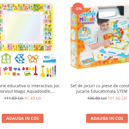
-5%
arie educativa si interactiva, Joc
Set de jocuri cu piese de const
vorasul Magic Aquadoodle,
Jucarie Educationala STEM 
za,Deseneaza, Picteaza cu Apa,
bormasina magica si surubelni
111,83 Lei
91,49 Lei
106,80 Lei
101,66 Lei
ntru fete si baieti 2025, + 2 ani,
inginerie în construcții 3D -
120 x 90 cm
pentru baieti si fete 3, 4, 5, 6, 7
ani
ADAUGA IN COS
ADAUGA IN COS