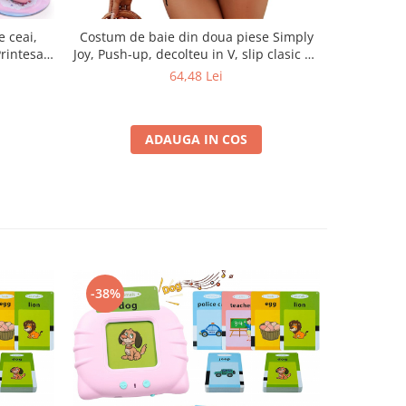
e ceai,
Costum de baie din doua piese Simply
Set 10 Ro
Printesa
Joy, Push-up, decolteu in V, slip clasic cu
Joy, Pen
tru Copii
talie inalta si snururi laterale, negru
Instant
64,48 Lei
 Farfurii,
Folosi
ransport
ADAUGA IN COS
-38%