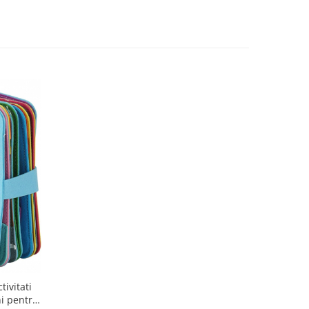
ivitati
ni pentru