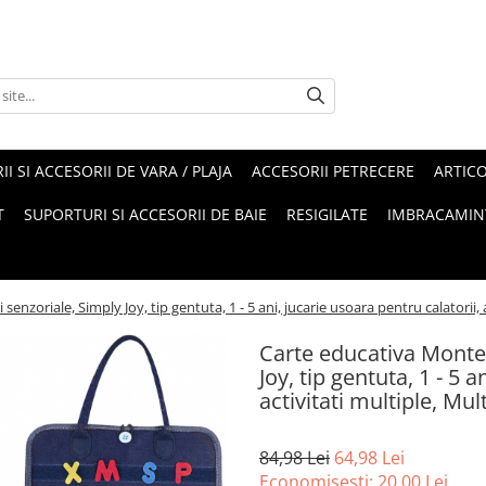
II SI ACCESORII DE VARA / PLAJA
ACCESORII PETRECERE
ARTIC
T
SUPORTURI SI ACCESORII DE BAIE
RESIGILATE
IMBRACAMIN
senzoriale, Simply Joy, tip gentuta, 1 - 5 ani, jucarie usoara pentru calatorii, 
Carte educativa Montess
Joy, tip gentuta, 1 - 5 
activitati multiple, Mul
84,98 Lei
64,98 Lei
Economisesti:
20,00
Lei