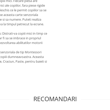
piii mici. Fiecare piesa are
 ale copiilor, fara piese rigide
schis ce le permit copiilor sa se
pe aceasta carte senzoriala
e si sa numere. Puteti realiza
iva la timpul petrecut la ecrane.
a:
Distrati-va copiii mici in timp ce
ar fi sa se imbrace in propriul
ezvoltarea abilitatilor motorii
 senzoriala de tip Montessori
u copiii dumneavoastra. Aceasta
, Craciun, Paste, pentru baieti si
RECOMANDARI