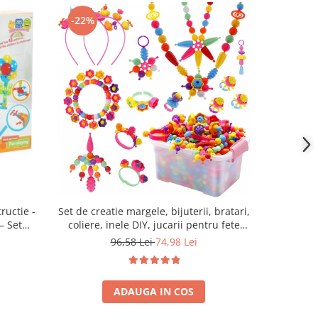
-22%
ructie -
Set de creatie margele, bijuterii, bratari,
Jucarie 
– Set
coliere, inele DIY, jucarii pentru fete
Simply J
ta pentru
3,4,5,6,7,8 ani, + 750 piese, multicolor
piese, ca
96,58 Lei
74,98 Lei
 Cadou
, 8, 9, 10
ADAUGA IN COS