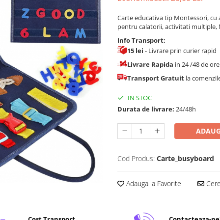
Carte educativa tip Montessori, cu ac
pentru calatorii, activitati multiple,
Info Transport:
15 lei
- Livrare prin curier rapid
Livrare Rapida
in 24 /48 de or
Transport Gratuit
la comenzi
IN STOC
Durata de livrare:
24/48h
ADAUG
Cod Produs:
Carte_busyboard
Adauga la Favorite
Cere 
Cost Transport
Contacteaza-ne