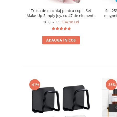
Trusa de machiaj pentru copii, Set
Set 253
Make-Up Simply Joy, cu 47 de elemente
magnet
pentru make-up, rujuri, farduri, oja,
fete 
162,67 Lei
134,98 Lei
Design inedit, geanta cu maner pentru
educati
transport, pentru fetite de 3,4,5,6,7,8,9
ani
ADAUGA IN COS
-41%
-38%