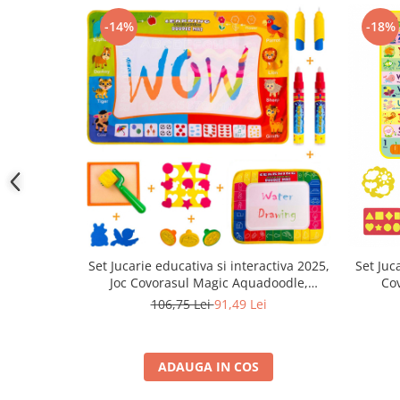
-14%
-18%
Set Jucarie educativa si interactiva 2025,
Set Juc
Joc Covorasul Magic Aquadoodle,
Co
Coloreaza,Deseneaza, Picteaza cu Apa,
Colorea
106,75 Lei
91,49 Lei
cadou pentru fete si baieti, + 2 ani, 90 x
cadou pe
60 cm
ADAUGA IN COS