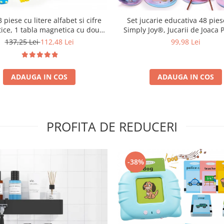
Set jucarie educativa 48 pies
 piese cu litere alfabet si cifre
Simply Joy®, Jucarii de Joaca 
ice, 1 tabla magnetica cu doua
pentru Petrecearea de Ceai pen
si cutie de depozitare, jucarii
99,98 Lei
137,25 Lei
112,48 Lei
de 3, 4, 5, 6 ani, Ceainic, Cesti,
ve pentru copii de 3,4,5,6,7 ani
Desert, Bauturi si Geanta de T
ADAUGA IN COS
ADAUGA IN COS
PROFITA DE REDUCERI
-38%