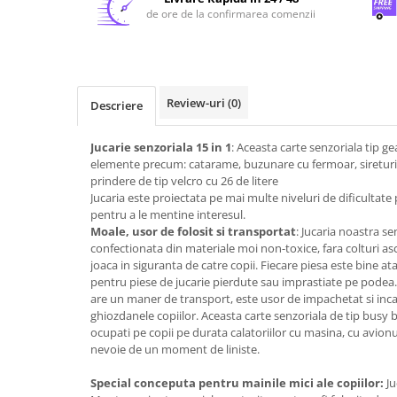
de ore de la confirmarea comenzii
Review-uri
(0)
Descriere
Jucarie senzoriala 15 in 1
: Aceasta carte senzoriala tip g
elemente precum: catarame, buzunare cu fermoar, sireturi, p
prindere de tip velcro cu 26 de litere
Jucaria este proiectata pe mai multe niveluri de dificultate 
pentru a le mentine interesul.
Moale, usor de folosit si transportat
: Jucaria noastra s
confectionata din materiale moi non-toxice, fara colturi ascut
joaca in siguranta de catre copii. Fiecare piesa este bine atas
pentru piese de jucarie pierdute sau imprastiate pe podea
are un maner de transport, este usor de impachetat si incap
ghiozdanele copiilor. Aceasta carte senzoriala de tip busy b
ocupati pe copii pe durata calatoriilor cu masina, cu avionu
nevoie de un moment de liniste.
Special conceputa pentru mainile mici ale copiilor:
Ju