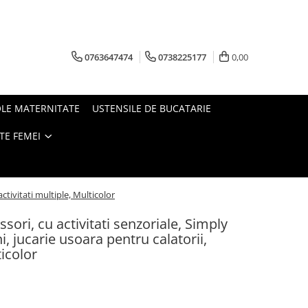
0763647474
0738225177
0,00
OLE MATERNITATE
USTENSILE DE BUCATARIE
TE FEMEI
activitati multiple, Multicolor
ori, cu activitati senzoriale, Simply
ani, jucarie usoara pentru calatorii,
ticolor