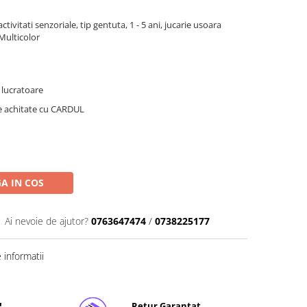
tivitati senzoriale, tip gentuta, 1 - 5 ani, jucarie usoara
 Multicolor
e lucratoare
le achitate cu CARDUL
A IN COS
Ai nevoie de ajutor?
0763647474
/
0738225177
informatii
!
Retur Garantat