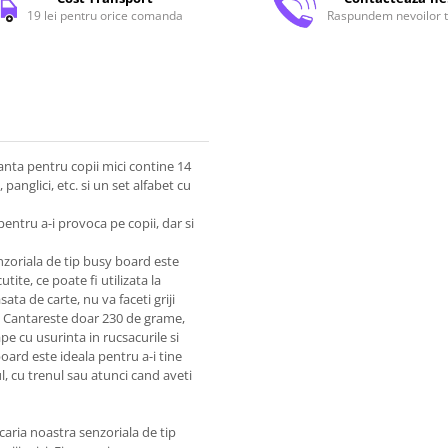
19 lei pentru orice comanda
Raspundem nevoilor t
eanta pentru copii mici contine 14
anglici, etc. si un set alfabet cu
pentru a-i provoca pe copii, dar si
enzoriala de tip busy board este
ite, ce poate fi utilizata la
ata de carte, nu va faceti griji
. Cantareste doar 230 de grame,
e cu usurinta in rucsacurile si
oard este ideala pentru a-i tine
l, cu trenul sau atunci cand aveti
caria noastra senzoriala de tip