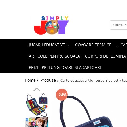
Jucarii Educative
Imbracaminte femei
Masinute
Costume de baie
Jucarii bebelusi
Lenjerie intima
JUCARII EDUCATIVE
COVOARE TERMICE
JUCAR
Frumusete, bijuterii, accesorii
Sosete dama
fetite
ARTICOLE PENTRU SCOALA
CORPURI DE ILUMINA
Jucarii educative, interactive
PRIZE, PRELUNGITOARE SI ADAPTOARE
Puzzle si seturi de construit
Stickere, Abtibilduri, Autocolante
Home /
Produse /
Carte educativa Montessori, cu activitati 
-24%