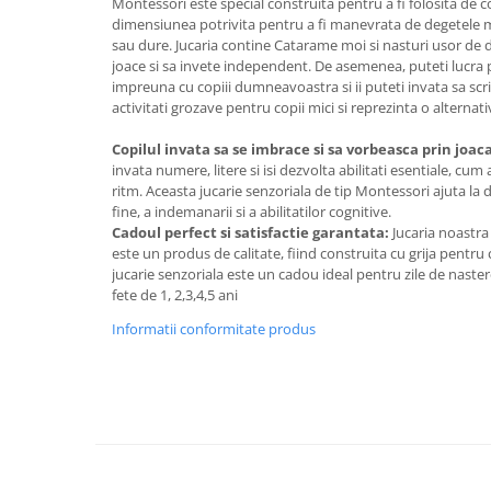
Montessori este special construita pentru a fi folosita de co
dimensiunea potrivita pentru a fi manevrata de degetele mici
sau dure. Jucaria contine Catarame moi si nasturi usor de de
joace si sa invete independent. De asemenea, puteti lucra 
impreuna cu copiii dumneavoastra si ii puteti invata sa scri
activitati grozave pentru copii mici si reprezinta o alternat
Copilul invata sa se imbrace si sa vorbeasca prin joac
invata numere, litere si isi dezvolta abilitati esentiale, cum 
ritm. Aceasta jucarie senzoriala de tip Montessori ajuta la d
fine, a indemanarii si a abilitatilor cognitive.
Cadoul perfect si satisfactie garantata:
Jucaria noastra
este un produs de calitate, fiind construita cu grija pentr
jucarie senzoriala este un cadou ideal pentru zile de nastere
fete de 1, 2,3,4,5 ani
Informatii conformitate produs