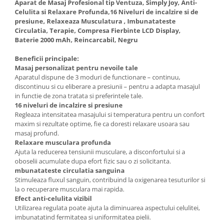
Aparat de Masaj Profesional tip Ventuza, Simply Joy, Anti-
Celulita si Relaxare Profunda,16 Niveluri de incalzire si de
presiune, Relaxeaza Musculatura , Imbunatateste
Circulatia, Terapie, Compresa Fierbinte LCD Display,
Baterie 2000 mAh, Reincarcabil, Negru
Beneficii principale:
Masaj personalizat pentru nevoile tale
Aparatul dispune de 3 moduri de functionare – continuu,
discontinuu si cu eliberare a presiunii – pentru a adapta masajul
in functie de zona tratata si preferintele tale.
16 niveluri de incalzire si presiune
Regleaza intensitatea masajului si temperatura pentru un confort
maxim si rezultate optime, fie ca doresti relaxare usoara sau
masaj profund.
Relaxare musculara profunda
Ajuta la reducerea tensiunii musculare, a disconfortului si a
oboselii acumulate dupa efort fizic sau o zi solicitanta.
mbunatateste circulatia sanguina
Stimuleaza fluxul sanguin, contribuind la oxigenarea tesuturilor si
la o recuperare musculara mai rapida.
Efect anti-celulita vizibil
Utilizarea regulata poate ajuta la diminuarea aspectului celulitei,
imbunatatind fermitatea si uniformitatea pielii.