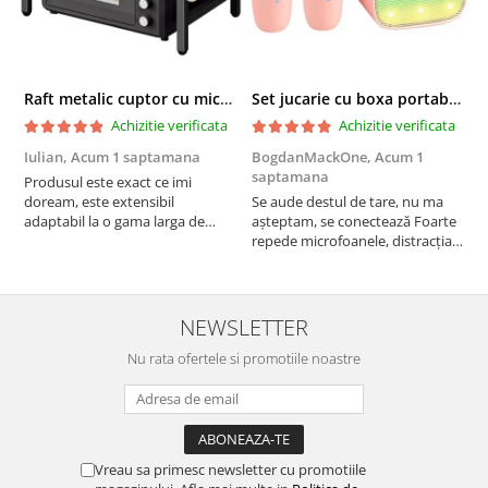
Raft metalic cuptor cu microunde, Simply Joy, 6 Carlige, Ajustabil, Raft Organizator extensibil, pentru bucatarie, casa, balcon, Etajera ajustabila cu 2 Niveluri, Anti Alunecare, Negru
Set jucarie cu boxa portabila si 2 microfoane, Wireless, Bluetooth, Simply Joy, Karaoke, Copii si Adulti, Lumini LED RGB Dinamice, Roz
Achizitie verificata
Achizitie verificata
Iulian,
Acum 1 saptamana
BogdanMackOne,
Acum 1
C
saptamana
s
Produsul este exact ce imi
doream, este extensibil
Se aude destul de tare, nu ma
I
adaptabil la o gama larga de
așteptam, se conectează Foarte
u
cuptoare. In plus, personal am
repede microfoanele, distracția
c
pus si cafetiera deasupra
copilului iar acumulatorul tine
a
cuptorului - este destul de
destul de mult, acum urmează
b
spatios, practic. Sunt multumit.
testul rezistenta!! Merita
c
Merita banii.
NEWSLETTER
Nu rata ofertele si promotiile noastre
Vreau sa primesc newsletter cu promotiile