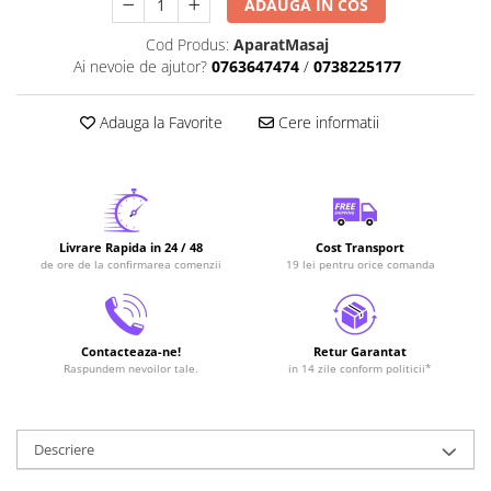
ADAUGA IN COS
Cod Produs:
AparatMasaj
Ai nevoie de ajutor?
0763647474
/
0738225177
Adauga la Favorite
Cere informatii
Livrare Rapida in 24 / 48
Cost Transport
de ore de la confirmarea comenzii
19 lei pentru orice comanda
Contacteaza-ne!
Retur Garantat
Raspundem nevoilor tale.
in 14 zile conform politicii*
Descriere