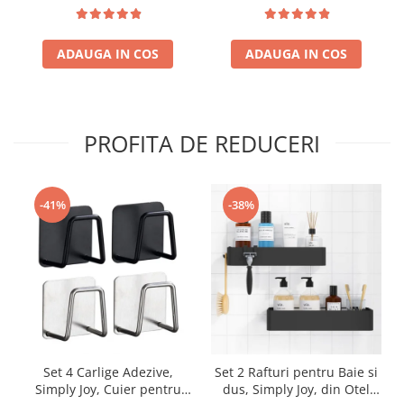
farduri, oja, Design inedit,
jucarii educative pentru
geanta cu maner pentru
copii de 3,4,5,6,7 ani
transport, pentru fetite de
ADAUGA IN COS
3,4,5,6,7,8,9 ani
ADAUGA IN COS
PROFITA DE REDUCERI
-41%
-38%
Set 4 Carlige Adezive,
Set 2 Rafturi pentru Baie si
Simply Joy, Cuier pentru
dus, Simply Joy, din Otel