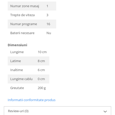
Numar zone masaj
1
Trepte de viteza
3
Numar programe
16
Baterii necesare
Nu
Dimensiuni
Lungime
10 cm
Latime
8 cm
Inaltime
6 cm
Lungime cablu
0 cm
Greutate
200 g
Informatii conformitate produs
Review-uri
(0)