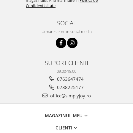
magazinului. Afla mai multe in
Politica de
Confidentialitate
SOCIAL
Urmareste-ne in social media
SUPORT CLIENTI
09.00-18.00
0763647474
0738225177
office@simplyjoy.ro
MAGAZINUL MEU
CLIENTI