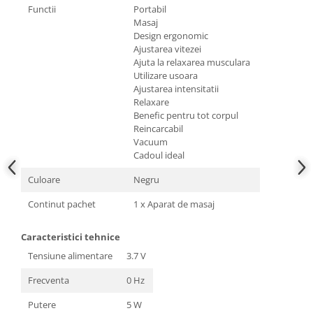
Functii
Portabil
Masaj
Design ergonomic
Ajustarea vitezei
Ajuta la relaxarea musculara
Utilizare usoara
Ajustarea intensitatii
Relaxare
Benefic pentru tot corpul
Reincarcabil
Vacuum
Cadoul ideal
Culoare
Negru
Continut pachet
1 x Aparat de masaj
Caracteristici tehnice
Tensiune alimentare
3.7 V
Frecventa
0 Hz
Putere
5 W