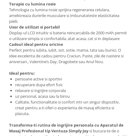
Terapie cu lumina rosie
Tehnologia cu lumina rosie sprijina regenerarea celulara,
amelioreaza durerile musculare si imbunatateste elasticitatea
pielii.
Usor de utilizat si portabil
Display-ul LCD intuitiv si bateria reincarcabila de 2000 mAh permit
o utilizare simpla si confortabila, atat acasa, cat si in deplasare
Cadoul ideal pentru oricine
Perfect pentru iubita, iubit, sot, sotie, mama, tata sau bunici. O
idee excelenta de cadou pentru Craciun, Paste, zile de nastere si
aniversari., Valentine’s Day, Dragobete sau Anul Nou.
Ideal pentru:
persoane active si sportivi
recuperare dupa efort fizic
relaxare si ingrijire corporala
uz personal, acasa sau la birou
Calitate, functionalitate si confort intr-un singur dispozitiv,
creat pentru a-ti oferi o experienta de masaj eficienta si
placuta.
Transforma-ti rutina de ingrijire personala cu Aparatul de
Masaj Profesional tip Ventuza Simply Joy
si bucura-te de o