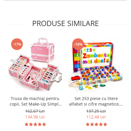
PRODUSE SIMILARE
-17%
-18%
Trusa de machiaj pentru
Set 253 piese cu litere
copii, Set Make-Up Simply
alfabet si cifre magnetice, 1
Joy, cu 47 de elemente
tabla magnetica cu doua
162,67 Lei
137,25 Lei
pentru make-up, rujuri,
fete si cutie de depozitare,
134,98 Lei
112,48 Lei
farduri, oja, Design inedit,
jucarii educative pentru
geanta cu maner pentru
copii de 3,4,5,6,7 ani