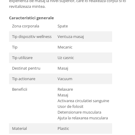
experienta de masaj la nivel superior, care iti relaxeaza corpul si iti
revitalizeaza mintea.
Caracteristici generale
Zona corporala
Spate
Tip dispozitiv wellness
Ventuza masaj
Tip
Mecanic
Tip utilizare
Uz casnic
Destinat pentru
Masaj
Tip actionare
Vacuum
Beneficii
Relaxare
Masaj
Activarea circulatiei sanguine
Usor de folosit
Detensionare musculara
Ajuta la relaxarea musculara
Material
Plastic