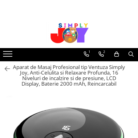
Jucarii Educative
Imbracaminte femei
Masinute
Costume de baie
Jucarii bebelusi
Lenjerie intima
Frumusete, bijuterii, accesorii
Sosete dama
1
2
fetite
Aparat de Masaj Profesional tip Ventuza Simply
Jucarii educative, interactive
Joy, Anti-Celulita si Relaxare Profunda, 16
Puzzle si seturi de construit
Niveluri de incalzire si de presiune, LCD
Display, Baterie 2000 mAh, Reincarcabil
Stickere, Abtibilduri, Autocolante