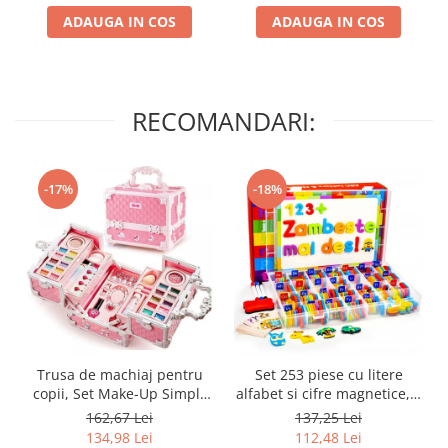
transport, pentru fetite de
ADAUGA IN COS
3,4,5,6,7,8,9 ani
ADAUGA IN COS
RECOMANDARI:
-17%
-18%
Trusa de machiaj pentru
Set 253 piese cu litere
copii, Set Make-Up Simply
alfabet si cifre magnetice, 1
Joy, cu 47 de elemente
tabla magnetica cu doua
162,67 Lei
137,25 Lei
pentru make-up, rujuri,
fete si cutie de depozitare,
134,98 Lei
112,48 Lei