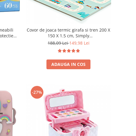
meabili
Covor de joaca termic girafa si tren 200 X
otectie
150 X 1.5 cm, Simply
i adulti,
Joy,pliabil,antiderapant,educativ si
188,09 Lei
149,98 Lei
us, intot,
interactiv cu doua fete, extra gros,
protectie impotriva loviturilor, cadou
bebelusi
ADAUGA IN COS
-27%