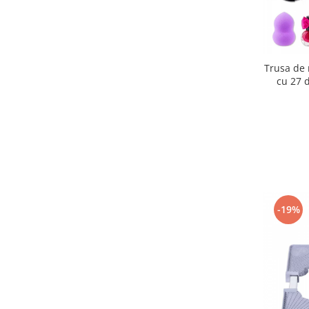
Trusa de 
cu 27 
rujuri, f
cu maner 
-19%