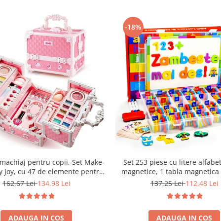
-18%
machiaj pentru copii, Set Make-
Set 253 piese cu litere alfabet
y Joy, cu 47 de elemente pentru
magnetice, 1 tabla magnetica
, rujuri, farduri, oja, Design
fete si cutie de depozitare, 
162,67 Lei
134,98 Lei
137,25 Lei
112,48 Lei
it, geanta cu maner pentru
educative pentru copii de 3,4,
t, pentru fetite de 3,4,5,6,7,8,9
ani
ADAUGA IN COS
ADAUGA IN COS