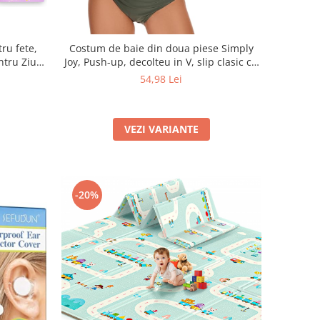
ru fete,
Costum de baie din doua piese Simply
ntru Ziua
Joy, Push-up, decolteu in V, slip clasic cu
Paste,
talie inalta, Verde
54,98 Lei
neaza in
 3, 4, 5, 6
VEZI VARIANTE
-20%