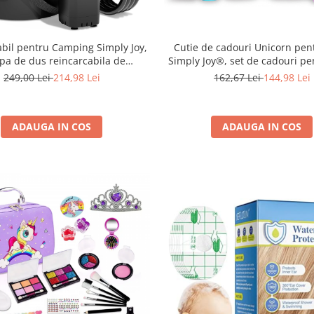
abil pentru Camping Simply Joy,
Cutie de cadouri Unicorn pent
a de dus reincarcabila de
Simply Joy®, set de cadouri pe
 Cap de Dus si Galeata Pliabila
de Nastere, Ziua copilului, 
249,00 Lei
214,98 Lei
162,67 Lei
144,98 Lei
n 2 M, Portabil, Ecran LED, IPX7,
Craciun, cu patura care lumi
, Carlig, Husa, pentru Drumetii
intuneric, cadou pentru copii de
ani
ADAUGA IN COS
ADAUGA IN COS