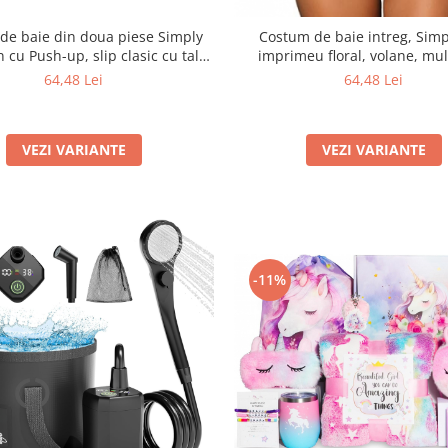
de baie din doua piese Simply
Costum de baie intreg, Simp
n cu Push-up, slip clasic cu talie
imprimeu floral, volane, mul
egru pentru plaja si piscina, cu
64,48 Lei
64,48 Lei
imprimeu animal print
VEZI VARIANTE
VEZI VARIANTE
-11%