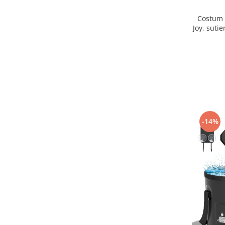
Costum 
Joy, sutie
inalta, n
-14%