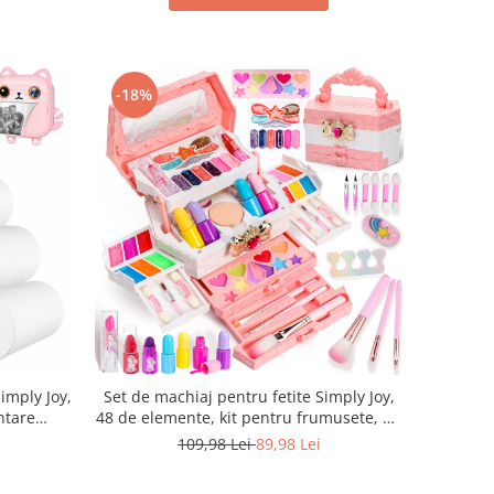
-18%
imply Joy,
Set de machiaj pentru fetite Simply Joy,
ntare
48 de elemente, kit pentru frumusete, de
De Folosit
joaca, lavabil, cutie de cosmetice reala
109,98 Lei
89,98 Lei
lizat, Alb
pentru fetite mici Jucarii de machiaj
pentru fetite de 4, 5, 6, 7, 8, 9 ani