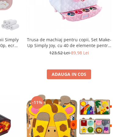
ii Simply
Trusa de machiaj pentru copii, Set Make-
80p, ecran
Up Simply Joy, cu 40 de elemente pentru
a, Memorie
make-up, pentru fetite de 3, 4, 5, 6, 7, 8,
123,52 Lei
89,98 Lei
la, 5 Role
9 ani
Roz
ADAUGA IN COS
-11%