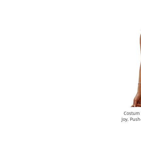
Costum 
Joy, Push
talie i