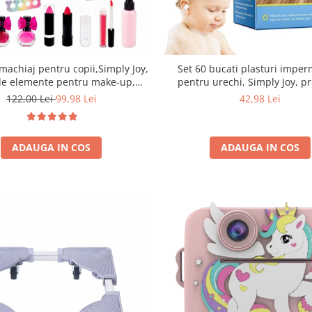
machiaj pentru copii,Simply Joy,
Set 60 bucati plasturi imper
de elemente pentru make-up,
pentru urechi, Simply Joy, pr
arduri, oja, Design inedit, geanta
pentru urechi, bebelusi, copii s
122,00 Lei
99,98 Lei
42,98 Lei
pentru transport, pentru fetite
material elastic, pentru baie, d
de 3,4,5,6,7,8,9 ani
usor de utilizat
ADAUGA IN COS
ADAUGA IN COS