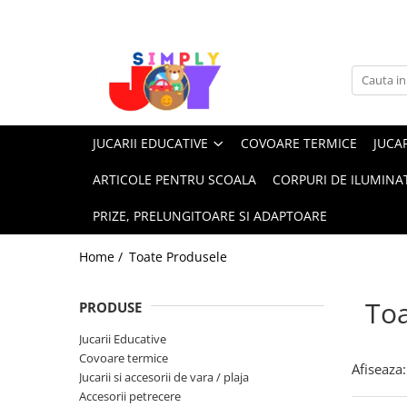
Jucarii Educative
Imbracaminte femei
Masinute
Costume de baie
Jucarii bebelusi
Lenjerie intima
JUCARII EDUCATIVE
COVOARE TERMICE
JUCAR
Frumusete, bijuterii, accesorii
Sosete dama
fetite
ARTICOLE PENTRU SCOALA
CORPURI DE ILUMINA
Jucarii educative, interactive
PRIZE, PRELUNGITOARE SI ADAPTOARE
Puzzle si seturi de construit
Stickere, Abtibilduri, Autocolante
Home /
Toate Produsele
Toa
PRODUSE
Jucarii Educative
Covoare termice
Afiseaza:
Jucarii si accesorii de vara / plaja
Accesorii petrecere