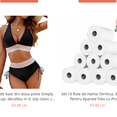
de baie din doua piese Simply
Set 10 Role de Hartie Termica, S
-up, decolteu in V, slip clasic cu
Pentru Aparate Foto cu Pri
nalta si snururi laterale, negru
Instantanee Pentru Copii, Usor 
64,48 Lei
50,84 Lei
Pentru Creatie Si Design Persona