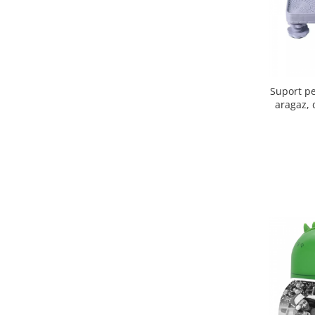
Suport pe
aragaz, 
Joy®, 
maxima 4
antiderap