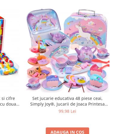
 si cifre
Set jucarie educativa 48 piese ceai,
 cu doua
Simply Joy®, Jucarii de Joaca Printesa
jucarii
pentru Petrecearea de Ceai pentru Copii
99,98 Lei
5,6,7 ani
de 3, 4, 5, 6 ani, Ceainic, Cesti, Farfurii,
Desert, Bauturi si Geanta de Transport
ADAUGA IN COS