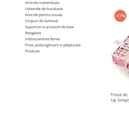
Articole maternitate
Ustensile de bucatarie
Articole pentru scoala
-17%
Corpuri de iluminat
Suporturi si accesorii de baie
Resigilate
Imbracaminte femei
Prize, prelungitoare si adaptoare
Produse
Trusa de 
Up Simpl
make-up
ined
transpor