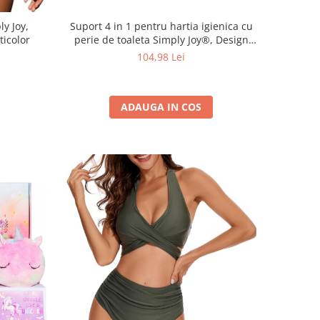
ly Joy,
Suport 4 in 1 pentru hartia igienica cu
ticolor
perie de toaleta Simply Joy®, Design
Modern, Multifunctional cu Cutie de
104,98 Lei
Depozitare, spatiu pentru 4 role de
hartie, perie WC, Otel inoxidabil, Negru
ADAUGA IN COS